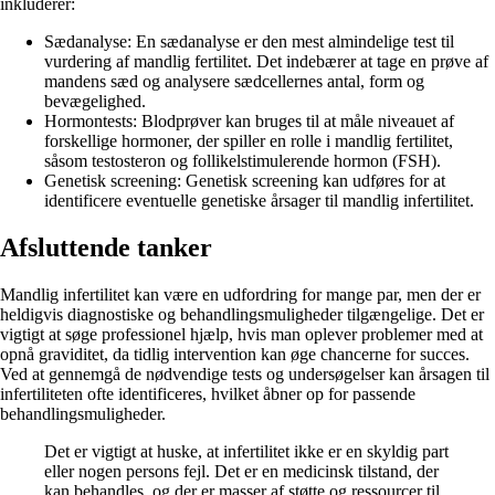
inkluderer:
Sædanalyse: En sædanalyse er den mest almindelige test til
vurdering af mandlig fertilitet. Det indebærer at tage en prøve af
mandens sæd og analysere sædcellernes antal, form og
bevægelighed.
Hormontests: Blodprøver kan bruges til at måle niveauet af
forskellige hormoner, der spiller en rolle i mandlig fertilitet,
såsom testosteron og follikelstimulerende hormon (FSH).
Genetisk screening: Genetisk screening kan udføres for at
identificere eventuelle genetiske årsager til mandlig infertilitet.
Afsluttende tanker
Mandlig infertilitet kan være en udfordring for mange par, men der er
heldigvis diagnostiske og behandlingsmuligheder tilgængelige. Det er
vigtigt at søge professionel hjælp, hvis man oplever problemer med at
opnå graviditet, da tidlig intervention kan øge chancerne for succes.
Ved at gennemgå de nødvendige tests og undersøgelser kan årsagen til
infertiliteten ofte identificeres, hvilket åbner op for passende
behandlingsmuligheder.
Det er vigtigt at huske, at infertilitet ikke er en skyldig part
eller nogen persons fejl. Det er en medicinsk tilstand, der
kan behandles, og der er masser af støtte og ressourcer til