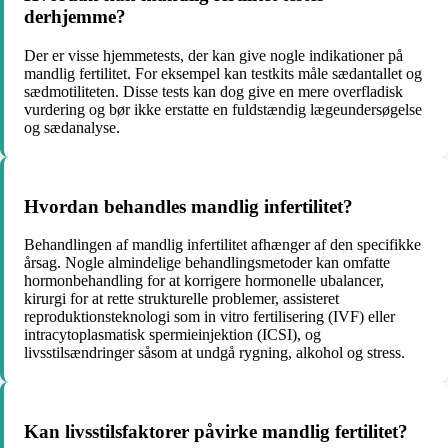
derhjemme?
Der er visse hjemmetests, der kan give nogle indikationer på
mandlig fertilitet. For eksempel kan testkits måle sædantallet og
sædmotiliteten. Disse tests kan dog give en mere overfladisk
vurdering og bør ikke erstatte en fuldstændig lægeundersøgelse
og sædanalyse.
Hvordan behandles mandlig infertilitet?
Behandlingen af mandlig infertilitet afhænger af den specifikke
årsag. Nogle almindelige behandlingsmetoder kan omfatte
hormonbehandling for at korrigere hormonelle ubalancer,
kirurgi for at rette strukturelle problemer, assisteret
reproduktionsteknologi som in vitro fertilisering (IVF) eller
intracytoplasmatisk spermieinjektion (ICSI), og
livsstilsændringer såsom at undgå rygning, alkohol og stress.
Kan livsstilsfaktorer påvirke mandlig fertilitet?