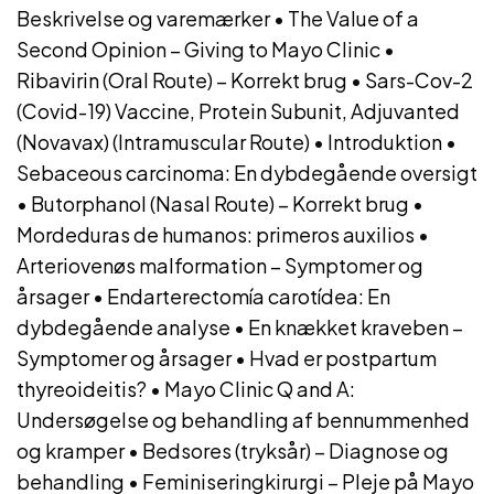
Beskrivelse og varemærker
•
The Value of a
Second Opinion – Giving to Mayo Clinic
•
Ribavirin (Oral Route) – Korrekt brug
•
Sars-Cov-2
(Covid-19) Vaccine, Protein Subunit, Adjuvanted
(Novavax) (Intramuscular Route)
•
Introduktion
•
Sebaceous carcinoma: En dybdegående oversigt
•
Butorphanol (Nasal Route) – Korrekt brug
•
Mordeduras de humanos: primeros auxilios
•
Arteriovenøs malformation – Symptomer og
årsager
•
Endarterectomía carotídea: En
dybdegående analyse
•
En knækket kraveben –
Symptomer og årsager
•
Hvad er postpartum
thyreoideitis?
•
Mayo Clinic Q and A:
Undersøgelse og behandling af bennummenhed
og kramper
•
Bedsores (tryksår) – Diagnose og
behandling
•
Feminiseringkirurgi – Pleje på Mayo