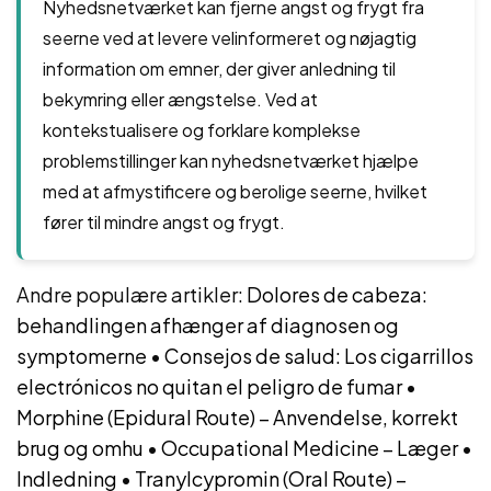
Nyhedsnetværket kan fjerne angst og frygt fra
seerne ved at levere velinformeret og nøjagtig
information om emner, der giver anledning til
bekymring eller ængstelse. Ved at
kontekstualisere og forklare komplekse
problemstillinger kan nyhedsnetværket hjælpe
med at afmystificere og berolige seerne, hvilket
fører til mindre angst og frygt.
Andre populære artikler:
Dolores de cabeza:
behandlingen afhænger af diagnosen og
symptomerne
•
Consejos de salud: Los cigarrillos
electrónicos no quitan el peligro de fumar
•
Morphine (Epidural Route) – Anvendelse, korrekt
brug og omhu
•
Occupational Medicine – Læger
•
Indledning
•
Tranylcypromin (Oral Route) –