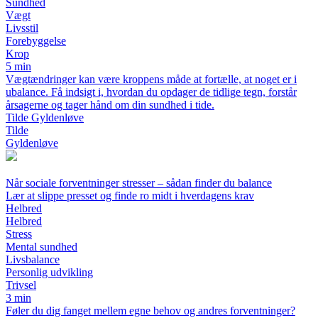
Sundhed
Vægt
Livsstil
Forebyggelse
Krop
5 min
Vægtændringer kan være kroppens måde at fortælle, at noget er i
ubalance. Få indsigt i, hvordan du opdager de tidlige tegn, forstår
årsagerne og tager hånd om din sundhed i tide.
Tilde Gyldenløve
Tilde
Gyldenløve
Når sociale forventninger stresser – sådan finder du balance
Lær at slippe presset og finde ro midt i hverdagens krav
Helbred
Helbred
Stress
Mental sundhed
Livsbalance
Personlig udvikling
Trivsel
3 min
Føler du dig fanget mellem egne behov og andres forventninger?