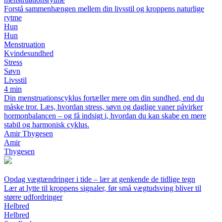
Forstå sammenhængen mellem din livsstil og kroppens naturlige
rytme
Hun
Hun
Menstruation
Kvindesundhed
Stress
Søvn
Livsstil
4 min
Din menstruationscyklus fortæller mere om din sundhed, end du
måske tror. Læs, hvordan stress, søvn og daglige vaner påvirker
hormonbalancen – og få indsigt i, hvordan du kan skabe en mere
stabil og harmonisk cyklus.
Amir Thygesen
Amir
Thygesen
Opdag vægtændringer i tide – lær at genkende de tidlige tegn
Lær at lytte til kroppens signaler, før små vægtudsving bliver til
større udfordringer
Helbred
Helbred