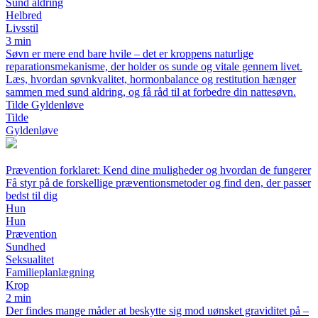
Sund aldring
Helbred
Livsstil
3 min
Søvn er mere end bare hvile – det er kroppens naturlige
reparationsmekanisme, der holder os sunde og vitale gennem livet.
Læs, hvordan søvnkvalitet, hormonbalance og restitution hænger
sammen med sund aldring, og få råd til at forbedre din nattesøvn.
Tilde Gyldenløve
Tilde
Gyldenløve
Prævention forklaret: Kend dine muligheder og hvordan de fungerer
Få styr på de forskellige præventionsmetoder og find den, der passer
bedst til dig
Hun
Hun
Prævention
Sundhed
Seksualitet
Familieplanlægning
Krop
2 min
Der findes mange måder at beskytte sig mod uønsket graviditet på –