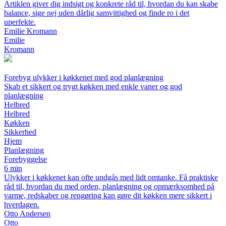
Artiklen giver dig indsigt og konkrete råd til, hvordan du kan skabe
balance, sige nej uden dårlig samvittighed og finde ro i det
uperfekte.
Emilie Kromann
Emilie
Kromann
Forebyg ulykker i køkkenet med god planlægning
Skab et sikkert og trygt køkken med enkle vaner og god
planlægning
Helbred
Helbred
Køkken
Sikkerhed
Hjem
Planlægning
Forebyggelse
6 min
Ulykker i køkkenet kan ofte undgås med lidt omtanke. Få praktiske
råd til, hvordan du med orden, planlægning og opmærksomhed på
varme, redskaber og rengøring kan gøre dit køkken mere sikkert i
hverdagen.
Otto Andersen
Otto