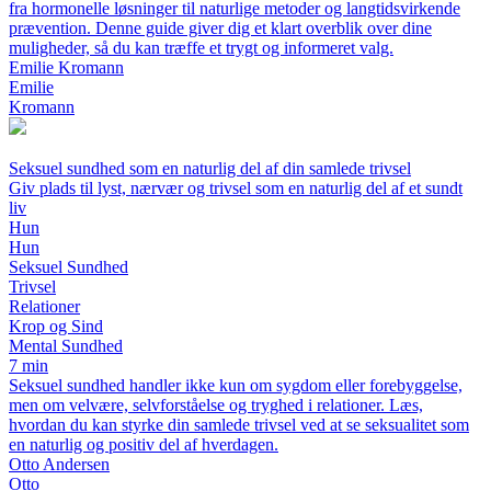
fra hormonelle løsninger til naturlige metoder og langtidsvirkende
prævention. Denne guide giver dig et klart overblik over dine
muligheder, så du kan træffe et trygt og informeret valg.
Emilie Kromann
Emilie
Kromann
Seksuel sundhed som en naturlig del af din samlede trivsel
Giv plads til lyst, nærvær og trivsel som en naturlig del af et sundt
liv
Hun
Hun
Seksuel Sundhed
Trivsel
Relationer
Krop og Sind
Mental Sundhed
7 min
Seksuel sundhed handler ikke kun om sygdom eller forebyggelse,
men om velvære, selvforståelse og tryghed i relationer. Læs,
hvordan du kan styrke din samlede trivsel ved at se seksualitet som
en naturlig og positiv del af hverdagen.
Otto Andersen
Otto