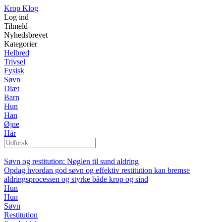
Krop Klog
Log ind
Tilmeld
Nyhedsbrevet
Kategorier
Helbred
Trivsel
Fysisk
Søvn
Diæt
Barn
Hun
Han
Øjne
Hår
Søvn og restitution: Nøglen til sund aldring
Opdag hvordan god søvn og effektiv restitution kan bremse
aldringsprocessen og styrke både krop og sind
Hun
Hun
Søvn
Restitution