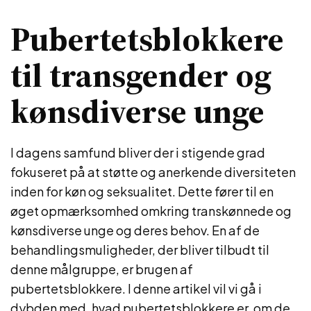
Pubertetsblokkere
til transgender og
kønsdiverse unge
I dagens samfund bliver der i stigende grad
fokuseret på at støtte og anerkende diversiteten
inden for køn og seksualitet. Dette fører til en
øget opmærksomhed omkring transkønnede og
kønsdiverse unge og deres behov. En af de
behandlingsmuligheder, der bliver tilbudt til
denne målgruppe, er brugen af
pubertetsblokkere. I denne artikel vil vi gå i
dybden med, hvad pubertetsblokkere er, om de