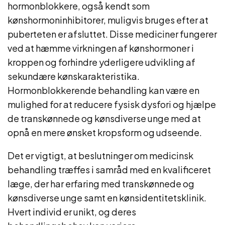
hormonblokkere, også kendt som
kønshormoninhibitorer, muligvis bruges efter at
puberteten er afsluttet. Disse mediciner fungerer
ved at hæmme virkningen af kønshormoner i
kroppen og forhindre yderligere udvikling af
sekundære kønskarakteristika.
Hormonblokkerende behandling kan være en
mulighed for at reducere fysisk dysfori og hjælpe
de transkønnede og kønsdiverse unge med at
opnå en mere ønsket kropsform og udseende.
Det er vigtigt, at beslutninger om medicinsk
behandling træffes i samråd med en kvalificeret
læge, der har erfaring med transkønnede og
kønsdiverse unge samt en kønsidentitetsklinik.
Hvert individ er unikt, og deres