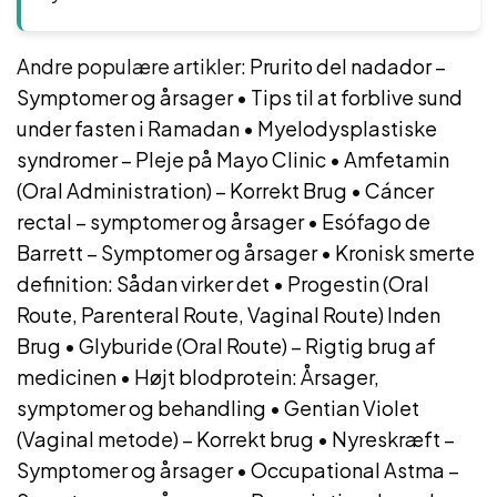
Andre populære artikler:
Prurito del nadador –
Symptomer og årsager
•
Tips til at forblive sund
under fasten i Ramadan
•
Myelodysplastiske
syndromer – Pleje på Mayo Clinic
•
Amfetamin
(Oral Administration) – Korrekt Brug
•
Cáncer
rectal – symptomer og årsager
•
Esófago de
Barrett – Symptomer og årsager
•
Kronisk smerte
definition: Sådan virker det
•
Progestin (Oral
Route, Parenteral Route, Vaginal Route) Inden
Brug
•
Glyburide (Oral Route) – Rigtig brug af
medicinen
•
Højt blodprotein: Årsager,
symptomer og behandling
•
Gentian Violet
(Vaginal metode) – Korrekt brug
•
Nyreskræft –
Symptomer og årsager
•
Occupational Astma –