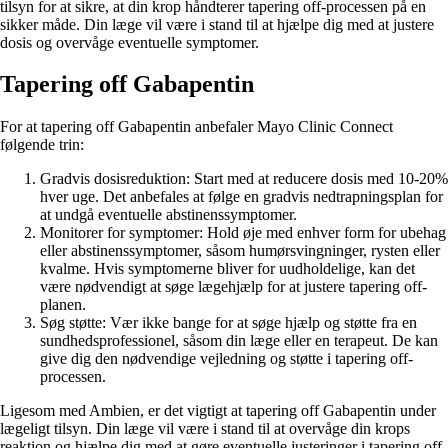
tilsyn for at sikre, at din krop håndterer tapering off-processen på en
sikker måde. Din læge vil være i stand til at hjælpe dig med at justere
dosis og overvåge eventuelle symptomer.
Tapering off Gabapentin
For at tapering off Gabapentin anbefaler Mayo Clinic Connect
følgende trin:
Gradvis dosisreduktion: Start med at reducere dosis med 10-20%
hver uge. Det anbefales at følge en gradvis nedtrapningsplan for
at undgå eventuelle abstinenssymptomer.
Monitorer for symptomer: Hold øje med enhver form for ubehag
eller abstinenssymptomer, såsom humørsvingninger, rysten eller
kvalme. Hvis symptomerne bliver for uudholdelige, kan det
være nødvendigt at søge lægehjælp for at justere tapering off-
planen.
Søg støtte: Vær ikke bange for at søge hjælp og støtte fra en
sundhedsprofessionel, såsom din læge eller en terapeut. De kan
give dig den nødvendige vejledning og støtte i tapering off-
processen.
Ligesom med Ambien, er det vigtigt at tapering off Gabapentin under
lægeligt tilsyn. Din læge vil være i stand til at overvåge din krops
reaktion og hjælpe dig med at gøre eventuelle justeringer i tapering off-