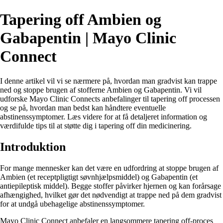
Tapering off Ambien og
Gabapentin | Mayo Clinic
Connect
I denne artikel vil vi se nærmere på, hvordan man gradvist kan trappe
ned og stoppe brugen af stofferne Ambien og Gabapentin. Vi vil
udforske Mayo Clinic Connects anbefalinger til tapering off processen
og se på, hvordan man bedst kan håndtere eventuelle
abstinenssymptomer. Læs videre for at få detaljeret information og
værdifulde tips til at støtte dig i tapering off din medicinering.
Introduktion
For mange mennesker kan det være en udfordring at stoppe brugen af
Ambien (et receptpligtigt søvnhjælpsmiddel) og Gabapentin (et
antiepileptisk middel). Begge stoffer påvirker hjernen og kan forårsage
afhængighed, hvilket gør det nødvendigt at trappe ned på dem gradvist
for at undgå ubehagelige abstinenssymptomer.
Mayo Clinic Connect anbefaler en langsommere tapering off-proces