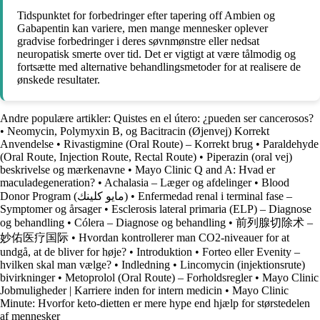
Tidspunktet for forbedringer efter tapering off Ambien og
Gabapentin kan variere, men mange mennesker oplever
gradvise forbedringer i deres søvnmønstre eller nedsat
neuropatisk smerte over tid. Det er vigtigt at være tålmodig og
fortsætte med alternative behandlingsmetoder for at realisere de
ønskede resultater.
Andre populære artikler:
Quistes en el útero: ¿pueden ser cancerosos?
•
Neomycin, Polymyxin B, og Bacitracin (Øjenvej) Korrekt
Anvendelse
•
Rivastigmine (Oral Route) – Korrekt brug
•
Paraldehyde
(Oral Route, Injection Route, Rectal Route)
•
Piperazin (oral vej)
beskrivelse og mærkenavne
•
Mayo Clinic Q and A: Hvad er
maculadegeneration?
•
Achalasia – Læger og afdelinger
•
Blood
Donor Program (مايو كلينك)
•
Enfermedad renal i terminal fase –
Symptomer og årsager
•
Esclerosis lateral primaria (ELP) – Diagnose
og behandling
•
Cólera – Diagnose og behandling
•
前列腺切除术 –
妙佑医疗国际
•
Hvordan kontrollerer man CO2-niveauer for at
undgå, at de bliver for høje?
•
Introduktion
•
Forteo eller Evenity –
hvilken skal man vælge?
•
Indledning
•
Lincomycin (injektionsrute)
bivirkninger
•
Metoprolol (Oral Route) – Forholdsregler
•
Mayo Clinic
Jobmuligheder | Karriere inden for intern medicin
•
Mayo Clinic
Minute: Hvorfor keto-dietten er mere hype end hjælp for størstedelen
af mennesker