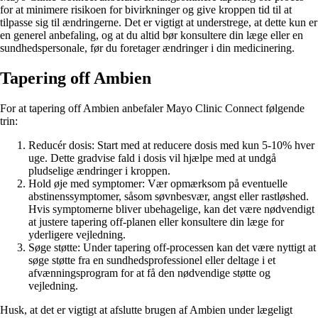
for at minimere risikoen for bivirkninger og give kroppen tid til at
tilpasse sig til ændringerne. Det er vigtigt at understrege, at dette kun er
en generel anbefaling, og at du altid bør konsultere din læge eller en
sundhedspersonale, før du foretager ændringer i din medicinering.
Tapering off Ambien
For at tapering off Ambien anbefaler Mayo Clinic Connect følgende
trin:
Reducér dosis: Start med at reducere dosis med kun 5-10% hver
uge. Dette gradvise fald i dosis vil hjælpe med at undgå
pludselige ændringer i kroppen.
Hold øje med symptomer: Vær opmærksom på eventuelle
abstinenssymptomer, såsom søvnbesvær, angst eller rastløshed.
Hvis symptomerne bliver ubehagelige, kan det være nødvendigt
at justere tapering off-planen eller konsultere din læge for
yderligere vejledning.
Søge støtte: Under tapering off-processen kan det være nyttigt at
søge støtte fra en sundhedsprofessionel eller deltage i et
afvænningsprogram for at få den nødvendige støtte og
vejledning.
Husk, at det er vigtigt at afslutte brugen af Ambien under lægeligt