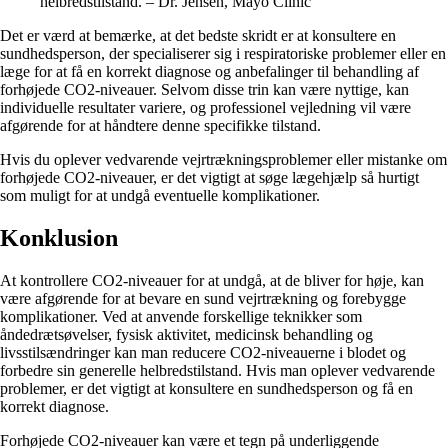
helbredstilstand. – Dr. Jensen, Mayo Clinic
Det er værd at bemærke, at det bedste skridt er at konsultere en
sundhedsperson, der specialiserer sig i respiratoriske problemer eller en
læge for at få en korrekt diagnose og anbefalinger til behandling af
forhøjede CO2-niveauer. Selvom disse trin kan være nyttige, kan
individuelle resultater variere, og professionel vejledning vil være
afgørende for at håndtere denne specifikke tilstand.
Hvis du oplever vedvarende vejrtrækningsproblemer eller mistanke om
forhøjede CO2-niveauer, er det vigtigt at søge lægehjælp så hurtigt
som muligt for at undgå eventuelle komplikationer.
Konklusion
At kontrollere CO2-niveauer for at undgå, at de bliver for høje, kan
være afgørende for at bevare en sund vejrtrækning og forebygge
komplikationer. Ved at anvende forskellige teknikker som
åndedrætsøvelser, fysisk aktivitet, medicinsk behandling og
livsstilsændringer kan man reducere CO2-niveauerne i blodet og
forbedre sin generelle helbredstilstand. Hvis man oplever vedvarende
problemer, er det vigtigt at konsultere en sundhedsperson og få en
korrekt diagnose.
Forhøjede CO2-niveauer kan være et tegn på underliggende