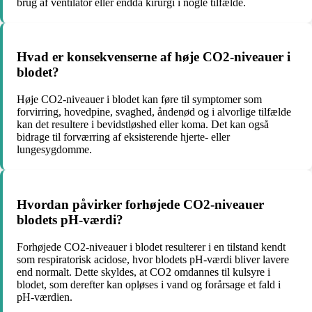
brug af ventilator eller endda kirurgi i nogle tilfælde.
Hvad er konsekvenserne af høje CO2-niveauer i
blodet?
Høje CO2-niveauer i blodet kan føre til symptomer som
forvirring, hovedpine, svaghed, åndenød og i alvorlige tilfælde
kan det resultere i bevidstløshed eller koma. Det kan også
bidrage til forværring af eksisterende hjerte- eller
lungesygdomme.
Hvordan påvirker forhøjede CO2-niveauer
blodets pH-værdi?
Forhøjede CO2-niveauer i blodet resulterer i en tilstand kendt
som respiratorisk acidose, hvor blodets pH-værdi bliver lavere
end normalt. Dette skyldes, at CO2 omdannes til kulsyre i
blodet, som derefter kan opløses i vand og forårsage et fald i
pH-værdien.