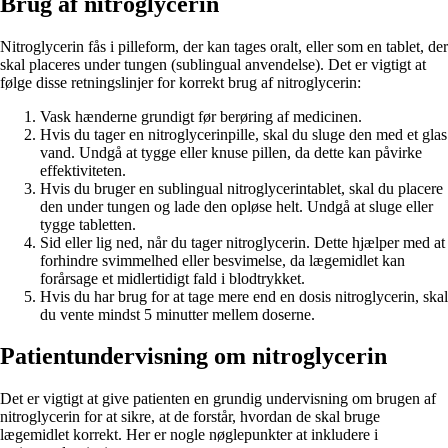
Brug af nitroglycerin
Nitroglycerin fås i pilleform, der kan tages oralt, eller som en tablet, der
skal placeres under tungen (sublingual anvendelse). Det er vigtigt at
følge disse retningslinjer for korrekt brug af nitroglycerin:
Vask hænderne grundigt før berøring af medicinen.
Hvis du tager en nitroglycerinpille, skal du sluge den med et glas
vand. Undgå at tygge eller knuse pillen, da dette kan påvirke
effektiviteten.
Hvis du bruger en sublingual nitroglycerintablet, skal du placere
den under tungen og lade den opløse helt. Undgå at sluge eller
tygge tabletten.
Sid eller lig ned, når du tager nitroglycerin. Dette hjælper med at
forhindre svimmelhed eller besvimelse, da lægemidlet kan
forårsage et midlertidigt fald i blodtrykket.
Hvis du har brug for at tage mere end en dosis nitroglycerin, skal
du vente mindst 5 minutter mellem doserne.
Patientundervisning om nitroglycerin
Det er vigtigt at give patienten en grundig undervisning om brugen af
nitroglycerin for at sikre, at de forstår, hvordan de skal bruge
lægemidlet korrekt. Her er nogle nøglepunkter at inkludere i