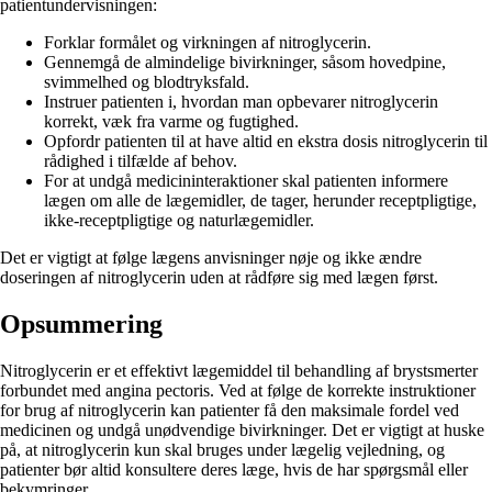
patientundervisningen:
Forklar formålet og virkningen af nitroglycerin.
Gennemgå de almindelige bivirkninger, såsom hovedpine,
svimmelhed og blodtryksfald.
Instruer patienten i, hvordan man opbevarer nitroglycerin
korrekt, væk fra varme og fugtighed.
Opfordr patienten til at have altid en ekstra dosis nitroglycerin til
rådighed i tilfælde af behov.
For at undgå medicininteraktioner skal patienten informere
lægen om alle de lægemidler, de tager, herunder receptpligtige,
ikke-receptpligtige og naturlægemidler.
Det er vigtigt at følge lægens anvisninger nøje og ikke ændre
doseringen af nitroglycerin uden at rådføre sig med lægen først.
Opsummering
Nitroglycerin er et effektivt lægemiddel til behandling af brystsmerter
forbundet med angina pectoris. Ved at følge de korrekte instruktioner
for brug af nitroglycerin kan patienter få den maksimale fordel ved
medicinen og undgå unødvendige bivirkninger. Det er vigtigt at huske
på, at nitroglycerin kun skal bruges under lægelig vejledning, og
patienter bør altid konsultere deres læge, hvis de har spørgsmål eller
bekymringer.