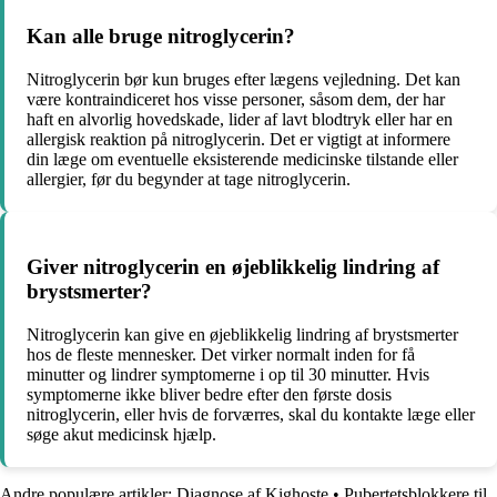
Kan alle bruge nitroglycerin?
Nitroglycerin bør kun bruges efter lægens vejledning. Det kan
være kontraindiceret hos visse personer, såsom dem, der har
haft en alvorlig hovedskade, lider af lavt blodtryk eller har en
allergisk reaktion på nitroglycerin. Det er vigtigt at informere
din læge om eventuelle eksisterende medicinske tilstande eller
allergier, før du begynder at tage nitroglycerin.
Giver nitroglycerin en øjeblikkelig lindring af
brystsmerter?
Nitroglycerin kan give en øjeblikkelig lindring af brystsmerter
hos de fleste mennesker. Det virker normalt inden for få
minutter og lindrer symptomerne i op til 30 minutter. Hvis
symptomerne ikke bliver bedre efter den første dosis
nitroglycerin, eller hvis de forværres, skal du kontakte læge eller
søge akut medicinsk hjælp.
Andre populære artikler:
Diagnose af Kighoste
•
Pubertetsblokkere til