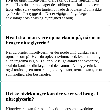
Hvis du tager nitroglycerin oralt, skal du sluge tabletten med
vand. Hvis du derimod tager det sublingualt, skal du placere en
tablet eller spray under tungen og lade det opløse. Du må ikke
synke det eller tygge det. Det er vigtigt at følge lægens
anvisninger om dosis og hyppighed af brug.
Hvad skal man være opmærksom på, når man
bruger nitroglycerin?
Når du bruger nitroglycerin, er der nogle ting, du skal være
opmærksom på. Hvis du oplever svimmelhed, kvalme, hurtig
eller uregelmæssig puls eller pludselige anfald af hovedpine,
skal du kontakte din læge med det samme. Nitroglycerin kan
også forårsage en midlertidig blodtryksfald, hvilket kan føre til
svimmelhed eller besvimelse.
Hvilke bivirkninger kan der være ved brug af
nitroglycerin?
Nitroglycerin kan forårsage bivirkninger som hovedpine,