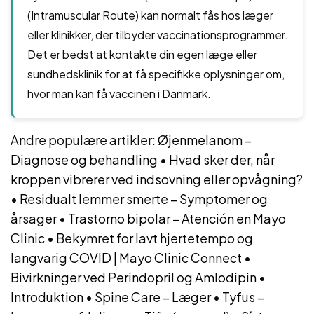
(Intramuscular Route) kan normalt fås hos læger
eller klinikker, der tilbyder vaccinationsprogrammer.
Det er bedst at kontakte din egen læge eller
sundhedsklinik for at få specifikke oplysninger om,
hvor man kan få vaccinen i Danmark.
Andre populære artikler:
Øjenmelanom –
Diagnose og behandling
•
Hvad sker der, når
kroppen vibrerer ved indsovning eller opvågning?
•
Residualt lemmer smerte – Symptomer og
årsager
•
Trastorno bipolar – Atención en Mayo
Clinic
•
Bekymret for lavt hjertetempo og
langvarig COVID | Mayo Clinic Connect
•
Bivirkninger ved Perindopril og Amlodipin
•
Introduktion
•
Spine Care – Læger
•
Tyfus –