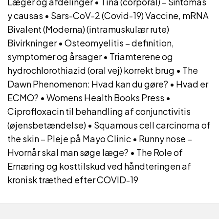
Læger og afdelinger
•
Tiña (corporal) – Síntomas
y causas
•
Sars-CoV-2 (Covid-19) Vaccine, mRNA
Bivalent (Moderna) (intramuskulær rute)
Bivirkninger
•
Osteomyelitis – definition,
symptomer og årsager
•
Triamterene og
hydrochlorothiazid (oral vej) korrekt brug
•
The
Dawn Phenomenon: Hvad kan du gøre?
•
Hvad er
ECMO?
•
Womens Health Books Press
•
Ciprofloxacin til behandling af conjunctivitis
(øjensbetændelse)
•
Squamous cell carcinoma of
the skin – Pleje på Mayo Clinic
•
Runny nose –
Hvornår skal man søge læge?
•
The Role of
Ernæring og kosttilskud ved håndteringen af
kronisk træthed efter COVID-19