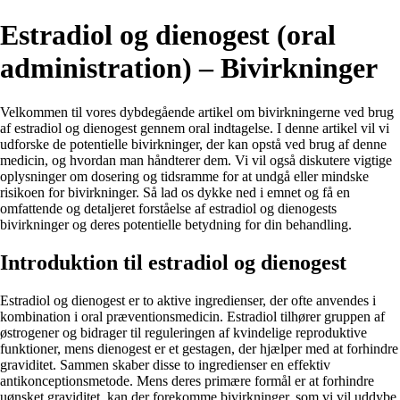
Estradiol og dienogest (oral
administration) – Bivirkninger
Velkommen til vores dybdegående artikel om bivirkningerne ved brug
af estradiol og dienogest gennem oral indtagelse. I denne artikel vil vi
udforske de potentielle bivirkninger, der kan opstå ved brug af denne
medicin, og hvordan man håndterer dem. Vi vil også diskutere vigtige
oplysninger om dosering og tidsramme for at undgå eller mindske
risikoen for bivirkninger. Så lad os dykke ned i emnet og få en
omfattende og detaljeret forståelse af estradiol og dienogests
bivirkninger og deres potentielle betydning for din behandling.
Introduktion til estradiol og dienogest
Estradiol og dienogest er to aktive ingredienser, der ofte anvendes i
kombination i oral præventionsmedicin. Estradiol tilhører gruppen af ​​
østrogener og bidrager til reguleringen af ​​kvindelige reproduktive
funktioner, mens dienogest er et gestagen, der hjælper med at forhindre
graviditet. Sammen skaber disse to ingredienser en effektiv
antikonceptionsmetode. Mens deres primære formål er at forhindre
uønsket graviditet, kan der forekomme bivirkninger, som vi vil uddybe