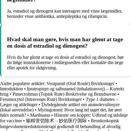
Ja, estradiol og dienogest kan interagere med visse lægemidler,
herunder visse antibiotika, antiepileptika og rifampicin.
Hvad skal man gøre, hvis man har glemt at tage
en dosis af estradiol og dienogest?
Hvis du har glemt at tage en dosis af estradiol og dienogest, bør
du følge instruktionerne i indlægssedlen eller kontakte din læge
eller apotek for rådgivning.
Andre populære artikler:
Verapamil (Oral Route) Bivirkninger
•
Introduktion
•
Ipratropium og salbutamol (inhalationsvej) – Korrekt
brug
•
Pimecrolimus (Topisk Rute) Beskrivelse og Brandnavne
•
Ferumoxytol (Intravenøs Rute) Bivirkninger
•
Type 1 diabetes –
Læger og afdelinger
•
Dybdegående artikel om aminolevulinsyre
(lokal anvendelse)
•
Myringotomi: Hvor lang tid tager det, før øret
føles normalt?
•
Marihuana
•
Historie om kopper: Udbrud og tidslinje
for vacciner
•
输精管切除术 – 妙佑医疗国际
•
Bronkoskopisk
lungevolumenreduktionsterapi godkendt til behandling af alvorlig