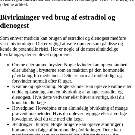
i denne artikel.
Bivirkninger ved brug af estradiol og
dienogest
Som enhver medicin kan brugen af estradiol og dienogest medføre
visse bivirkninger. Det er vigtigt at være opmærksom på disse og
kende de potentielle risici. Her er nogle af de mest almindelige
bivirkninger, der er blevet rapporteret:
Ømme eller ømme bryster: Nogle kvinder kan opleve ømhed
eller ubehag i brysterne som en reaktion på den hormonelle
påvirkning fra medicinen. Dette er normalt midlertidigt og
forsvinder normalt efter få uger.
Kvalme og opkastning: Nogle kvinder kan opleve kvalme eller
endda opkastning som en bivirkning af at tage estradiol og
dienogest. Hvis dette vedvarer eller bliver alvorligt, skal du
kontakte din læge.
Hovedpine: Hovedpine er en almindelig bivirkning af mange
præventionsmetoder. Hvis du oplever hyppige eller alvorlige
hovedpine, skal du tale med din læge.
Ændringer i humør: Nogle brugere kan opleve ændringer i
humøret som følge af hormonelle påvirkninger. Dette kan