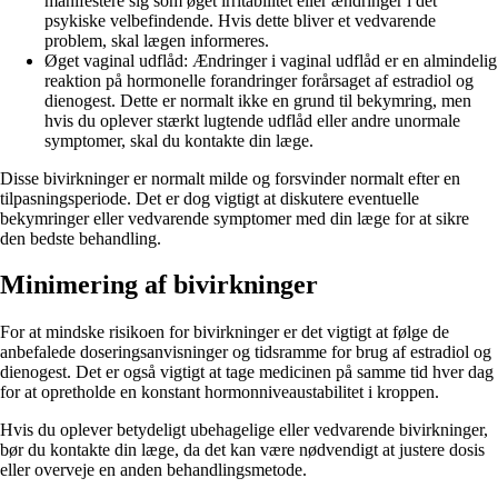
manifestere sig som øget irritabilitet eller ændringer i det
psykiske velbefindende. Hvis dette bliver et vedvarende
problem, skal lægen informeres.
Øget vaginal udflåd: Ændringer i vaginal udflåd er en almindelig
reaktion på hormonelle forandringer forårsaget af estradiol og
dienogest. Dette er normalt ikke en grund til bekymring, men
hvis du oplever stærkt lugtende udflåd eller andre unormale
symptomer, skal du kontakte din læge.
Disse bivirkninger er normalt milde og forsvinder normalt efter en
tilpasningsperiode. Det er dog vigtigt at diskutere eventuelle
bekymringer eller vedvarende symptomer med din læge for at sikre
den bedste behandling.
Minimering af bivirkninger
For at mindske risikoen for bivirkninger er det vigtigt at følge de
anbefalede doseringsanvisninger og tidsramme for brug af estradiol og
dienogest. Det er også vigtigt at tage medicinen på samme tid hver dag
for at opretholde en konstant hormonniveaustabilitet i kroppen.
Hvis du oplever betydeligt ubehagelige eller vedvarende bivirkninger,
bør du kontakte din læge, da det kan være nødvendigt at justere dosis
eller overveje en anden behandlingsmetode.