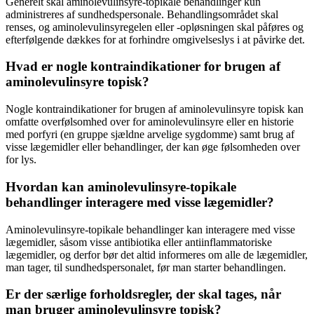
Generelt skal aminolevulinsyre-topikale behandlinger kun
administreres af sundhedspersonale. Behandlingsområdet skal
renses, og aminolevulinsyregelen eller -opløsningen skal påføres og
efterfølgende dækkes for at forhindre omgivelseslys i at påvirke det.
Hvad er nogle kontraindikationer for brugen af
aminolevulinsyre topisk?
Nogle kontraindikationer for brugen af aminolevulinsyre topisk kan
omfatte overfølsomhed over for aminolevulinsyre eller en historie
med porfyri (en gruppe sjældne arvelige sygdomme) samt brug af
visse lægemidler eller behandlinger, der kan øge følsomheden over
for lys.
Hvordan kan aminolevulinsyre-topikale
behandlinger interagere med visse lægemidler?
Aminolevulinsyre-topikale behandlinger kan interagere med visse
lægemidler, såsom visse antibiotika eller antiinflammatoriske
lægemidler, og derfor bør det altid informeres om alle de lægemidler,
man tager, til sundhedspersonalet, før man starter behandlingen.
Er der særlige forholdsregler, der skal tages, når
man bruger aminolevulinsyre topisk?