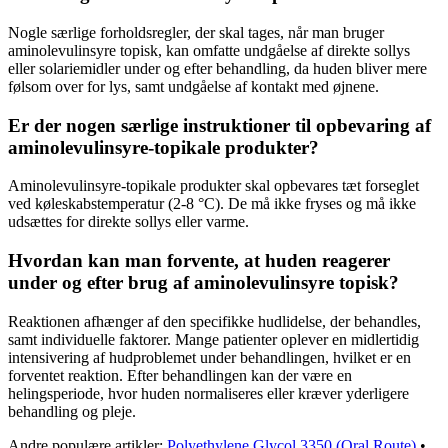
Nogle særlige forholdsregler, der skal tages, når man bruger
aminolevulinsyre topisk, kan omfatte undgåelse af direkte sollys
eller solariemidler under og efter behandling, da huden bliver mere
følsom over for lys, samt undgåelse af kontakt med øjnene.
Er der nogen særlige instruktioner til opbevaring af
aminolevulinsyre-topikale produkter?
Aminolevulinsyre-topikale produkter skal opbevares tæt forseglet
ved køleskabstemperatur (2-8 °C). De må ikke fryses og må ikke
udsættes for direkte sollys eller varme.
Hvordan kan man forvente, at huden reagerer
under og efter brug af aminolevulinsyre topisk?
Reaktionen afhænger af den specifikke hudlidelse, der behandles,
samt individuelle faktorer. Mange patienter oplever en midlertidig
intensivering af hudproblemet under behandlingen, hvilket er en
forventet reaktion. Efter behandlingen kan der være en
helingsperiode, hvor huden normaliseres eller kræver yderligere
behandling og pleje.
Andre populære artikler:
Polyethylene Glycol 3350 (Oral Route)
•