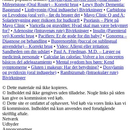
Mifepristone (Oral Route) – Korrekt brug
•
Lewy Body Dementia:
Baggrund
•
Liothyronin (Oral indtagelse) Bivirkninger
•
Carbidopa
og Levodopa (oral vej) – før du bruger det
•
Mayo Clinic Q and A:
Solarietrygning øger risikoen for hudkræft
•
Psoriasis – Pleje på
Mayo Clinic
•
Varicella og graviditet: Hvad skal man være bekymret
for?
•
Adenosine (Intravenøs rute) Bivirkninger
•
Insulin (Parenteral
vej) Korrekt brug
•
Pacifiers: Er de gode for din baby?
•
Gonorrea –
Diagnose og behandling
•
Buprenorphin (buccal og sublingual
anvendelse) – Korrekt brug
•
Video: Allergi eller irritation:
Sandheden om din udslæt
•
Paul A. Friedman, M.D. – Læger og
medicinsk personale
•
Calcular las calorías: Volver a los conceptos
básicos del adelgazamiento
•
Mental sygdom hos børn: Kend
symptomerne
•
Gluten i makeup: Har det betydning?
•
Doxylamin
og pyridoxin (oral indtagelse)
•
Ranibizumab (Intraokulær rute)
Bivirkninger
© Dette materiale må ikke kopieres.
© Indholdet må ikke gengives uden tilladelse. Nogle links på siden
kan give os kommission ved køb.
© Dette site er omfattet af ophavsret. Ved køb via vores links kan vi
få kommission. Indholdet må kun anvendes med forudgående
skriftlig aftale.
Netværk
Udbyder
Annoncepartner