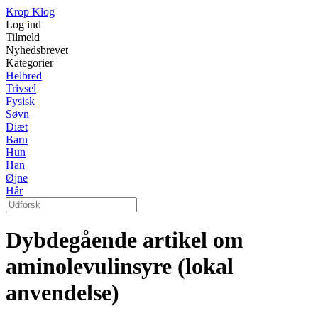
Krop Klog
Log ind
Tilmeld
Nyhedsbrevet
Kategorier
Helbred
Trivsel
Fysisk
Søvn
Diæt
Barn
Hun
Han
Øjne
Hår
Dybdegående artikel om
aminolevulinsyre (lokal
anvendelse)