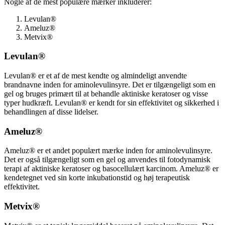
Nogle af de mest populære mærker inkluderer:
Levulan®
Ameluz®
Metvix®
Levulan®
Levulan® er et af de mest kendte og almindeligt anvendte
brandnavne inden for aminolevulinsyre. Det er tilgængeligt som en
gel og bruges primært til at behandle aktiniske keratoser og visse
typer hudkræft. Levulan® er kendt for sin effektivitet og sikkerhed i
behandlingen af disse lidelser.
Ameluz®
Ameluz® er et andet populært mærke inden for aminolevulinsyre.
Det er også tilgængeligt som en gel og anvendes til fotodynamisk
terapi af aktiniske keratoser og basocellulært karcinom. Ameluz® er
kendetegnet ved sin korte inkubationstid og høj terapeutisk
effektivitet.
Metvix®