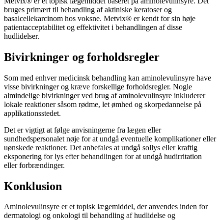
Metvix® er et topisk lægemiddel baseret på aminolevulinsyre. Det
bruges primært til behandling af aktiniske keratoser og
basalcellekarcinom hos voksne. Metvix® er kendt for sin høje
patientacceptabilitet og effektivitet i behandlingen af disse
hudlidelser.
Bivirkninger og forholdsregler
Som med enhver medicinsk behandling kan aminolevulinsyre have
visse bivirkninger og kræve forskellige forholdsregler. Nogle
almindelige bivirkninger ved brug af aminolevulinsyre inkluderer
lokale reaktioner såsom rødme, let ømhed og skorpedannelse på
applikationsstedet.
Det er vigtigt at følge anvisningerne fra lægen eller
sundhedspersonalet nøje for at undgå eventuelle komplikationer eller
uønskede reaktioner. Det anbefales at undgå sollys eller kraftig
eksponering for lys efter behandlingen for at undgå hudirritation
eller forbrændinger.
Konklusion
Aminolevulinsyre er et topisk lægemiddel, der anvendes inden for
dermatologi og onkologi til behandling af hudlidelse og