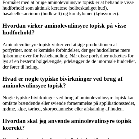
Formålet med at bruge aminolevulinsyre topisk er at behandle visse
hudforhold som aktinisk keratose (solbeskadiget hud),
basalcellekarcinom (hudkræft) og kondylomer (kønsvorter).
Hvordan virker aminolevulinsyre topisk på visse
hudforhold?
Aminolevulinsyre topisk virker ved at øge produktionen af ​​
porfyriner, som er kemiske forbindelser, der gør hudcellerne mere
følsomme over for lysbehandling. Når disse porfyriner udsættes for
lys af en bestemt bølgelængde, ødelægger de de unormale hudceller,
der fører til heling.
Hvad er nogle typiske bivirkninger ved brug af
aminolevulinsyre topisk?
Nogle typiske bivirkninger ved brug af aminolevulinsyre topisk kan
omfatte brændende eller sviende fornemmelse på applikationsstedet,
rødme, kløe, tørhed, skorpedannelse eller afskalning af huden.
Hvordan skal jeg anvende aminolevulinsyre topisk
korrekt?