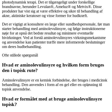
photodynamisk terapi. Det er tilgængeligt under forskellige
brandnavne, herunder Levulan®, Ameluz® og Metvix®. Disse
produkter har vist sig at være effektive og sikre til behandling af
akne, aktiniske keratoser og visse former for hudkræft.
Det er vigtigt at konsultere en læge eller sundhedspersonale, før man
starter behandling med aminolevulinsyre, og følge instruktionerne
nøje for at opnå det bedste resultat og minimere eventuelle
bivirkninger. Ved at forstå aminolevulinsyres virkningsmekanisme
og anvendelse kan patienter træffe mere informerede beslutninger
om deres hudbehandling.
Ofte stillede spørgsmål
Hvad er aminolevulinsyre og hvilken form bruges
den i topisk rute?
Aminolevulinsyre er en kemisk forbindelse, der bruges i medicinsk
behandling. Den anvendes i form af en gel eller en opløsning til
topisk anvendelse.
Hvad er formålet med at bruge aminolevulinsyre
topisk?