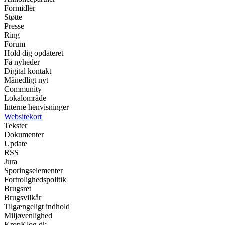
Formidler
Støtte
Presse
Ring
Forum
Hold dig opdateret
Få nyheder
Digital kontakt
Månedligt nyt
Community
Lokalområde
Interne henvisninger
Websitekort
Tekster
Dokumenter
Update
RSS
Jura
Sporingselementer
Fortrolighedspolitik
Brugsret
Brugsvilkår
Tilgængeligt indhold
Miljøvenlighed
KropKlog.dk