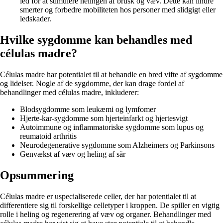
led for at stimulere helingen af ​​brusk og væv. Dette kan lindre
smerter og forbedre mobiliteten hos personer med slidgigt eller
ledskader.
Hvilke sygdomme kan behandles med
células madre?
Células madre har potentialet til at behandle en bred vifte af sygdomme
og lidelser. Nogle af de sygdomme, der kan drage fordel af
behandlinger med células madre, inkluderer:
Blodsygdomme som leukæmi og lymfomer
Hjerte-kar-sygdomme som hjerteinfarkt og hjertesvigt
Autoimmune og inflammatoriske sygdomme som lupus og
reumatoid arthritis
Neurodegenerative sygdomme som Alzheimers og Parkinsons
Genvækst af væv og heling af sår
Opsummering
Células madre er uspecialiserede celler, der har potentialet til at
differentiere sig til forskellige celletyper i kroppen. De spiller en vigtig
rolle i heling og regenerering af væv og organer. Behandlinger med