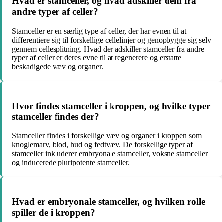
Hvad er stamceller, og hvad adskiller dem fra
andre typer af celler?
Stamceller er en særlig type af celler, der har evnen til at
differentiere sig til forskellige cellelinjer og genopbygge sig selv
gennem cellesplitning. Hvad der adskiller stamceller fra andre
typer af celler er deres evne til at regenerere og erstatte
beskadigede væv og organer.
Hvor findes stamceller i kroppen, og hvilke typer
stamceller findes der?
Stamceller findes i forskellige væv og organer i kroppen som
knoglemarv, blod, hud og fedtvæv. De forskellige typer af
stamceller inkluderer embryonale stamceller, voksne stamceller
og inducerede pluripotente stamceller.
Hvad er embryonale stamceller, og hvilken rolle
spiller de i kroppen?