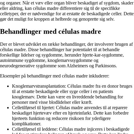
og organer. Når et væv eller organ bliver beskadiget af sygdom, skader
eller aldring, kan células madre differentiere sig til de specifikke
celletyper, der er nødvendige for at erstatte de beskadigede celler. Dette
gør det muligt for kroppen at helbrede og genoprette sig selv.
Behandlinger med células madre
Der er blevet udviklet en række behandlinger, der involverer brugen af ​​
células madre. Disse behandlinger har potentialet til at behandle
forskellige lidelser og sygdomme, herunder hjerte-kar-sygdomme,
autoimmune sygdomme, knoglemarvssygdomme og
neurodegenerative sygdomme som Alzheimers og Parkinsons.
Eksempler på behandlinger med células madre inkluderer:
Knoglemarvstransplantation: Células madre fra en donor bruges
til at erstatte beskadigede eller syge celler i en patients
knoglemarv. Dette kan være en livreddende behandling for
personer med visse blodlidelser eller kræft.
Celletilførsel til hjertet: Células madre anvendes til at reparere
beskadiget hjertevæv efter en hjerteinfarkt. Dette kan forbedre
hjerteets funktion og reducere risikoen for yderligere
komplikationer.
Celletilførsel til leddene: Células madre injiceres i beskadigede