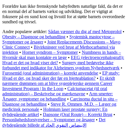
Forældre kan ikke fremskynde babyfedtets naturlige fald, da det er
en normal del af barnets vækst og udvikling. Det er vigtigt at
fokusere på en sund kost og livsstil for at støtte barnets overordnede
sundhed og trivsel.
Andre populære artikler:
Sådan vænner du dig af med Metoprolol
•
Obesity – Diagnose og behandling
•
Systemisk mastocytose –
Symptomer og årsager
•
Joint Replacements Discussions – Mayo
Clinic Connect
•
Bivirkninger ved brug af Methocarbamol via
injektion
•
Horner syndrom – Symptomer
•
Numbness in hands –
Hvornår skal man kontakte en læge
•
EEG (electroencephalografi):
Hvad er det og hvad viser det?
•
Surgery med bedøvelse ikke
forbundet med indikator for Alzheimers sygdom Nyhedsnetværk
•
Furosemid (oral administration) – korrekt anvendelse
•
EP study:
Hvad er det, og hvad sker der før en hjerteablation?
•
Et skridt
nærmere drømmen om at blive sygeplejerske gennem Career
Investment Program | In the Loop
•
Calciumacetat (til oral
administration) – Beskrivelse og mærkenavne
•
Arm smerter:
Årsager, symptomer og behandling
•
Carcinoma ductal in situ –
Diagnose og behandling
•
Steve R. Ommen, M.D. – Læger og
medicinsk personale
•
Holmium laser prostate surgery: En
dybdegående artikel
•
Dapsone (Oral Route) – Korrekt Brug
•
Personlighedsforstyrrelser – Symptomer og årsager
•
Det
dybdegående billede af الابيضاض النقوي الحاد