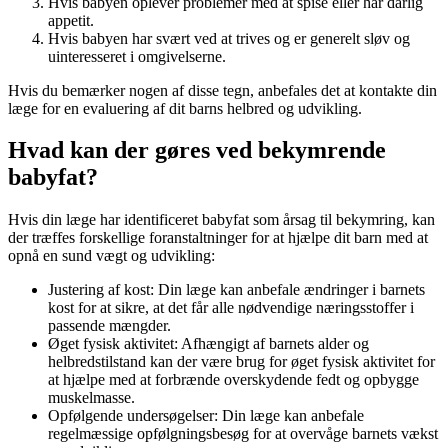
Hvis babyen oplever problemer med at spise eller har dårlig
appetit.
Hvis babyen har svært ved at trives og er generelt sløv og
uinteresseret i omgivelserne.
Hvis du bemærker nogen af disse tegn, anbefales det at kontakte din
læge for en evaluering af dit barns helbred og udvikling.
Hvad kan der gøres ved bekymrende
babyfat?
Hvis din læge har identificeret babyfat som årsag til bekymring, kan
der træffes forskellige foranstaltninger for at hjælpe dit barn med at
opnå en sund vægt og udvikling:
Justering af kost: Din læge kan anbefale ændringer i barnets
kost for at sikre, at det får alle nødvendige næringsstoffer i
passende mængder.
Øget fysisk aktivitet: Afhængigt af barnets alder og
helbredstilstand kan der være brug for øget fysisk aktivitet for
at hjælpe med at forbrænde overskydende fedt og opbygge
muskelmasse.
Opfølgende undersøgelser: Din læge kan anbefale
regelmæssige opfølgningsbesøg for at overvåge barnets vækst