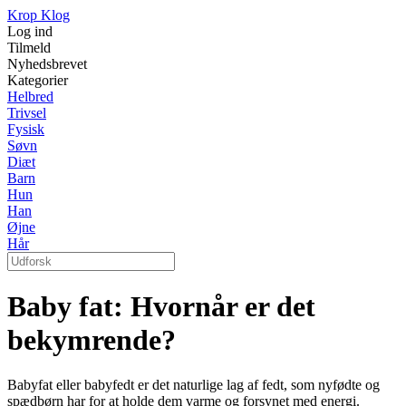
Krop Klog
Log ind
Tilmeld
Nyhedsbrevet
Kategorier
Helbred
Trivsel
Fysisk
Søvn
Diæt
Barn
Hun
Han
Øjne
Hår
Baby fat: Hvornår er det
bekymrende?
Babyfat eller babyfedt er det naturlige lag af fedt, som nyfødte og
spædbørn har for at holde dem varme og forsynet med energi.