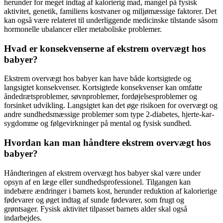
herunder for meget indtag af kalorierig mad, mangel på fysisk
aktivitet, genetik, familiens kostvaner og miljømæssige faktorer. Det
kan også være relateret til underliggende medicinske tilstande såsom
hormonelle ubalancer eller metaboliske problemer.
Hvad er konsekvenserne af ekstrem overvægt hos
babyer?
Ekstrem overvægt hos babyer kan have både kortsigtede og
langsigtet konsekvenser. Kortsigtede konsekvenser kan omfatte
åndedrætsproblemer, søvnproblemer, fordøjelsesproblemer og
forsinket udvikling. Langsigtet kan det øge risikoen for overvægt og
andre sundhedsmæssige problemer som type 2-diabetes, hjerte-kar-
sygdomme og følgevirkninger på mental og fysisk sundhed.
Hvordan kan man håndtere ekstrem overvægt hos
babyer?
Håndteringen af ekstrem overvægt hos babyer skal være under
opsyn af en læge eller sundhedsprofessionel. Tilgangen kan
indebære ændringer i barnets kost, herunder reduktion af kalorierige
fødevarer og øget indtag af sunde fødevarer, som frugt og
grøntsager. Fysisk aktivitet tilpasset barnets alder skal også
indarbejdes.