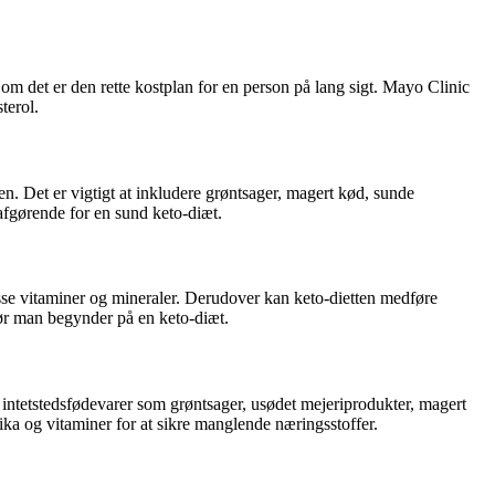
, om det er den rette kostplan for en person på lang sigt. Mayo Clinic
terol.
n. Det er vigtigt at inkludere grøntsager, magert kød, sunde
afgørende for en sund keto-diæt.
isse vitaminer og mineraler. Derudover kan keto-dietten medføre
 før man begynder på en keto-diæt.
å intetstedsfødevarer som grøntsager, usødet mejeriprodukter, magert
ika og vitaminer for at sikre manglende næringsstoffer.