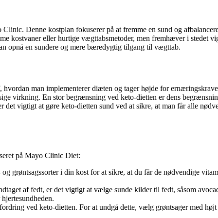
Clinic. Denne kostplan fokuserer på at fremme en sund og afbalanceret 
reme kostvaner eller hurtige vægttabsmetoder, men fremhæver i stedet v
n opnå en sundere og mere bæredygtig tilgang til vægttab.
 hvordan man implementerer diæten og tager højde for ernæringskravene
ge virkning. En stor begrænsning ved keto-dietten er dens begrænsning 
 er det vigtigt at gøre keto-dietten sund ved at sikre, at man får alle n
seret på Mayo Clinic Diet:
gt- og grøntsagssorter i din kost for at sikre, at du får de nødvendige v
dtaget af fedt, er det vigtigt at vælge sunde kilder til fedt, såsom avoc
 hjertesundheden.
udfordring ved keto-dietten. For at undgå dette, vælg grøntsager med hø