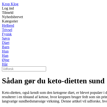
Krop Klog
Log ind
Tilmeld
Nyhedsbrevet
Kategorier
Helbred
Trivsel
Fysisk
Søvn
Diæt
Barn
Hun
Han
Øjne
Hår
Sådan gør du keto-dietten sund 
Keto-dietten, også kendt som den ketogene diæt, er blevet populær i de
resulterer i en tilstand af ketose, hvor kroppen bruger fedt som sin 
langvarige sundhedsmæssige virkning. Denne artikel vil udforske, hv