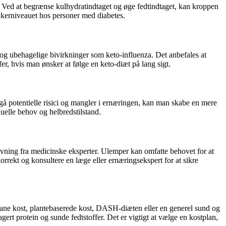
 Ved at begrænse kulhydratindtaget og øge fedtindtaget, kan kroppen
ukkerniveauet hos personer med diabetes.
 og ubehagelige bivirkninger som keto-influenza. Det anbefales at
er, hvis man ønsker at følge en keto-diæt på lang sigt.
gå potentielle risici og mangler i ernæringen, kan man skabe en mere
duelle behov og helbredstilstand.
ivning fra medicinske eksperter. Ulemper kan omfatte behovet for at
orrekt og konsultere en læge eller ernæringsekspert for at sikre
errane kost, plantebaserede kost, DASH-diæten eller en generel sund og
ert protein og sunde fedtstoffer. Det er vigtigt at vælge en kostplan,