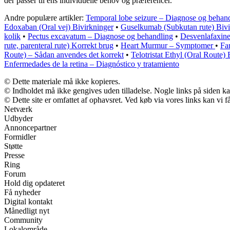
der passer til ens individuelle behov og præferencer.
Andre populære artikler:
Temporal lobe seizure – Diagnose og behan
Edoxaban (Oral vej) Bivirkninger
•
Guselkumab (Subkutan rute) Bivi
kolik
•
Pectus excavatum – Diagnose og behandling
•
Desvenlafaxine
rute, parenteral rute) Korrekt brug
•
Heart Murmur – Symptomer
•
Fa
Route) – Sådan anvendes det korrekt
•
Telotristat Ethyl (Oral Route)
Enfermedades de la retina – Diagnóstico y tratamiento
© Dette materiale må ikke kopieres.
© Indholdet må ikke gengives uden tilladelse. Nogle links på siden 
© Dette site er omfattet af ophavsret. Ved køb via vores links kan vi
Netværk
Udbyder
Annoncepartner
Formidler
Støtte
Presse
Ring
Forum
Hold dig opdateret
Få nyheder
Digital kontakt
Månedligt nyt
Community
Lokalområde