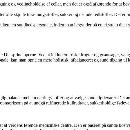
ygning og vedligeholdelse af celler, men det er også afgørende for at
 ofte skjulte tilsætningsstoffer, sukker og usunde fedtstoffer. Det er 
sultere en sundhedspersonale, inden man begynder på en ekstrem diæt so
 Diet-principperne. Ved at inkludere friske frugter og grøntsager, vælge 
e, kan man opnå en mere holistisk, afbalanceret og sund tilgang til keto
 rigtig balance mellem næringsstoffer og at vælge sunde fødevarer. Det an
re opmærksom på at undgå raffinerede kulhydrater, sukkerholdige fødeva
et af verdens førende medicinske centre. Den er baseret på sunde kostva