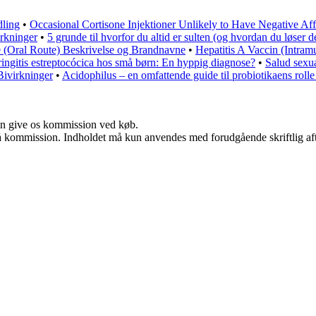
dling
•
Occasional Cortisone Injektioner Unlikely to Have Negative 
rkninger
•
5 grunde til hvorfor du altid er sulten (og hvordan du løser d
 (Oral Route) Beskrivelse og Brandnavne
•
Hepatitis A Vaccin (Intram
ringitis estreptocócica hos små børn: En hyppig diagnose?
•
Salud sexu
 Bivirkninger
•
Acidophilus – en omfattende guide til probiotikaens roll
kan give os kommission ved køb.
 få kommission. Indholdet må kun anvendes med forudgående skriftlig aft