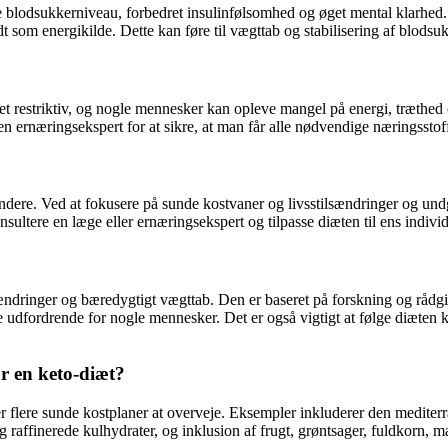
 blodsukkerniveau, forbedret insulinfølsomhed og øget mental klarhed.
t som energikilde. Dette kan føre til vægttab og stabilisering af blods
et restriktiv, og nogle mennesker kan opleve mangel på energi, træthed
n ernæringsekspert for at sikre, at man får alle nødvendige næringsstoff
ndere. Ved at fokusere på sunde kostvaner og livsstilsændringer og und
onsultere en læge eller ernæringsekspert og tilpasse diæten til ens indivi
sændringer og bæredygtigt vægttab. Den er baseret på forskning og rådg
e udfordrende for nogle mennesker. Det er også vigtigt at følge diæten k
or en keto-diæt?
 der flere sunde kostplaner at overveje. Eksempler inkluderer den medit
affinerede kulhydrater, og inklusion af frugt, grøntsager, fuldkorn, mag