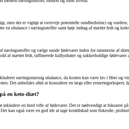
ld mellem næringsstoffer, motion og sund livsstil.
igt, men det er vigtigt at overveje potentielle sundhedsrisici og vurdere
e en ubalance i næringsstoffer samt høje indtag af mættet fedt og koles
af næringsstoffer og vælge sunde fødevarer inden for rammerne af diæte
hold af mættet fedt, raffinerede kulhydrater og sukkerholdige fødevarer 
 inkluderer næringsmæssig ubalance, da kosten kan være lav i fiber og v
resten. Det anbefales altid at konsultere en læge eller ernæringsekspert,
på en keto-diæt?
 at inkludere en bred vifte af fødevarer. Det er nødvendigt at fokusere p
 Det kan også være en god ide at tage kosttilskud som fiskeolie, probiot