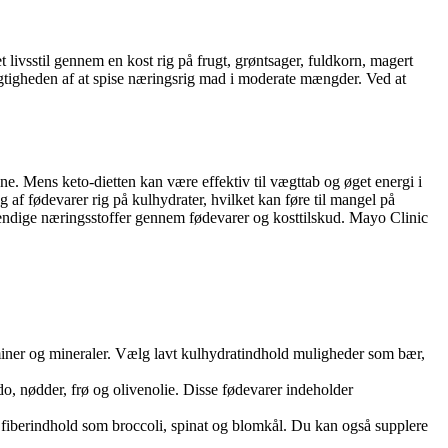
livsstil gennem en kost rig på frugt, grøntsager, fuldkorn, magert
igtigheden af at spise næringsrig mad i moderate mængder. Ved at
. Mens keto-dietten kan være effektiv til vægttab og øget energi i
af fødevarer rig på kulhydrater, hvilket kan føre til mangel på
ødvendige næringsstoffer gennem fødevarer og kosttilskud. Mayo Clinic
itaminer og mineraler. Vælg lavt kulhydratindhold muligheder som bær,
ado, nødder, frø og olivenolie. Disse fødevarer indeholder
jt fiberindhold som broccoli, spinat og blomkål. Du kan også supplere