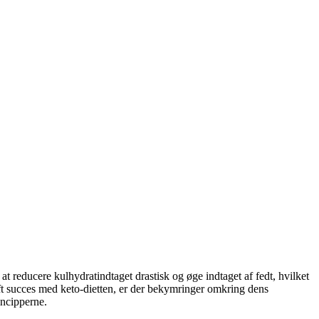
t reducere kulhydratindtaget drastisk og øge indtaget af fedt, hvilket
aft succes med keto-dietten, er der bekymringer omkring dens
incipperne.