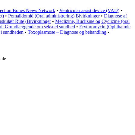
Affect on Bones News Network
•
Ventricular assist device (VAD)
•
et)
•
Pomalidomid (Oral administrering) Bivirkninger
•
Diagnose af
uskulær Rute) Bivirkninger
•
Meclizine, Buclizine og Cyclizine (oral
al: Grundlæggende om seksuel sundhed
•
Erythromycin (Ophthalmic
e i sundheden
•
Toxoplasmose – Diagnose og behandling
•
ale.