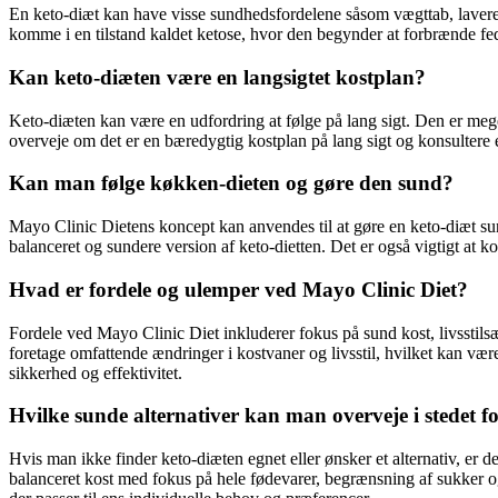
En keto-diæt kan have visse sundhedsfordelene såsom vægttab, lavere
komme i en tilstand kaldet ketose, hvor den begynder at forbrænde fed
Kan keto-diæten være en langsigtet kostplan?
Keto-diæten kan være en udfordring at følge på lang sigt. Den er meg
overveje om det er en bæredygtig kostplan på lang sigt og konsultere e
Kan man følge køkken-dieten og gøre den sund?
Mayo Clinic Dietens koncept kan anvendes til at gøre en keto-diæt su
balanceret og sundere version af keto-dietten. Det er også vigtigt at k
Hvad er fordele og ulemper ved Mayo Clinic Diet?
Fordele ved Mayo Clinic Diet inkluderer fokus på sund kost, livsstil
foretage omfattende ændringer i kostvaner og livsstil, hvilket kan vær
sikkerhed og effektivitet.
Hvilke sunde alternativer kan man overveje i stedet f
Hvis man ikke finder keto-diæten egnet eller ønsker et alternativ, er
balanceret kost med fokus på hele fødevarer, begrænsning af sukker og r