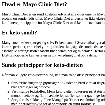
Hvad er Mayo Clinic Diet?
Mayo Clinic Diet er en sund kostplan udviklet af eksperterne på Mayo 
protein og sunde fedtstoffer. Mayo Clinic Diet understøtter ikke ekst
kombinere principperne for Mayo Clinic Diet med keto-dietten kan ma
Er keto sundt?
Mange mennesker spørger sig selv: Er keto sundt? Svaret afhænger af,
kortere perioder, er der bekymring for dens langsigtede sundhedsmæssi
essentielle næringsstoffer såsom fiber, vitaminer og mineraler. Derfor
Diet-principperne kan være en nyttig vejledning til at opnå dette.
Sunde principper for keto-dietten
Når man vil gøre keto-dietten sund, kan man følge disse principper ba
Spis friske frugter og grøntsager: Inkluder en bred vifte af fru
bladgrøntsager og broccoli.
Vælg sunde fedtstoffer: Mens keto-dietten fokuserer på at øge in
monoumættede og flerumættede fedtstoffer, som er gavnlige for
Sørg for tilstrækkelig fiber: Mangel på fiber er en almindelig 
med fiber kosttilskud for at opretholde en sund fordøjelse.