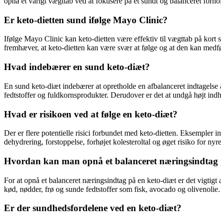
opnå et varigt vægttab ved at fokusere på et sundt og balanceret forho
Er keto-dietten sund ifølge Mayo Clinic?
Ifølge Mayo Clinic kan keto-dietten være effektiv til vægttab på kort s
fremhæver, at keto-dietten kan være svær at følge og at den kan medfør
Hvad indebærer en sund keto-diæt?
En sund keto-diæt indebærer at opretholde en afbalanceret indtagelse 
fedtstoffer og fuldkornsprodukter. Derudover er det at undgå højt ind
Hvad er risikoen ved at følge en keto-diæt?
Der er flere potentielle risici forbundet med keto-dietten. Eksempler
dehydrering, forstoppelse, forhøjet kolesteroltal og øget risiko for ny
Hvordan kan man opnå et balanceret næringsindtag 
For at opnå et balanceret næringsindtag på en keto-diæt er det vigtigt
kød, nødder, frø og sunde fedtstoffer som fisk, avocado og olivenolie.
Er der sundhedsfordelene ved en keto-diæt?