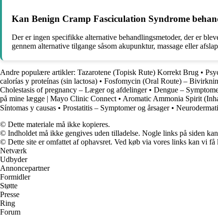
Kan Benign Cramp Fasciculation Syndrome behand
Der er ingen specifikke alternative behandlingsmetoder, der er ble
gennem alternative tilgange såsom akupunktur, massage eller afslap
Andre populære artikler:
Tazarotene (Topisk Rute) Korrekt Brug
•
Psy
calorías y proteínas (sin lactosa)
•
Fosfomycin (Oral Route) – Bivirkni
Cholestasis of pregnancy – Læger og afdelinger
•
Dengue – Symptomer
på mine lægge | Mayo Clinic Connect
•
Aromatic Ammonia Spirit (Inha
Síntomas y causas
•
Prostatitis – Symptomer og årsager
•
Neurodermati
© Dette materiale må ikke kopieres.
© Indholdet må ikke gengives uden tilladelse. Nogle links på siden ka
© Dette site er omfattet af ophavsret. Ved køb via vores links kan vi 
Netværk
Udbyder
Annoncepartner
Formidler
Støtte
Presse
Ring
Forum