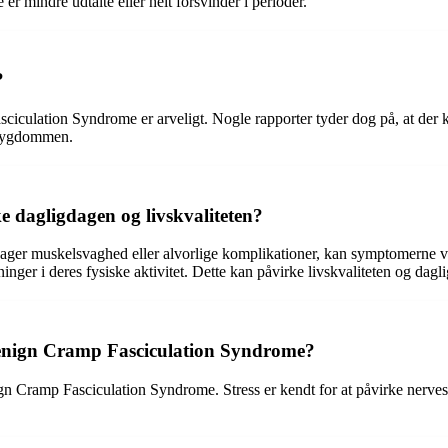
 mindre udtalte eller helt forsvinder i perioder.
?
ciculation Syndrome er arveligt. Nogle rapporter tyder dog på, at der ka
f sygdommen.
dagligdagen og livskvaliteten?
ger muskelsvaghed eller alvorlige komplikationer, kan symptomerne v
inger i deres fysiske aktivitet. Dette kan påvirke livskvaliteten og dagl
Benign Cramp Fasciculation Syndrome?
ign Cramp Fasciculation Syndrome. Stress er kendt for at påvirke nerve