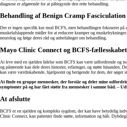
diagnose er afgørende for at påbegynde den rette behandling.
Behandling af Benign Cramp Fasciculatio
Der er ingen specifik kur mod BCFS, men behandlingen fokuserer på at l
muskelafslappende midler for at reducere kramper og muskelrykninger. F
neurolog og følge deres råd og anbefalinger om behandling.
Mayo Clinic Connect og BCFS-fællesskabet
At leve med en sjælden lidelse som BCFS kan være udfordrende og isole
og pårørende kan dele deres historier, erfaringer, og støtte hinanden. 
kan være værdiskabende, hjælpsomt og berigende for dem, der søger stø
At finde en gruppe mennesker, der forstår og deler mine udfordr
symptomer på og har fået støtte fra mennesker i samme båd. – Ud
At afslutte
BCFS er en sjælden og kompleks sygdom, der kan have betydelig indvir
Clinic Connect, kan patienter finde støtte, information og håb. Dybde