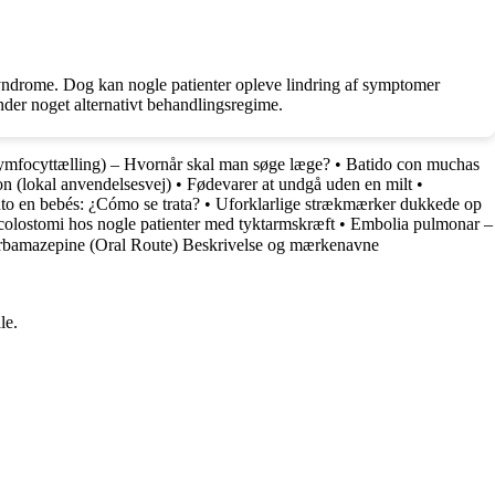
 Syndrome. Dog kan nogle patienter opleve lindring af symptomer
nder noget alternativt behandlingsregime.
ymfocyttælling) – Hvornår skal man søge læge?
•
Batido con muchas
n (lokal anvendelsesvej)
•
Fødevarer at undgå uden en milt
•
to en bebés: ¿Cómo se trata?
•
Uforklarlige strækmærker dukkede op
ig colostomi hos nogle patienter med tyktarmskræft
•
Embolia pulmonar –
bamazepine (Oral Route) Beskrivelse og mærkenavne
le.