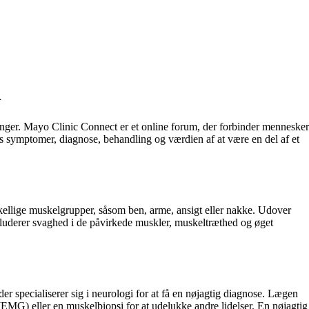
l
nger. Mayo Clinic Connect er et online forum, der forbinder mennesker
 symptomer, diagnose, behandling og værdien af at være en del af et
ellige muskelgrupper, såsom ben, arme, ansigt eller nakke. Udover
luderer svaghed i de påvirkede muskler, muskeltræthed og øget
r specialiserer sig i neurologi for at få en nøjagtig diagnose. Lægen
(EMG) eller en muskelbiopsi for at udelukke andre lidelser. En nøjagtig