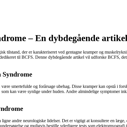
ndrome – En dybdegående artike
 tilstand, der er karakteriseret ved gentagne kramper og muskelrykni
dedikeret til BCFS. Denne dybdegående artikel vil udforske BCFS, dets
n Syndrome
være smertefulde og forårsage ubehag. Disse kramper kan opstå i forsk
r, som kan være synlige under huden. Andre almindelige symptomer ink
Syndrome
e andre neurologiske lidelser. Det er vigtigt at konsultere en læge, de
undersøgelse og muligvis bestille yderligere tests som elektromyografi 