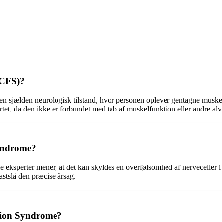
BCFS)?
 sjælden neurologisk tilstand, hvor personen oplever gentagne muske
tet, da den ikke er forbundet med tab af muskelfunktion eller andre alv
Syndrome?
ksperter mener, at det kan skyldes en overfølsomhed af nerveceller i m
astslå den præcise årsag.
tion Syndrome?