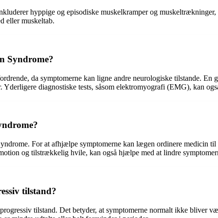
luderer hyppige og episodiske muskelkramper og muskeltrækninger, is
d eller muskeltab.
ion Syndrome?
ende, da symptomerne kan ligne andre neurologiske tilstande. En grun
 Yderligere diagnostiske tests, såsom elektromyografi (EMG), kan også u
Syndrome?
ndrome. For at afhjælpe symptomerne kan lægen ordinere medicin til sme
, motion og tilstrækkelig hvile, kan også hjælpe med at lindre symptomer
ssiv tilstand?
gressiv tilstand. Det betyder, at symptomerne normalt ikke bliver værre