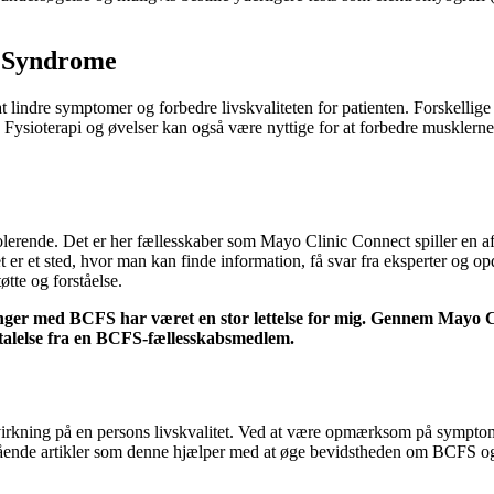
n Syndrome
indre symptomer og forbedre livskvaliteten for patienten. Forskellige 
ysioterapi og øvelser kan også være nyttige for at forbedre musklernes 
rende. Det er her fællesskaber som Mayo Clinic Connect spiller en afg
Det er et sted, hvor man kan finde information, få svar fra eksperter o
tte og forståelse.
inger med BCFS har været en stor lettelse for mig. Gennem Mayo 
talelse fra en BCFS-fællesskabsmedlem.
kning på en persons livskvalitet. Ved at være opmærksom på symptomer
gående artikler som denne hjælper med at øge bevidstheden om BCFS og 