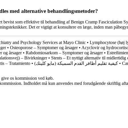
les med alternative behandlingsmetoder?
vet bevist som effektive til behandling af Benign Cramp Fasciculation
ningsteknikker. Det er vigtigt at konsultere en læge, inden man påbegy
chiatry and Psychology Services at Mayo Clinic
•
Lymphocytose (høj l
nger
•
Osteoporose – Symptomer og årsager
•
Acyclovir og hydrocortiso
 og årsager
•
Rabdomiosarkom – Symptomer og årsager
•
Estreñimien
lationsvej) – Bivirkninger
•
Stents – Et nyttigt alternativ til midlertid
tis – Tratamiento
•
كيفية تقليم أظافر القدم السميكة (مايو كلينك)
•
Car
n give os kommission ved køb.
få kommission. Indholdet må kun anvendes med forudgående skriftlig afta