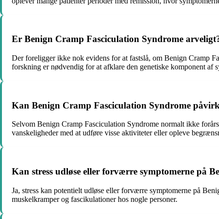
oplever mange patienter perioder med remission, hvor symptomerne er
Er Benign Cramp Fasciculation Syndrome arveligt
Der foreligger ikke nok evidens for at fastslå, om Benign Cramp Fas
forskning er nødvendig for at afklare den genetiske komponent a
Kan Benign Cramp Fasciculation Syndrome påvirke 
Selvom Benign Cramp Fasciculation Syndrome normalt ikke forårsa
vanskeligheder med at udføre visse aktiviteter eller opleve begrænsn
Kan stress udløse eller forværre symptomerne på 
Ja, stress kan potentielt udløse eller forværre symptomerne på Ben
muskelkramper og fascikulationer hos nogle personer.