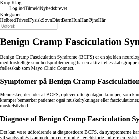
Krop Klog
Log ind
Tilmeld
Nyhedsbrevet
Kategorier
Helbred
Trivsel
Fysisk
Søvn
Diæt
Barn
Hun
Han
Øjne
Hår
Benign Cramp Fasciculation Sy
Benign Cramp Fasciculation Syndrome (BCFS) er en sjælden neurologisk
med forskellige sundhedsproblemer og har en aktiv fællesskabsgruppe 
fællesskab som Mayo Clinic Connect.
Symptomer på Benign Cramp Fasciculatio
Mennesker, der lider af BCFS, oplever ofte gentagne kramper, som kan 
kramper bemærker patienter også muskelrykninger eller fasciculatione
muskelstivhed.
Diagnose af Benign Cramp Fasciculation 
Det kan være udfordrende at diagnosticere BCFS, da symptomerne kan lign
vil sandsynligvis anmode om en grundig lægehistorie, udføre en fysisk 