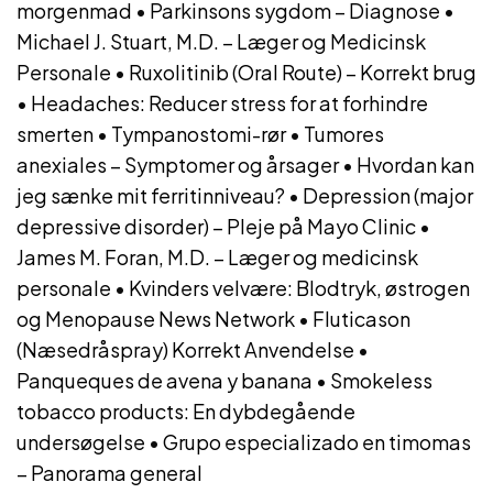
morgenmad
•
Parkinsons sygdom – Diagnose
•
Michael J. Stuart, M.D. – Læger og Medicinsk
Personale
•
Ruxolitinib (Oral Route) – Korrekt brug
•
Headaches: Reducer stress for at forhindre
smerten
•
Tympanostomi-rør
•
Tumores
anexiales – Symptomer og årsager
•
Hvordan kan
jeg sænke mit ferritinniveau?
•
Depression (major
depressive disorder) – Pleje på Mayo Clinic
•
James M. Foran, M.D. – Læger og medicinsk
personale
•
Kvinders velvære: Blodtryk, østrogen
og Menopause News Network
•
Fluticason
(Næsedråspray) Korrekt Anvendelse
•
Panqueques de avena y banana
•
Smokeless
tobacco products: En dybdegående
undersøgelse
•
Grupo especializado en timomas
– Panorama general