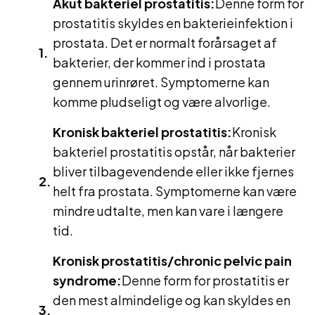
Akut bakteriel prostatitis:
Denne form for
prostatitis skyldes en bakterieinfektion i
prostata. Det er normalt forårsaget af
bakterier, der kommer ind i prostata
gennem urinrøret. Symptomerne kan
komme pludseligt og være alvorlige.
Kronisk bakteriel prostatitis:
Kronisk
bakteriel prostatitis opstår, når bakterier
bliver tilbagevendende eller ikke fjernes
helt fra prostata. Symptomerne kan være
mindre udtalte, men kan vare i længere
tid.
Kronisk prostatitis/chronic pelvic pain
syndrome:
Denne form for prostatitis er
den mest almindelige og kan skyldes en