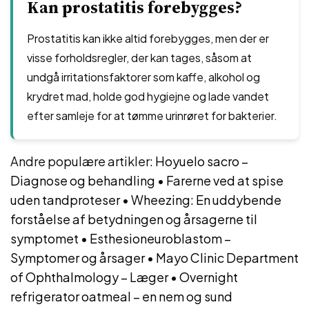
Kan prostatitis forebygges?
Prostatitis kan ikke altid forebygges, men der er
visse forholdsregler, der kan tages, såsom at
undgå irritationsfaktorer som kaffe, alkohol og
krydret mad, holde god hygiejne og lade vandet
efter samleje for at tømme urinrøret for bakterier.
Andre populære artikler:
Hoyuelo sacro –
Diagnose og behandling
•
Farerne ved at spise
uden tandproteser
•
Wheezing: En uddybende
forståelse af betydningen og årsagerne til
symptomet
•
Esthesioneuroblastom –
Symptomer og årsager
•
Mayo Clinic Department
of Ophthalmology – Læger
•
Overnight
refrigerator oatmeal – en nem og sund