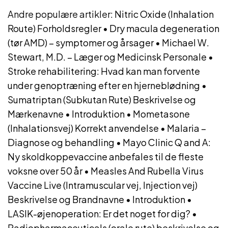
Andre populære artikler:
Nitric Oxide (Inhalation
Route) Forholdsregler
•
Dry macula degeneration
(tør AMD) – symptomer og årsager
•
Michael W.
Stewart, M.D. – Læger og Medicinsk Personale
•
Stroke rehabilitering: Hvad kan man forvente
under genoptræning efter en hjerneblødning
•
Sumatriptan (Subkutan Rute) Beskrivelse og
Mærkenavne
•
Introduktion
•
Mometasone
(Inhalationsvej) Korrekt anvendelse
•
Malaria –
Diagnose og behandling
•
Mayo Clinic Q and A:
Ny skoldkoppevaccine anbefales til de fleste
voksne over 50 år
•
Measles And Rubella Virus
Vaccine Live (Intramuscular vej, Injection vej)
Beskrivelse og Brandnavne
•
Introduktion
•
LASIK-øjenoperation: Er det noget for dig?
•
Radiopharmaceuticals (orale rute) beskrivelse og