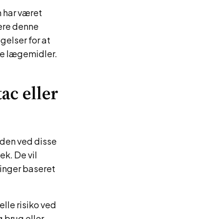
 har været
mere denne
gelser for at
se lægemidler.
ac eller
eden ved disse
ek. De vil
ninger baseret
elle risiko ved
g brug eller