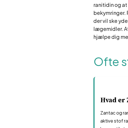
ranitidin og a
bekymringer. 
der vil ske yd
lægemidler. At
hjælpe dig med
Ofte s
Hvad er 
Zantac og ra
aktive stof r