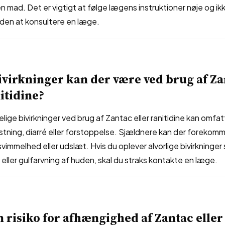
n mad. Det er vigtigt at følge lægens instruktioner nøje og i
den at konsultere en læge.
ivirkninger kan der være ved brug af Z
nitidine?
lige bivirkninger ved brug af Zantac eller ranitidine kan omfa
stning, diarré eller forstoppelse. Sjældnere kan der forekom
vimmelhed eller udslæt. Hvis du oplever alvorlige bivirkninger 
eller gulfarvning af huden, skal du straks kontakte en læge.
n risiko for afhængighed af Zantac eller