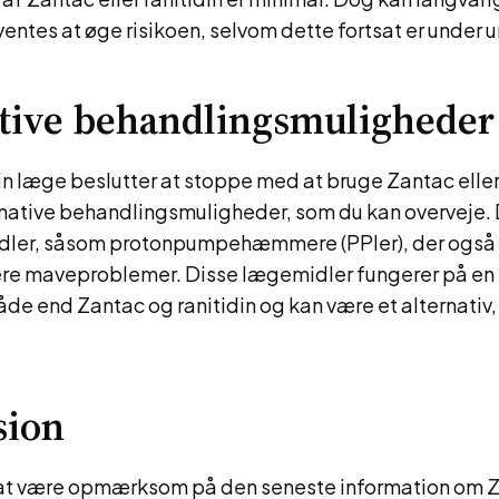
ventes at øge risikoen, selvom dette fortsat er under
tive behandlingsmuligheder
din læge beslutter at stoppe med at bruge Zantac eller 
rnative behandlingsmuligheder, som du kan overveje. 
dler, såsom protonpumpehæmmere (PPIer), der også
re maveproblemer. Disse lægemidler fungerer på en 
e end Zantac og ranitidin og kan være et alternativ, 
sion
t at være opmærksom på den seneste information om 