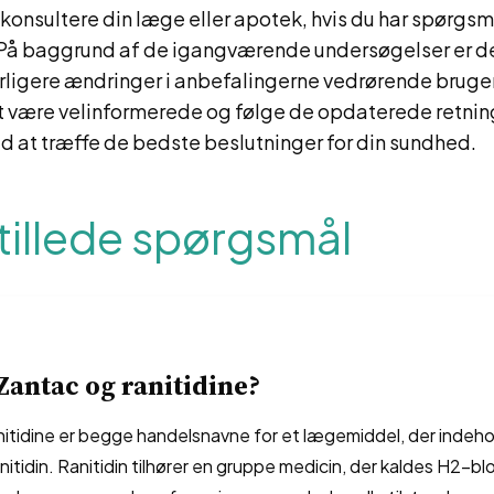
t konsultere din læge eller apotek, hvis du har spørgsm
På baggrund af de igangværende undersøgelser er det
erligere ændringer i anbefalingerne vedrørende brugen 
 være velinformerede og følge de opdaterede retnings
 at træffe de bedste beslutninger for din sundhed.
tillede spørgsmål
Zantac og ranitidine?
nitidine er begge handelsnavne for et lægemiddel, der indeho
anitidin. Ranitidin tilhører en gruppe medicin, der kaldes H2-b