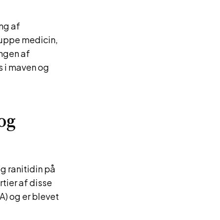
ng af
ruppe medicin,
ingen af
s i maven og
og
g ranitidin på
rtier af disse
) og er blevet