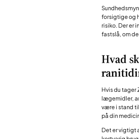
Sundhedsmyndi
forsigtige og 
risiko. Der er
fastslå, om de
Hvad sk
ranitid
Hvis du tager 
lægemidler, an
være i stand t
på din medicin
Det er vigtigt
kortvarig brug