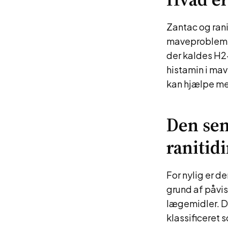
Zantac og rani
maveproblemer
der kaldes H2-
histamin i ma
kan hjælpe me
Den sen
ranitid
For nylig er d
grund af påvisn
lægemidler. D
klassificeret