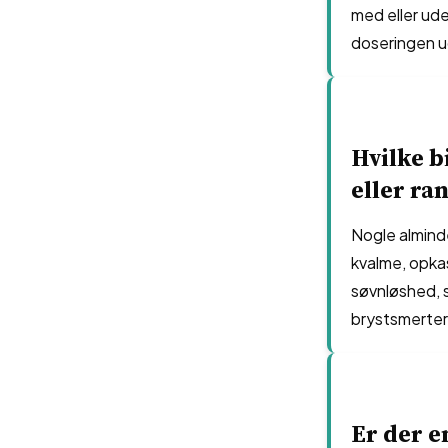
med eller ude
doseringen u
Hvilke b
eller ra
Nogle alminde
kvalme, opka
søvnløshed, s
brystsmerter 
Er der e