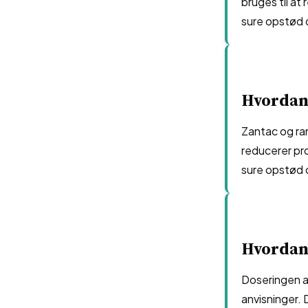
bruges til a
sure opstød o
Hvordan 
Zantac og ran
reducerer pr
sure opstød o
Hvordan 
Doseringen af
anvisninger. 