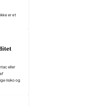
ikke er et
ditet
tac eller
af
ge risiko og