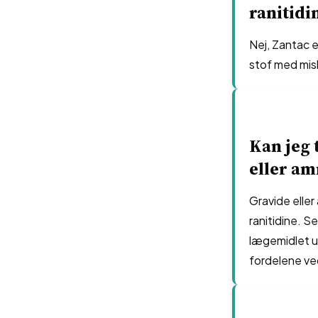
ranitidi
Nej, Zantac e
stof med mis
Kan jeg 
eller am
Gravide eller
ranitidine. 
lægemidlet u
fordelene ve