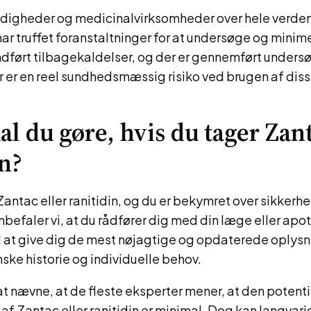
gheder og medicinalvirksomheder over hele verden
har truffet foranstaltninger for at undersøge og mini
 indført tilbagekaldelser, og der er gennemført undersø
r er en reel sundhedsmæssig risiko ved brugen af ​​dis
al du gøre, hvis du tager Zant
in?
Zantac eller ranitidin, og du er bekymret over sikkerh
befaler vi, at du rådfører dig med din læge eller apot
il at give dig de mest nøjagtige og opdaterede oplys
ske historie og individuelle behov.
 at nævne, at de fleste eksperter mener, at den potenti
 af Zantac eller ranitidin er minimal. Dog kan langvari