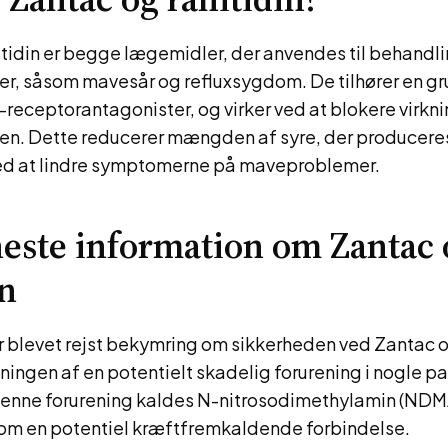
tidin er begge lægemidler, der anvendes til behandli
, såsom mavesår og refluxsygdom. De tilhører en g
receptorantagonister, og virker ved at blokere virkn
ven. Dette reducerer mængden af syre, der producere
d at lindre symptomerne på maveproblemer.
este information om Zantac 
in
er blevet rejst bekymring om sikkerheden ved Zantac o
ingen af ​​en potentielt skadelig forurening i nogle pa
enne forurening kaldes N-nitrosodimethylamin (NDMA
 som en potentiel kræftfremkaldende forbindelse.