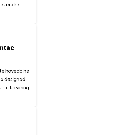
kke ændre
antac
tte hovedpine,
me døsighed,
som forvirring,