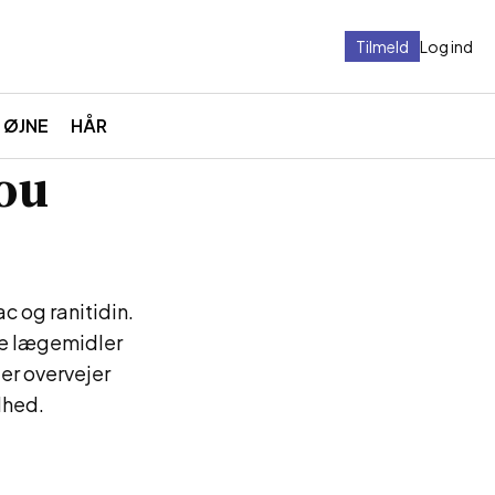
Tilmeld
Log ind
ØJNE
HÅR
ou
c og ranitidin.
sse lægemidler
er overvejer
dhed.