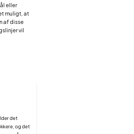
ål eller
 muligt, at
af ​​disse
linjer vil
lder det
lokkere, og det