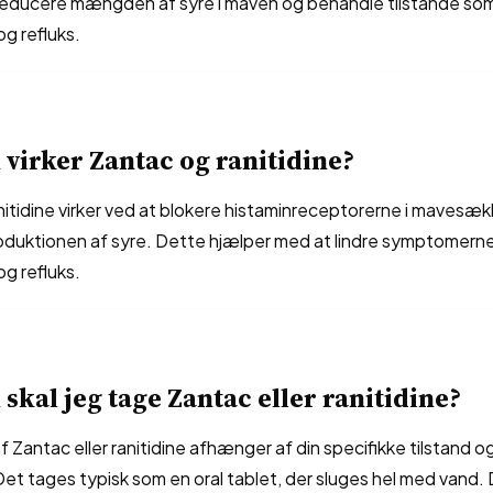
t reducere mængden af syre i maven og behandle tilstande so
g refluks.
virker Zantac og ranitidine?
itidine virker ved at blokere histaminreceptorerne i mavesækk
oduktionen af syre. Dette hjælper med at lindre symptomern
g refluks.
skal jeg tage Zantac eller ranitidine?
 Zantac eller ranitidine afhænger af din specifikke tilstand 
Det tages typisk som en oral tablet, der sluges hel med vand.