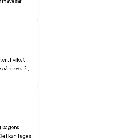
m mavesår,
en, hvilket
e på mavesår,
og lægens
 Det kan tages