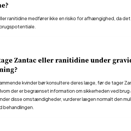
ne?
ller ranitidine medfører ikke en risiko for afhængighed, da det 
brugspotentiale.
tage Zantac eller ranitidine under gravi
ning?
 ammende kvinder bør konsultere deres læge, før de tager Zan
Selvom der er begrænset information om sikkerheden ved brug 
nder disse omstændigheder, vurderer lægen normalt den muli
d behandlingen.