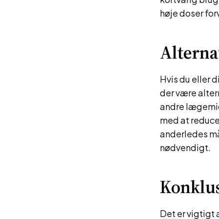
høje doser for
Alterna
Hvis du eller 
der være alte
andre lægemi
med at reduce
anderledes måd
nødvendigt.
Konklu
Det er vigtig