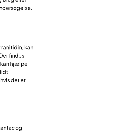
 undersøgelse.
ranitidin, kan
Der findes
 kan hjælpe
lidt
hvis det er
Zantac og