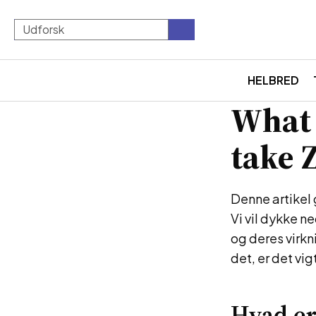
HELBRED
What 
take 
Denne artikel 
Vi vil dykke n
og deres virkn
det, er det vi
Hvad er