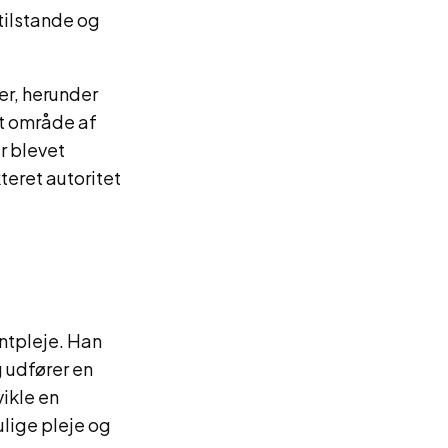
tilstande og
ter, herunder
kt område af
r blevet
teret autoritet
entpleje. Han
 udfører en
ikle en
lige pleje og