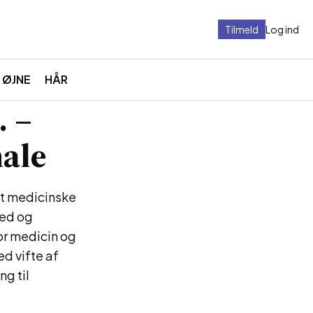
Tilmeld
Log ind
ØJNE
HÅR
. –
ale
et medicinske
hed og
or medicin og
ed vifte af
ng til