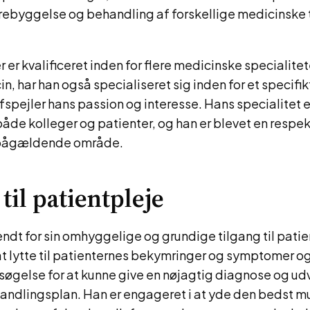
orebyggelse og behandling af forskellige medicinske 
r er kvalificeret inden for flere medicinske specialite
n, har han også specialiseret sig inden for et specifi
fspejler hans passion og interesse. Hans specialitet e
åde kolleger og patienter, og han er blevet en respek
t pågældende område.
til patientpleje
kendt for sin omhyggelige og grundige tilgang til pati
at lytte til patienternes bekymringer og symptomer og
øgelse for at kunne give en nøjagtig diagnose og udv
ndlingsplan. Han er engageret i at yde den bedst mu