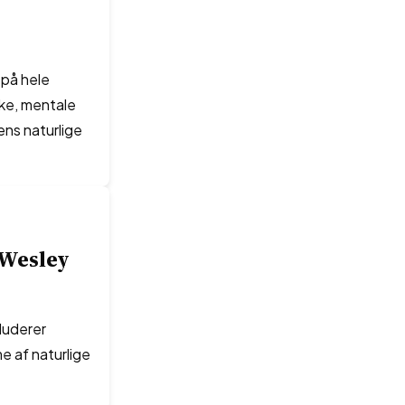
 på hele
ke, mentale
ns naturlige
 Wesley
luderer
e af naturlige