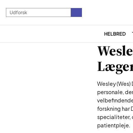
HELBRED
Wesle
Læger
Wesley (Wes) 
personale, der
velbefindende
forskning har 
specialiteter,
patientpleje.