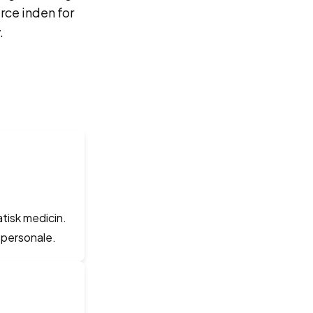
urce inden for
.
atisk medicin.
 personale.