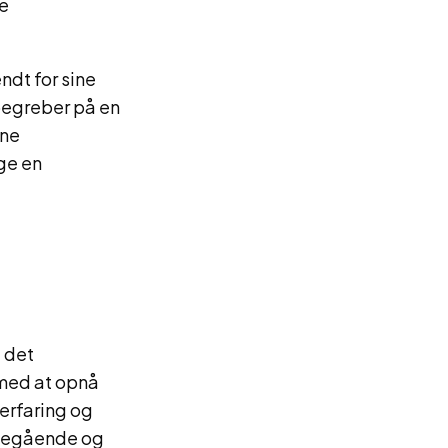
le
ndt for sine
begreber på en
rne
ge en
 det
 med at opnå
erfaring og
bdegående og