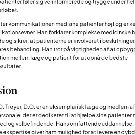
 patienter føler sig velinformerede og trygge under he
rløbet.
ter kommunikationen med sine patienter højt og er ke
ationsevner. Han forklarer komplekse medicinske 
e og sikrer, at patienterne er involveret i beslutninge
res behandling. Han tror på vigtigheden af at opbyg
lation mellem læge og patient for at opnå de bedste
sultater.
sion
D. Troyer, D.O. er en eksemplarisk læge og medlem af
sonale, der er dedikeret til at hjælpe sine patienter
ed og velbefindende. Hans omfattende uddannelse, 
e ekspertise giver ham mulighed for at levere en dy