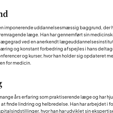
nd
r en imponerende uddannelsesmæssig baggrund, der h
en fremragende læge. Han har gennemført sin medicins
 lægegrad ved en anerkendt lægeuddannelsesinstitut
 læring og konstant forbedring afspejles i hans deltag
nferencer og kurser, hvor han holder sig opdateret m
en for medicin.
g
 mange års erfaring som praktiserende læge og har hjul
at finde lindring og helbredelse. Han har arbejdet i f
pitalsindstillinger, hvor han har udviklet sin ekspertis