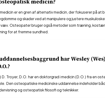
osteopatisk medicin?
edicin er en gren af ​​alternativ medicin, der fokuserer på at
gdomme og skader ved at manipulere og justere muskuloske
g væv. Osteopater bruger også metoder som træning, kostæ
ivning for at fremme sundhed.
 uddannelsesbaggrund har Wesley (Wes)
.O.?
D. Troyer, D.O. har en doktorgrad i medicin (D.O.) fra en ost
ole. Den osteopatiske medicinske uddannelse indeholder både
ervisning og osteopatisk filosofi og teknikker.