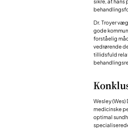
sikre, at hans
behandlingsfo
Dr. Troyer væg
gode kommunik
forståelig måd
vedrørende de
tillidsfuld re
behandlingsre
Konklu
Wesley (Wes) 
medicinske per
optimal sundh
specialisered