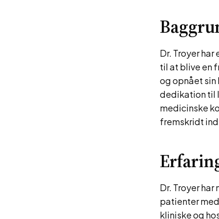
Baggru
Dr. Troyer ha
til at blive 
og opnået sin
dedikation til
medicinske ko
fremskridt ind
Erfarin
Dr. Troyer har
patienter med 
kliniske og hos