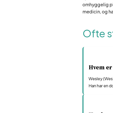
omhyggelig ple
medicin, og ha
Ofte s
Hvem er 
Wesley (Wes) 
Han har en d