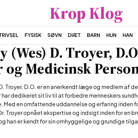
Krop Klog
TRIVSEL
FYSISK
SØVN
DIÆT
BARN
HUN
HAN
y (Wes) D. Troyer, D.O
 og Medicinsk Person
D. Troyer, D.O. er en anerkendt læge og medlem af d
 har dedikeret sit liv til at forbedre menneskers sund
. Med en omfattende uddannelse og erfaring inden f
Dr. Troyer opnået ekspertise og indsigt inden for en br
 og han er kendt for sin omhyggelige og grundige tilga