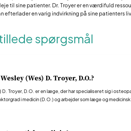
je til sine patienter. Dr. Troyer er en værdifuld resso
n efterlader en varig indvirkning på sine patienters liv
tillede spørgsmål
Wesley (Wes) D. Troyer, D.O.?
D. Troyer, D.O. er en læge, der har specialiseret sig i osteop
oktorgrad i medicin (D.O.) og arbejder som læge og medicinsk