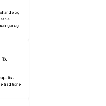
 behandle og
letale
ndringer og
 D.
eopatisk
 traditionel