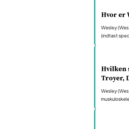
Hvor er 
Wesley (Wes)
(indtast speci
Hvilken 
Troyer, D
Wesley (Wes) 
muskuloskelet