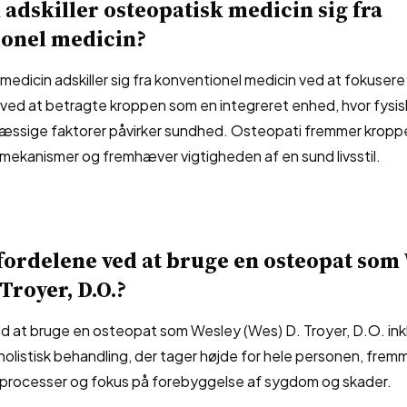
adskiller osteopatisk medicin sig fra
ionel medicin?
edicin adskiller sig fra konventionel medicin ved at fokusere
ved at betragte kroppen som en integreret enhed, hvor fysis
æssige faktorer påvirker sundhed. Osteopati fremmer kroppe
ekanismer og fremhæver vigtigheden af ​​en sund livsstil.
fordelene ved at bruge en osteopat som
Troyer, D.O.?
d at bruge en osteopat som Wesley (Wes) D. Troyer, D.O. ink
 holistisk behandling, der tager højde for hele personen, fremm
processer og fokus på forebyggelse af sygdom og skader.