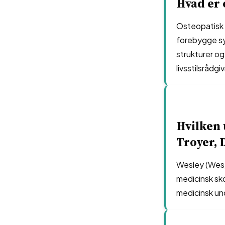
Hvad er 
Osteopatisk m
forebygge sy
strukturer o
livsstilsrådg
Hvilken
Troyer, D
Wesley (Wes) 
medicinsk sk
medicinsk und