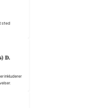
t sted
) D.
er inkluderer
velser.