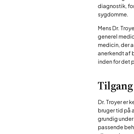
diagnostik, f
sygdomme.
Mens Dr. Troye
generel medici
medicin, der a
anerkendt af b
inden for de
Tilgang 
Dr. Troyer er 
bruger tid på 
grundig unders
passende beha