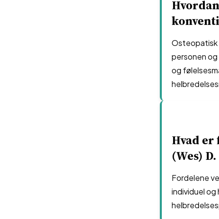
Hvordan 
konvent
Osteopatisk m
personen og 
og følelsesm
helbredelsesm
Hvad er 
(Wes) D. 
Fordelene ve
individuel og
helbredelses