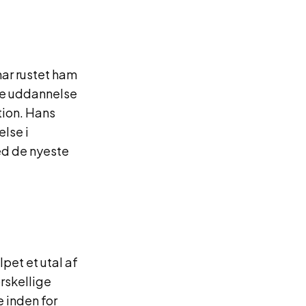
ar rustet ham
ke uddannelse
ion. Hans
else i
ed de nyeste
pet et utal af
orskellige
e inden for