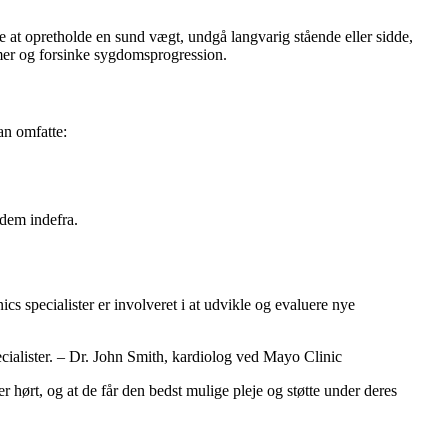
te at opretholde en sund vægt, undgå langvarig stående eller sidde,
omer og forsinke sygdomsprogression.
an omfatte:
 dem indefra.
cs specialister er involveret i at udvikle og evaluere nye
cialister. – Dr. John Smith, kardiolog ved Mayo Clinic
r hørt, og at de får den bedst mulige pleje og støtte under deres