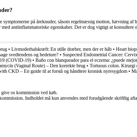
uder?
dre symptomerne på åreknuder, såsom regelmæssig motion, hævning af b
er med antiinflammatoriske egenskaber. Det er dog vigtigt at konsultere 
brug
•
Livmoderhalskræft: En stille dræber, men der er håb
•
Heart biop
sage svedtendens og hedeture?
•
Suspected Endometrial Cancer: Cervix 
2019 (COVID-19)
•
Baño con blanqueador para el eczema: ¿puede mejor
amycin (Vaginal Route) – Den korrekte brug
•
Tortuous colon. Kirurgi e
ith CKD – En guide til at forstå og håndtere kronisk nyresygdom
•
Ma
n give os kommission ved køb.
få kommission. Indholdet må kun anvendes med forudgående skriftlig afta