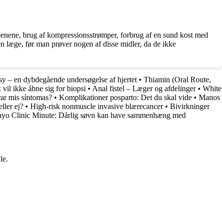
enene, brug af kompressionsstrømper, forbrug af en sund kost med
en læge, før man prøver nogen af disse midler, da de ikke
sy – en dybdegående undersøgelse af hjertet
•
Thiamin (Oral Route,
vil ikke åbne sig for biopsi
•
Anal fistel – Læger og afdelinger
•
White
ar mis síntomas?
•
Komplikationer posparto: Det du skal vide
•
Manos
ller ej?
•
High-risk nonmuscle invasive blærecancer
•
Bivirkninger
yo Clinic Minute: Dårlig søvn kan have sammenhæng med
le.