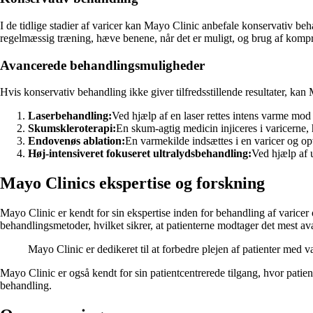
I de tidlige stadier af varicer kan Mayo Clinic anbefale konservativ beh
regelmæssig træning, hæve benene, når det er muligt, og brug af kompre
Avancerede behandlingsmuligheder
Hvis konservativ behandling ikke giver tilfredsstillende resultater, k
Laserbehandling:
Ved hjælp af en laser rettes intens varme mod v
Skumskleroterapi:
En skum-agtig medicin injiceres i varicerne, 
Endovenøs ablation:
En varmekilde indsættes i en varicer og opv
Høj-intensiveret fokuseret ultralydsbehandling:
Ved hjælp af 
Mayo Clinics ekspertise og forskning
Mayo Clinic er kendt for sin ekspertise inden for behandling af varicer 
behandlingsmetoder, hvilket sikrer, at patienterne modtager det mest av
Mayo Clinic er dedikeret til at forbedre plejen af patienter me
Mayo Clinic er også kendt for sin patientcentrerede tilgang, hvor patient
behandling.