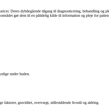
varicer. Deres dybdegående tilgang til diagnosticering, behandling og p
rådet gør dem til en pålidelig kilde til information og pleje for patien
synlige under huden.
faktorer, graviditet, overvægt, stillesiddende livsstil og aldring.