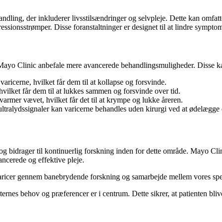
andling, der inkluderer livsstilsændringer og selvpleje. Dette kan omfat
ssionsstrømper. Disse foranstaltninger er designet til at lindre sympt
an Mayo Clinic anbefale mere avancerede behandlingsmuligheder. Disse k
aricerne, hvilket får dem til at kollapse og forsvinde.
hvilket får dem til at lukkes sammen og forsvinde over tid.
armer vævet, hvilket får det til at krympe og lukke åreren.
ultralydssignaler kan varicerne behandles uden kirurgi ved at ødelægge
og bidrager til kontinuerlig forskning inden for dette område. Mayo Clini
ancerede og effektive pleje.
d varicer gennem banebrydende forskning og samarbejde mellem vores spe
ernes behov og præferencer er i centrum. Dette sikrer, at patienten blive