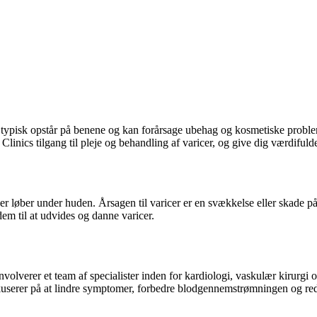
typisk opstår på benene og kan forårsage ubehag og kosmetiske probleme
Clinics tilgang til pleje og behandling af varicer, og give dig værdifulde
er løber under huden. Årsagen til varicer er en svækkelse eller skade p
dem til at udvides og danne varicer.
involverer et team af specialister inden for kardiologi, vaskulær kirurgi
okuserer på at lindre symptomer, forbedre blodgennemstrømningen og red