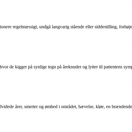
nere regelmæssigt, undgå langvarig stående eller siddestilling, forh
or de kigger på synlige tegn på åreknuder og lytter til patientens sym
 udvidede årer, smerter og ømhed i området, hævelse, kløe, en brænde