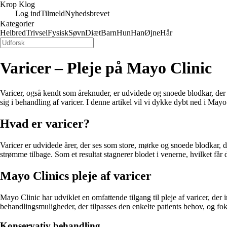
Krop Klog
Log ind
Tilmeld
Nyhedsbrevet
Kategorier
Helbred
Trivsel
Fysisk
Søvn
Diæt
Barn
Hun
Han
Øjne
Hår
Varicer – Pleje på Mayo Clinic
Varicer, også kendt som åreknuder, er udvidede og snoede blodkar, der 
sig i behandling af varicer. I denne artikel vil vi dykke dybt ned i Mayo 
Hvad er varicer?
Varicer er udvidede årer, der ses som store, mørke og snoede blodkar, d
strømme tilbage. Som et resultat stagnerer blodet i venerne, hvilket får 
Mayo Clinics pleje af varicer
Mayo Clinic har udviklet en omfattende tilgang til pleje af varicer, der 
behandlingsmuligheder, der tilpasses den enkelte patients behov, og f
Konservativ behandling