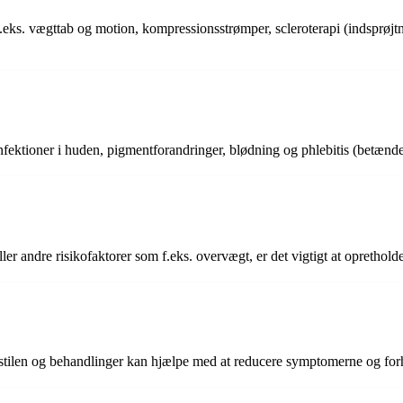
.eks. vægttab og motion, kompressionsstrømper, scleroterapi (indsprøjtn
ektioner i huden, pigmentforandringer, blødning og phlebitis (betændel
er andre risikofaktorer som f.eks. overvægt, er det vigtigt at opretholde
sstilen og behandlinger kan hjælpe med at reducere symptomerne og for