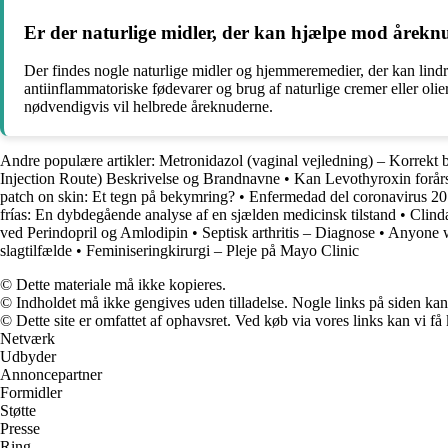
Er der naturlige midler, der kan hjælpe mod årekn
Der findes nogle naturlige midler og hjemmeremedier, der kan lin
antiinflammatoriske fødevarer og brug af naturlige cremer eller oli
nødvendigvis vil helbrede åreknuderne.
Andre populære artikler:
Metronidazol (vaginal vejledning) – Korrekt 
Injection Route) Beskrivelse og Brandnavne
•
Kan Levothyroxin forår
patch on skin: Et tegn på bekymring?
•
Enfermedad del coronavirus 
frías: En dybdegående analyse af en sjælden medicinsk tilstand
•
Clind
ved Perindopril og Amlodipin
•
Septisk arthritis – Diagnose
•
Anyone w
slagtilfælde
•
Feminiseringkirurgi – Pleje på Mayo Clinic
© Dette materiale må ikke kopieres.
© Indholdet må ikke gengives uden tilladelse. Nogle links på siden ka
© Dette site er omfattet af ophavsret. Ved køb via vores links kan vi 
Netværk
Udbyder
Annoncepartner
Formidler
Støtte
Presse
Ring