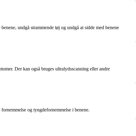
øje benene, undgå strammende tøj og undgå at sidde med benene
ptomer. Der kan også bruges ultralydsscanning eller andre
nde fornemmelse og tyngdefornemmelse i benene.