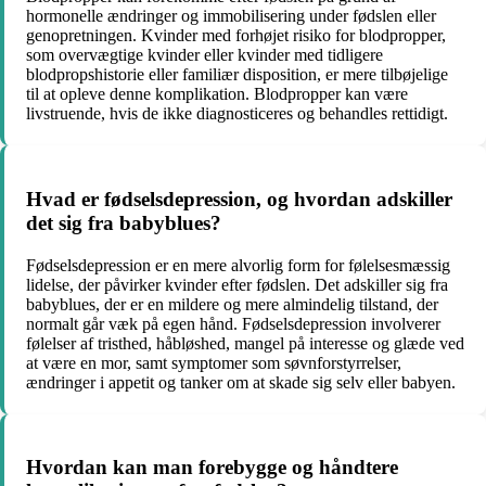
hormonelle ændringer og immobilisering under fødslen eller
genopretningen. Kvinder med forhøjet risiko for blodpropper,
som overvægtige kvinder eller kvinder med tidligere
blodpropshistorie eller familiær disposition, er mere tilbøjelige
til at opleve denne komplikation. Blodpropper kan være
livstruende, hvis de ikke diagnosticeres og behandles rettidigt.
Hvad er fødselsdepression, og hvordan adskiller
det sig fra babyblues?
Fødselsdepression er en mere alvorlig form for følelsesmæssig
lidelse, der påvirker kvinder efter fødslen. Det adskiller sig fra
babyblues, der er en mildere og mere almindelig tilstand, der
normalt går væk på egen hånd. Fødselsdepression involverer
følelser af tristhed, håbløshed, mangel på interesse og glæde ved
at være en mor, samt symptomer som søvnforstyrrelser,
ændringer i appetit og tanker om at skade sig selv eller babyen.
Hvordan kan man forebygge og håndtere