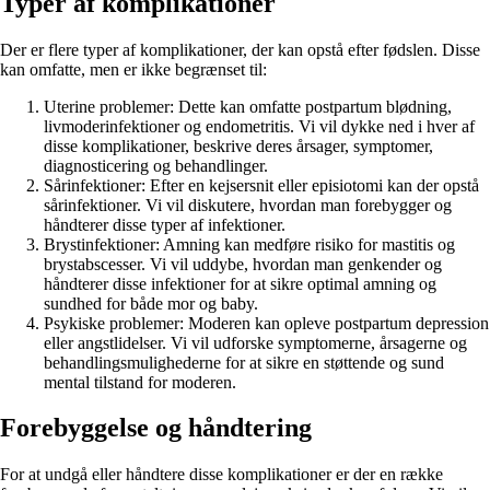
Typer af komplikationer
Der er flere typer af komplikationer, der kan opstå efter fødslen. Disse
kan omfatte, men er ikke begrænset til:
Uterine problemer: Dette kan omfatte postpartum blødning,
livmoderinfektioner og endometritis. Vi vil dykke ned i hver af
disse komplikationer, beskrive deres årsager, symptomer,
diagnosticering og behandlinger.
Sårinfektioner: Efter en kejsersnit eller episiotomi kan der opstå
sårinfektioner. Vi vil diskutere, hvordan man forebygger og
håndterer disse typer af infektioner.
Brystinfektioner: Amning kan medføre risiko for mastitis og
brystabscesser. Vi vil uddybe, hvordan man genkender og
håndterer disse infektioner for at sikre optimal amning og
sundhed for både mor og baby.
Psykiske problemer: Moderen kan opleve postpartum depression
eller angstlidelser. Vi vil udforske symptomerne, årsagerne og
behandlingsmulighederne for at sikre en støttende og sund
mental tilstand for moderen.
Forebyggelse og håndtering
For at undgå eller håndtere disse komplikationer er der en række