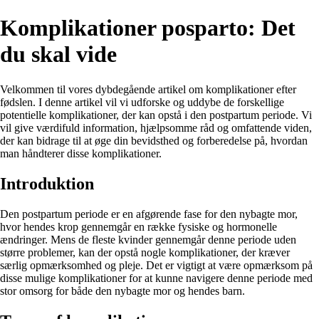
Komplikationer posparto: Det
du skal vide
Velkommen til vores dybdegående artikel om komplikationer efter
fødslen. I denne artikel vil vi udforske og uddybe de forskellige
potentielle komplikationer, der kan opstå i den postpartum periode. Vi
vil give værdifuld information, hjælpsomme råd og omfattende viden,
der kan bidrage til at øge din bevidsthed og forberedelse på, hvordan
man håndterer disse komplikationer.
Introduktion
Den postpartum periode er en afgørende fase for den nybagte mor,
hvor hendes krop gennemgår en række fysiske og hormonelle
ændringer. Mens de fleste kvinder gennemgår denne periode uden
større problemer, kan der opstå nogle komplikationer, der kræver
særlig opmærksomhed og pleje. Det er vigtigt at være opmærksom på
disse mulige komplikationer for at kunne navigere denne periode med
stor omsorg for både den nybagte mor og hendes barn.