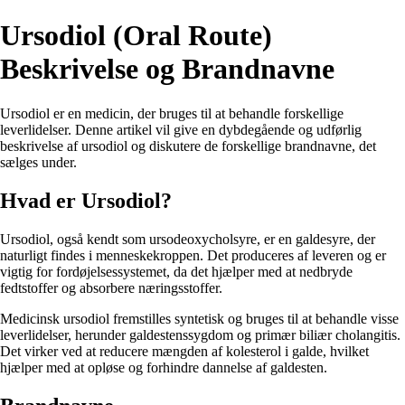
Ursodiol (Oral Route)
Beskrivelse og Brandnavne
Ursodiol er en medicin, der bruges til at behandle forskellige
leverlidelser. Denne artikel vil give en dybdegående og udførlig
beskrivelse af ursodiol og diskutere de forskellige brandnavne, det
sælges under.
Hvad er Ursodiol?
Ursodiol, også kendt som ursodeoxycholsyre, er en galdesyre, der
naturligt findes i menneskekroppen. Det produceres af leveren og er
vigtig for fordøjelsessystemet, da det hjælper med at nedbryde
fedtstoffer og absorbere næringsstoffer.
Medicinsk ursodiol fremstilles syntetisk og bruges til at behandle visse
leverlidelser, herunder galdestenssygdom og primær biliær cholangitis.
Det virker ved at reducere mængden af kolesterol i galde, hvilket
hjælper med at opløse og forhindre dannelse af galdesten.