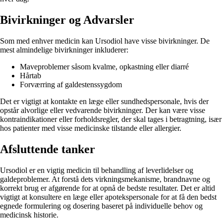
Bivirkninger og Advarsler
Som med enhver medicin kan Ursodiol have visse bivirkninger. De
mest almindelige bivirkninger inkluderer:
Maveproblemer såsom kvalme, opkastning eller diarré
Hårtab
Forværring af galdestenssygdom
Det er vigtigt at kontakte en læge eller sundhedspersonale, hvis der
opstår alvorlige eller vedvarende bivirkninger. Der kan være visse
kontraindikationer eller forholdsregler, der skal tages i betragtning, især
hos patienter med visse medicinske tilstande eller allergier.
Afsluttende tanker
Ursodiol er en vigtig medicin til behandling af leverlidelser og
galdeproblemer. At forstå dets virkningsmekanisme, brandnavne og
korrekt brug er afgørende for at opnå de bedste resultater. Det er altid
vigtigt at konsultere en læge eller apotekspersonale for at få den bedst
egnede formulering og dosering baseret på individuelle behov og
medicinsk historie.