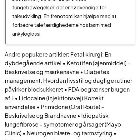
tungebevægelser, der er nødvendige for
taleudvikling. En frenotomi kan hjælpe med at
forbedre talefærdighederne hos børn med
ankyloglossi.
Andre populære artikler:
Fetal kirurgi: En
dybdegående artikel
•
Ketotifen (øjenmiddel) –
Beskrivelse og mærkenavne
•
Diabetes
management: Hvordan livsstil og daglige rutiner
påvirker blodsukkeret
•
FDA begrænser brugen
af J
•
Lidocaine (injektionsvej) Korrekt
anvendelse
•
Primidone (Oral Route) –
Beskrivelse og Brandnavne
•
Idiopatisk
lungefibrose – symptomer og årsager (Mayo
Clinic)
•
Neurogen blære- og tarmstyring
•