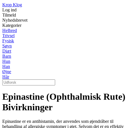
Krop Klog
Log ind
Tilmeld
Nyhedsbrevet
Kategorier
Helbred
Trivsel
Fysisk
Søvn
Diæt
Barn
Hun
Han
Øjne
Hår
Epinastine (Ophthalmisk Rute)
Bivirkninger
Epinastine er en antihistamin, der anvendes som øjendråber til
behandling af allergiske symptomer i øjet. Selvom det er en effektiv