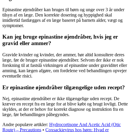
Epinastine øjendråber kan bruges til børn og unge over 3 år under
tilsyn af en læge. Den korrekte dosering og hyppighed skal
imidlertid fastlægges af en læge baseret på barnets alder, vægt og
symptomer.
Kan jeg bruge epinastine øjendråber, hvis jeg er
gravid eller ammer?
Gravide kvinder og kvinder, der ammer, bør altid konsultere deres
læge, før de bruger epinastine øjendråber. Selvom der ikke er nok
forskning til at fastslå virkningen af ​​epinastine under graviditet eller
amning, kan lægen afgøre, om fordelene ved behandlingen opvejer
eventuelle risici.
Er epinastine øjendråber tilgængelige uden recept?
Nej, epinastine øjendråber er ikke tilgængelige uden recept. De
kræver en recept fra en læge for at blive købt og brugt lovligt. Dette
skyldes, at der er behov for korrekt diagnose og instruktion fra en
læge, før behandlingen påbegyndes.
Andre populære artikler:
Hydrocortisone And Acetic Acid (Otic
Route) – Precautions
•
Coxsackievirus hos børn: Hvad er