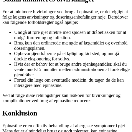
For at minimere bivirkninger ved brug af epinastine, er det vigtigt at
følge lægens anvisninger og doseringsanbefalinger nøje. Derudover
kan følgende forholdsregler også hjælpe:
Undgå at røre øjet direkte med spidsen af ​​dråbeflasken for at
undgå forurening og infektion.
Brug kun den ordinerede mængde af lægemidlet og overhold
doseringsplanen.
Opbevar øjendråberne på et køligt og tørt sted, og undgå
direkte eksponering for sollys.
Hvis der er behov for at bruge andre øjenlægemidler, skal du
vente mindst 5 minutter mellem administrationen af ​​forskellige
øjendråber.
Fortæl din læge om eventuelle medicin, du tager, da de kan
interagere med epinastine.
Ved at følge disse retningslinjer kan risikoen for bivirkninger og
komplikationer ved brug af epinastine reduceres.
Konklusion
Epinastine er en effektiv behandling af allergiske symptomer i øjet.
Mens det er almindeligt brugt og godt tolereret, kan epinastine