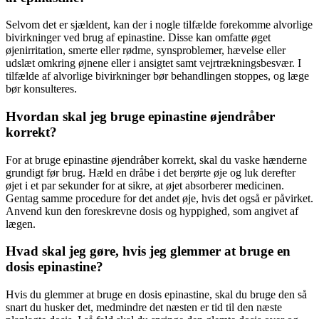
Selvom det er sjældent, kan der i nogle tilfælde forekomme alvorlige
bivirkninger ved brug af epinastine. Disse kan omfatte øget
øjenirritation, smerte eller rødme, synsproblemer, hævelse eller
udslæt omkring øjnene eller i ansigtet samt vejrtrækningsbesvær. I
tilfælde af alvorlige bivirkninger bør behandlingen stoppes, og læge
bør konsulteres.
Hvordan skal jeg bruge epinastine øjendråber
korrekt?
For at bruge epinastine øjendråber korrekt, skal du vaske hænderne
grundigt før brug. Hæld en dråbe i det berørte øje og luk derefter
øjet i et par sekunder for at sikre, at øjet absorberer medicinen.
Gentag samme procedure for det andet øje, hvis det også er påvirket.
Anvend kun den foreskrevne dosis og hyppighed, som angivet af
lægen.
Hvad skal jeg gøre, hvis jeg glemmer at bruge en
dosis epinastine?
Hvis du glemmer at bruge en dosis epinastine, skal du bruge den så
snart du husker det, medmindre det næsten er tid til den næste