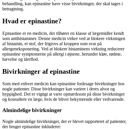
behandling, kan epinastine have visse bivirkninger, der skal tages i
betragtning.
Hvad er epinastine?
Epinastine er en medicin, der tilhører en klasse af lægemidler kendt
som antihistaminer. Denne medicin virker ved at blokere virkningen
af histamin, et stof, der frigives af kroppen som svar på
allergeneksponering. Ved at blokere histaminens virkning reducerer
epinastine symptomerne på allergi i øjnene, herunder kløe, rødme,
hævelse og tåreflod.
Bivirkninger af epinastine
Som med enhver medicin kan epinastine forårsage bivirkninger hos
nogle patienter. Disse bivirkninger kan variere i deres alvor og
hyppighed. Det er vigtigt at være opmærksom på disse bivirkninger
og konsultere en læge, hvis de bliver bekymrende eller vedvarende.
Almindelige bivirkninger
Nogle almindelige bivirkninger, der er blevet rapporteret af patienter,
der bruger epinastine inkluderer: