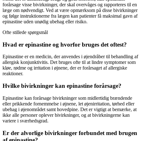
forårsage visse bivirkninger, der skal overvåges og rapporteres til en
læge om nødvendigt. Ved at være opmærksom på disse bivirkninger
og følge instruktionerne fra lægen kan patienter få maksimal gavn af
epinastine uden unødig ubehag eller risiko.
Ofte stillede spørgsmål
Hvad er epinastine og hvorfor bruges det oftest?
Epinastine er en medicin, der anvendes i øjendråber til behandling af
allergisk konjunktivitis. Det bruges ofte til at lindre symptomer som
kløe, rødme og irritation i øjnene, der er forårsaget af allergiske
reaktioner.
Hvilke bivirkninger kan epinastine forårsage?
Epinastine kan forårsage bivirkninger som midlertidig brændende
eller prikkende fornemmelse i øjnene, let øjenirritation, tørhed eller
ubehag i øjenområdet samt hovedpine. Det er vigtigt at bemærke, at
ikke alle personer oplever bivirkninger, og at bivirkningerne kan
variere i sværhedsgrad.
Er der alvorlige bivirkninger forbundet med brugen
af epinastine?