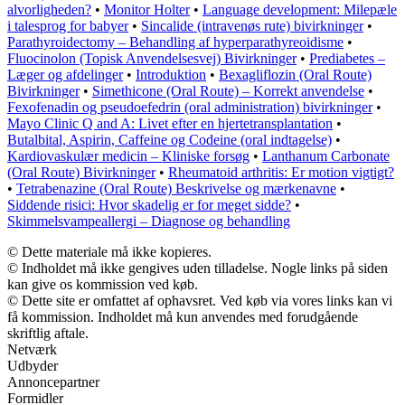
alvorligheden?
•
Monitor Holter
•
Language development: Milepæle
i talesprog for babyer
•
Sincalide (intravenøs rute) bivirkninger
•
Parathyroidectomy – Behandling af hyperparathyreoidisme
•
Fluocinolon (Topisk Anvendelsesvej) Bivirkninger
•
Prediabetes –
Læger og afdelinger
•
Introduktion
•
Bexagliflozin (Oral Route)
Bivirkninger
•
Simethicone (Oral Route) – Korrekt anvendelse
•
Fexofenadin og pseudoefedrin (oral administration) bivirkninger
•
Mayo Clinic Q and A: Livet efter en hjertetransplantation
•
Butalbital, Aspirin, Caffeine og Codeine (oral indtagelse)
•
Kardiovaskulær medicin – Kliniske forsøg
•
Lanthanum Carbonate
(Oral Route) Bivirkninger
•
Rheumatoid arthritis: Er motion vigtigt?
•
Tetrabenazine (Oral Route) Beskrivelse og mærkenavne
•
Siddende risici: Hvor skadelig er for meget sidde?
•
Skimmelsvampeallergi – Diagnose og behandling
© Dette materiale må ikke kopieres.
© Indholdet må ikke gengives uden tilladelse. Nogle links på siden
kan give os kommission ved køb.
© Dette site er omfattet af ophavsret. Ved køb via vores links kan vi
få kommission. Indholdet må kun anvendes med forudgående
skriftlig aftale.
Netværk
Udbyder
Annoncepartner
Formidler