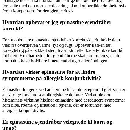
planlagte dosis. I så fald skal du springe den glemte dosis over og
fortsætte med den normale doseringsplan. Du bør ikke dobbeltdosis
for at kompensere for den glemte dosis.
Hvordan opbevarer jeg epinastine øjendråber
korrekt?
For at opbevare epinastine øjendråber korrekt skal du holde dem
væk fra overdreven varme, lys og fugt. Opbevar flasken tæt
forseglet og på et sikkert sted, hvor børn eller kæledyr ikke kan få
fat i den. Holdbarheden for øjendråberne skal kontrolleres, da de
normalt ikke er holdbare i mere end 4 uger efter åbningen.
Hvordan virker epinastine for at lindre
symptomerne på allergisk konjunktivitis?
Epinastine fungerer ved at hæmme histaminreceptorer i øjet, som er
ansvarlige for at udløse allergiske reaktioner. Ved at blokere
histaminets virkning hjælper epinastine med at reducere symptomer
som kløe, rødme og irritation i øjnene, der er forbundet med
allergisk konjunktivitis.
Er epinastine øjendråber velegnede til børn og
unge?