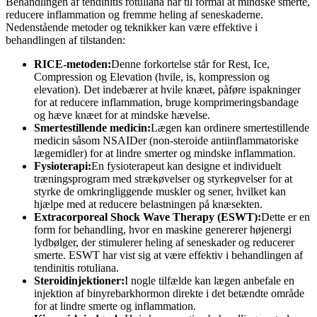
Behandlingen af tendinitis rotuliana har til formål at mindske smerte,
reducere inflammation og fremme heling af seneskaderne.
Nedenstående metoder og teknikker kan være effektive i
behandlingen af tilstanden:
RICE-metoden:
Denne forkortelse står for Rest, Ice,
Compression og Elevation (hvile, is, kompression og
elevation). Det indebærer at hvile knæet, påføre ispakninger
for at reducere inflammation, bruge komprimeringsbandage
og hæve knæet for at mindske hævelse.
Smertestillende medicin:
Lægen kan ordinere smertestillende
medicin såsom NSAIDer (non-steroide antiinflammatoriske
lægemidler) for at lindre smerter og mindske inflammation.
Fysioterapi:
En fysioterapeut kan designe et individuelt
træningsprogram med strækøvelser og styrkeøvelser for at
styrke de omkringliggende muskler og sener, hvilket kan
hjælpe med at reducere belastningen på knæsekten.
Extracorporeal Shock Wave Therapy (ESWT):
Dette er en
form for behandling, hvor en maskine genererer højenergi
lydbølger, der stimulerer heling af seneskader og reducerer
smerte. ESWT har vist sig at være effektiv i behandlingen af
tendinitis rotuliana.
Steroidinjektioner:
I nogle tilfælde kan lægen anbefale en
injektion af binyrebarkhormon direkte i det betændte område
for at lindre smerte og inflammation.