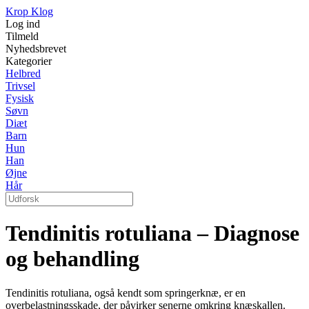
Krop Klog
Log ind
Tilmeld
Nyhedsbrevet
Kategorier
Helbred
Trivsel
Fysisk
Søvn
Diæt
Barn
Hun
Han
Øjne
Hår
Tendinitis rotuliana – Diagnose
og behandling
Tendinitis rotuliana, også kendt som springerknæ, er en
overbelastningsskade, der påvirker senerne omkring knæskallen.