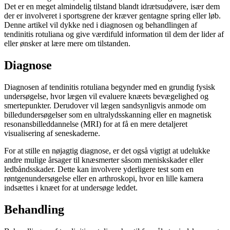
Det er en meget almindelig tilstand blandt idrætsudøvere, især dem
der er involveret i sportsgrene der kræver gentagne spring eller løb.
Denne artikel vil dykke ned i diagnosen og behandlingen af
tendinitis rotuliana og give værdifuld information til dem der lider af
eller ønsker at lære mere om tilstanden.
Diagnose
Diagnosen af tendinitis rotuliana begynder med en grundig fysisk
undersøgelse, hvor lægen vil evaluere knæets bevægelighed og
smertepunkter. Derudover vil lægen sandsynligvis anmode om
billedundersøgelser som en ultralydsskanning eller en magnetisk
resonansbilleddannelse (MRI) for at få en mere detaljeret
visualisering af seneskaderne.
For at stille en nøjagtig diagnose, er det også vigtigt at udelukke
andre mulige årsager til knæsmerter såsom meniskskader eller
ledbåndsskader. Dette kan involvere yderligere test som en
røntgenundersøgelse eller en arthroskopi, hvor en lille kamera
indsættes i knæet for at undersøge leddet.
Behandling