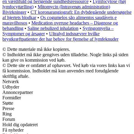
en værdifuld og berigende sundhedsressource
•
Lymfocytose (høj
lymfocyttælling)
•
Mitomycin (Intravenøs administration)
Bivirkninger
•
CT koronarangiografi: En dybdegående undersøgelse
af hjertets blodkar
•
Os cogumelos são alimentos saudáveis e
maravilhosos
•
Medication overuse headaches – Diagnose og
behandling
•
Saline nebulized inhalation
•
Syringomyelia –
Symptomer og årsager
•
Ultralyd indsnævrer hvilke
brystkræftpatienter der har behov for fjernelse af lymfeknuder
© Dette materiale må ikke kopieres.
© Indholdet må ikke gengives uden tilladelse. Nogle links på siden
kan give os kommission ved køb.
© Dette site er omfattet af ophavsret. Ved køb via vores links kan vi
få kommission. Indholdet må kun anvendes med forudgående
skriftlig aftale.
Netværk
Udbyder
Annoncepartner
Formidler
Støtte
Presse
Ring
Forum
Hold dig opdateret
Få nyheder