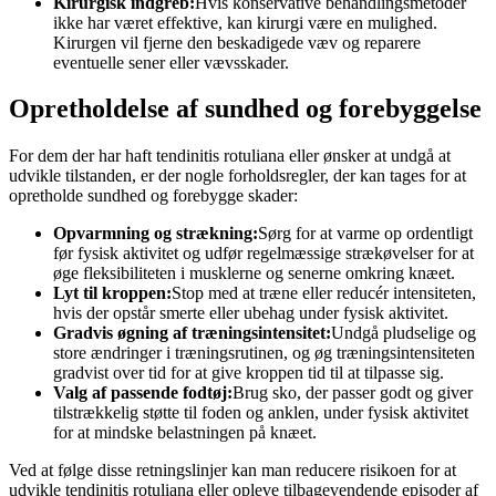
Kirurgisk indgreb:
Hvis konservative behandlingsmetoder
ikke har været effektive, kan kirurgi være en mulighed.
Kirurgen vil fjerne den beskadigede væv og reparere
eventuelle sener eller vævsskader.
Opretholdelse af sundhed og forebyggelse
For dem der har haft tendinitis rotuliana eller ønsker at undgå at
udvikle tilstanden, er der nogle forholdsregler, der kan tages for at
opretholde sundhed og forebygge skader:
Opvarmning og strækning:
Sørg for at varme op ordentligt
før fysisk aktivitet og udfør regelmæssige strækøvelser for at
øge fleksibiliteten i musklerne og senerne omkring knæet.
Lyt til kroppen:
Stop med at træne eller reducér intensiteten,
hvis der opstår smerte eller ubehag under fysisk aktivitet.
Gradvis øgning af træningsintensitet:
Undgå pludselige og
store ændringer i træningsrutinen, og øg træningsintensiteten
gradvist over tid for at give kroppen tid til at tilpasse sig.
Valg af passende fodtøj:
Brug sko, der passer godt og giver
tilstrækkelig støtte til foden og anklen, under fysisk aktivitet
for at mindske belastningen på knæet.
Ved at følge disse retningslinjer kan man reducere risikoen for at
udvikle tendinitis rotuliana eller opleve tilbagevendende episoder af