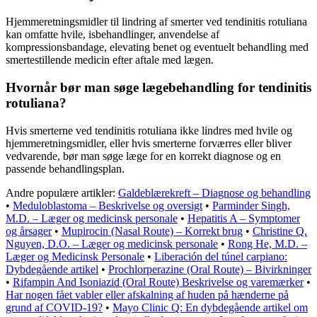
Hjemmeretningsmidler til lindring af smerter ved tendinitis rotuliana
kan omfatte hvile, isbehandlinger, anvendelse af
kompressionsbandage, elevating benet og eventuelt behandling med
smertestillende medicin efter aftale med lægen.
Hvornår bør man søge lægebehandling for tendinitis
rotuliana?
Hvis smerterne ved tendinitis rotuliana ikke lindres med hvile og
hjemmeretningsmidler, eller hvis smerterne forværres eller bliver
vedvarende, bør man søge læge for en korrekt diagnose og en
passende behandlingsplan.
Andre populære artikler:
Galdeblærekreft – Diagnose og behandling
•
Meduloblastoma – Beskrivelse og oversigt
•
Parminder Singh,
M.D. – Læger og medicinsk personale
•
Hepatitis A – Symptomer
og årsager
•
Mupirocin (Nasal Route) – Korrekt brug
•
Christine Q.
Nguyen, D.O. – Læger og medicinsk personale
•
Rong He, M.D. –
Læger og Medicinsk Personale
•
Liberación del túnel carpiano:
Dybdegående artikel
•
Prochlorperazine (Oral Route) – Bivirkninger
•
Rifampin And Isoniazid (Oral Route) Beskrivelse og varemærker
•
Har nogen fået vabler eller afskalning af huden på hænderne på
grund af COVID-19?
•
Mayo Clinic Q: En dybdegående artikel om