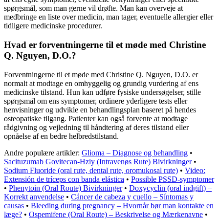
spørgsmål, som man gerne vil drøfte. Man kan overveje at
medbringe en liste over medicin, man tager, eventuelle allergier eller
tidligere medicinske procedurer.
Hvad er forventningerne til et møde med Christine
Q. Nguyen, D.O.?
Forventningerne til et møde med Christine Q. Nguyen, D.O. er
normalt at modtage en omhyggelig og grundig vurdering af ens
medicinske tilstand. Hun kan udføre fysiske undersøgelser, stille
spørgsmål om ens symptomer, ordinere yderligere tests eller
henvisninger og udvikle en behandlingsplan baseret på hendes
osteopatiske tilgang. Patienter kan også forvente at modtage
rådgivning og vejledning til håndtering af deres tilstand eller
opnåelse af en bedre helbredstilstand.
Andre populære artikler:
Glioma – Diagnose og behandling
•
Sacituzumab Govitecan-Hziy (Intravenøs Rute) Bivirkninger
•
Sodium Fluoride (oral rute, dental rute, oromukosal rute)
•
Video:
Extensión de tríceps con banda elástica
•
Possible PSSD-symptomer
•
Phenytoin (Oral Route) Bivirkninger
•
Doxycyclin (oral indgift) –
Korrekt anvendelse
•
Cáncer de cabeza y cuello – Síntomas y
causas
•
Bleeding during pregnancy – Hvornår bør man kontakte en
læge?
•
Ospemifene (Oral Route) – Beskrivelse og Mærkenavne
•