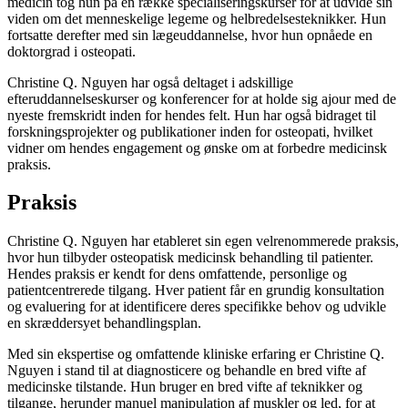
medicin tog hun på en række specialiseringskurser for at udvide sin
viden om det menneskelige legeme og helbredelsesteknikker. Hun
fortsatte derefter med sin lægeuddannelse, hvor hun opnåede en
doktorgrad i osteopati.
Christine Q. Nguyen har også deltaget i adskillige
efteruddannelseskurser og konferencer for at holde sig ajour med de
nyeste fremskridt inden for hendes felt. Hun har også bidraget til
forskningsprojekter og publikationer inden for osteopati, hvilket
vidner om hendes engagement og ønske om at forbedre medicinsk
praksis.
Praksis
Christine Q. Nguyen har etableret sin egen velrenommerede praksis,
hvor hun tilbyder osteopatisk medicinsk behandling til patienter.
Hendes praksis er kendt for dens omfattende, personlige og
patientcentrerede tilgang. Hver patient får en grundig konsultation
og evaluering for at identificere deres specifikke behov og udvikle
en skræddersyet behandlingsplan.
Med sin ekspertise og omfattende kliniske erfaring er Christine Q.
Nguyen i stand til at diagnosticere og behandle en bred vifte af
medicinske tilstande. Hun bruger en bred vifte af teknikker og
tilgange, herunder manuel manipulation af muskler og led, for at