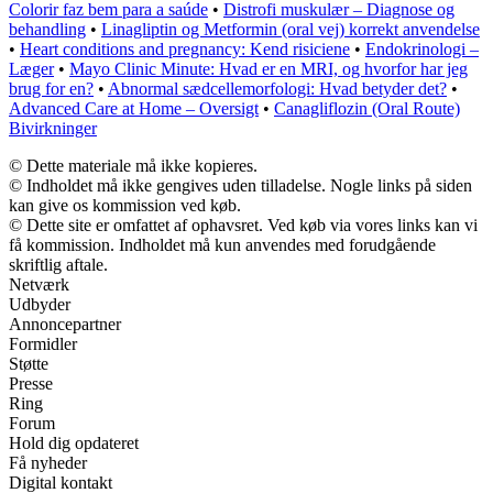
Colorir faz bem para a saúde
•
Distrofi muskulær – Diagnose og
behandling
•
Linagliptin og Metformin (oral vej) korrekt anvendelse
•
Heart conditions and pregnancy: Kend risiciene
•
Endokrinologi –
Læger
•
Mayo Clinic Minute: Hvad er en MRI, og hvorfor har jeg
brug for en?
•
Abnormal sædcellemorfologi: Hvad betyder det?
•
Advanced Care at Home – Oversigt
•
Canagliflozin (Oral Route)
Bivirkninger
© Dette materiale må ikke kopieres.
© Indholdet må ikke gengives uden tilladelse. Nogle links på siden
kan give os kommission ved køb.
© Dette site er omfattet af ophavsret. Ved køb via vores links kan vi
få kommission. Indholdet må kun anvendes med forudgående
skriftlig aftale.
Netværk
Udbyder
Annoncepartner
Formidler
Støtte
Presse
Ring
Forum
Hold dig opdateret
Få nyheder
Digital kontakt