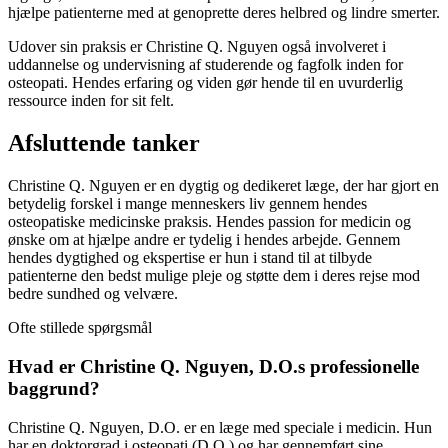
hjælpe patienterne med at genoprette deres helbred og lindre smerter.
Udover sin praksis er Christine Q. Nguyen også involveret i
uddannelse og undervisning af studerende og fagfolk inden for
osteopati. Hendes erfaring og viden gør hende til en uvurderlig
ressource inden for sit felt.
Afsluttende tanker
Christine Q. Nguyen er en dygtig og dedikeret læge, der har gjort en
betydelig forskel i mange menneskers liv gennem hendes
osteopatiske medicinske praksis. Hendes passion for medicin og
ønske om at hjælpe andre er tydelig i hendes arbejde. Gennem
hendes dygtighed og ekspertise er hun i stand til at tilbyde
patienterne den bedst mulige pleje og støtte dem i deres rejse mod
bedre sundhed og velvære.
Ofte stillede spørgsmål
Hvad er Christine Q. Nguyen, D.O.s professionelle
baggrund?
Christine Q. Nguyen, D.O. er en læge med speciale i medicin. Hun
har en doktorgrad i osteopati (D.O.) og har gennemført sine