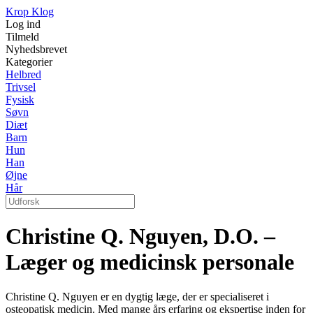
Krop Klog
Log ind
Tilmeld
Nyhedsbrevet
Kategorier
Helbred
Trivsel
Fysisk
Søvn
Diæt
Barn
Hun
Han
Øjne
Hår
Christine Q. Nguyen, D.O. –
Læger og medicinsk personale
Christine Q. Nguyen er en dygtig læge, der er specialiseret i
osteopatisk medicin. Med mange års erfaring og ekspertise inden for