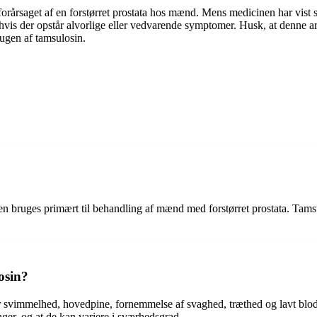
årsaget af en forstørret prostata hos mænd. Mens medicinen har vist sig
is der opstår alvorlige eller vedvarende symptomer. Husk, at denne artik
rugen af tamsulosin.
en bruges primært til behandling af mænd med forstørret prostata. Tamsu
osin?
er svimmelhed, hovedpine, fornemmelse af svaghed, træthed og lavt bl
inger, og at de kan variere i sværhedsgrad.