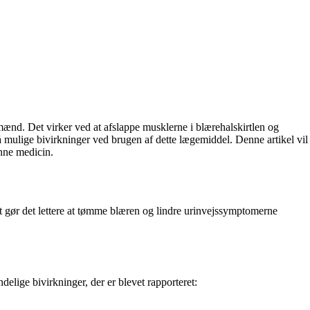
mænd. Det virker ved at afslappe musklerne i blærehalskirtlen og
å mulige bivirkninger ved brugen af dette lægemiddel. Denne artikel vil
enne medicin.
et gør det lettere at tømme blæren og lindre urinvejssymptomerne
elige bivirkninger, der er blevet rapporteret: