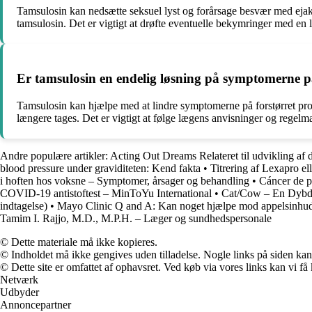
Tamsulosin kan nedsætte seksuel lyst og forårsage besvær med ejak
tamsulosin. Det er vigtigt at drøfte eventuelle bekymringer med en
Er tamsulosin en endelig løsning på symptomerne på
Tamsulosin kan hjælpe med at lindre symptomerne på forstørret pro
længere tages. Det er vigtigt at følge lægens anvisninger og regelmæ
Andre populære artikler:
Acting Out Dreams Relateret til udvikling a
blood pressure under graviditeten: Kend fakta
•
Titrering af Lexapro el
i hoften hos voksne – Symptomer, årsager og behandling
•
Cáncer de p
COVID-19 antistoftest – MinToYu International
•
Cat/Cow – En Dybdeg
indtagelse)
•
Mayo Clinic Q and A: Kan noget hjælpe mod appelsinhu
Tamim I. Rajjo, M.D., M.P.H. – Læger og sundhedspersonale
© Dette materiale må ikke kopieres.
© Indholdet må ikke gengives uden tilladelse. Nogle links på siden ka
© Dette site er omfattet af ophavsret. Ved køb via vores links kan vi 
Netværk
Udbyder
Annoncepartner