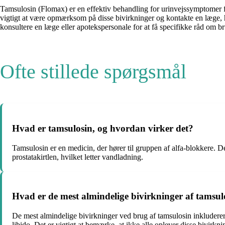
Tamsulosin (Flomax) er en effektiv behandling for urinvejssymptomer for
vigtigt at være opmærksom på disse bivirkninger og kontakte en læge, hv
konsultere en læge eller apotekspersonale for at få specifikke råd om b
Ofte stillede spørgsmål
Hvad er tamsulosin, og hvordan virker det?
Tamsulosin er en medicin, der hører til gruppen af alfa-blokkere. D
prostatakirtlen, hvilket letter vandladning.
Hvad er de mest almindelige bivirkninger af tamsul
De mest almindelige bivirkninger ved brug af tamsulosin inkluder
libido. Det er vigtigt at bemærke, at ikke alle oplever disse bivirkn