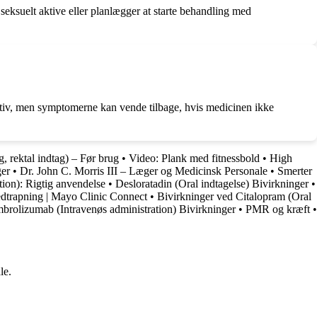
ksuelt aktive eller planlægger at starte behandling med
ktiv, men symptomerne kan vende tilbage, hvis medicinen ikke
ag, rektal indtag) – Før brug
•
Video: Plank med fitnessbold
•
High
ger
•
Dr. John C. Morris III – Læger og Medicinsk Personale
•
Smerter
tion): Rigtig anvendelse
•
Desloratadin (Oral indtagelse) Bivirkninger
•
dtrapning | Mayo Clinic Connect
•
Bivirkninger ved Citalopram (Oral
brolizumab (Intravenøs administration) Bivirkninger
•
PMR og kræft
•
le.