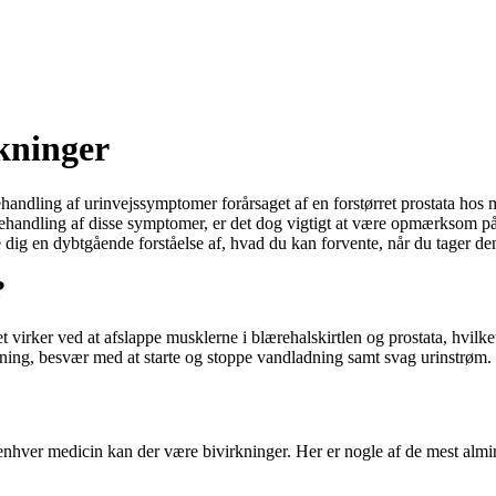
kninger
andling af urinvejssymptomer forårsaget af en forstørret prostata hos 
l behandling af disse symptomer, er det dog vigtigt at være opmærksom p
 dig en dybtgående forståelse af, hvad du kan forvente, når du tager d
?
t virker ved at afslappe musklerne i blærehalskirtlen og prostata, hvilk
dning, besvær med at starte og stoppe vandladning samt svag urinstrøm.
enhver medicin kan der være bivirkninger. Her er nogle af de mest almind