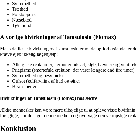
Svimmelhed
Træthed
Forstoppelse
Næseblod
Tør mund
Alvorlige bivirkninger af Tamsulosin (Flomax)
Mens de fleste bivirkninger af tamsulosin er milde og forbigående, er d
kræve øjeblikkelig lægehjælp:
Allergiske reaktioner, herunder udslæt, kløe, hævelse og vejrtr
Priapisme (smertefuld erektion, der varer længere end fire timer)
Svimmelhed og besvimelse
Gulsot (gulfarvning af hud og øjne)
Brystsmerter
Bivirkninger af Tamsulosin (Flomax) hos ældre
Ældre mennesker kan være mere tilbøjelige til at opleve visse bivirknin
forsigtige, når de tager denne medicin og overvåge deres kropslige reak
Konklusion