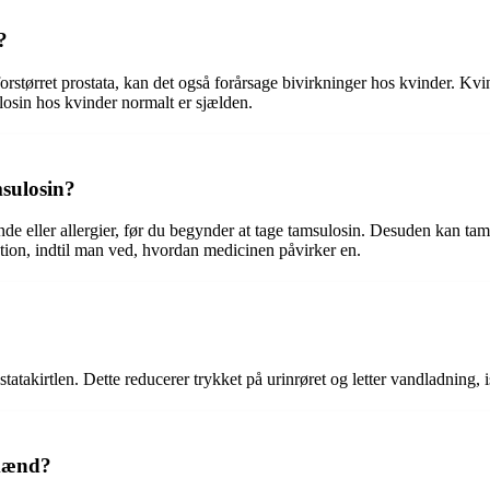
?
tørret prostata, kan det også forårsage bivirkninger hos kvinder. Kvin
losin hos kvinder normalt er sjælden.
msulosin?
nde eller allergier, før du begynder at tage tamsulosin. Desuden kan tam
tion, indtil man ved, hvordan medicinen påvirker en.
tatakirtlen. Dette reducerer trykket på urinrøret og letter vandladning,
 mænd?