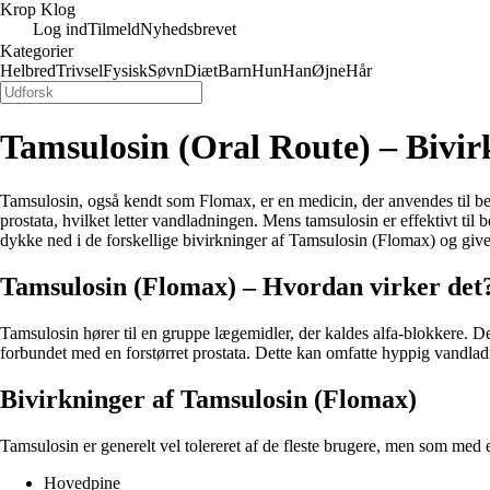
Krop Klog
Log ind
Tilmeld
Nyhedsbrevet
Kategorier
Helbred
Trivsel
Fysisk
Søvn
Diæt
Barn
Hun
Han
Øjne
Hår
Tamsulosin (Oral Route) – Bivir
Tamsulosin, også kendt som Flomax, er en medicin, der anvendes til beh
prostata, hvilket letter vandladningen. Mens tamsulosin er effektivt ti
dykke ned i de forskellige bivirkninger af Tamsulosin (Flomax) og give
Tamsulosin (Flomax) – Hvordan virker det
Tamsulosin hører til en gruppe lægemidler, der kaldes alfa-blokkere. De
forbundet med en forstørret prostata. Dette kan omfatte hyppig vandla
Bivirkninger af Tamsulosin (Flomax)
Tamsulosin er generelt vel tolereret af de fleste brugere, men som med 
Hovedpine