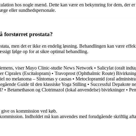
ulation hos nogle mænd. Dette kan være en bekymring for dem, der er se
 læge eller sundhedspersonale.
 forstørret prostata?
stata, men det er ikke en endelig løsning. Behandlingen kan være effe
ssigt følge op for at sikre optimal behandling.
f demens, viser Mayo Clinic-studie News Network
•
Salicylat (oralt indt
ler Cipralex (Escitalopram)
•
Travoprost (Ophthalmic Route) Bivirknin
iel no melanoma – Síntomas y causas
•
Metoclopramid (oral administra
ående Guide til den klassiske Yoga Stilling
•
Successful Depakote ne
d?
•
Betamethason og Clotrimazol (lokal anvendelse) bivirkninger
•
Pem
n give os kommission ved køb.
få kommission. Indholdet må kun anvendes med forudgående skriftlig afta