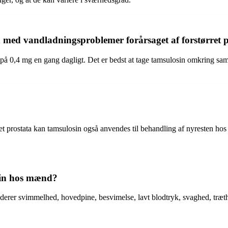
med vandladningsproblemer forårsaget af forstørret p
 på 0,4 mg en gang dagligt. Det er bedst at tage tamsulosin omkring s
 prostata kan tamsulosin også anvendes til behandling af nyresten hos n
osin hos mænd?
derer svimmelhed, hovedpine, besvimelse, lavt blodtryk, svaghed, træth