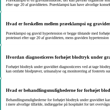
Præeklampsi er en graviditetslidelse, der kan påvirke organerne som
efter uge 20 af graviditeten. Præeklampsi kan have alvorlige kons
Hvad er forskellen mellem præeklampsi og gravide
Præeklampsi og gravid hypertension er begge tilstande med forhøjet 
proteinuri efter uge 20 af graviditeten, mens graviden hypertensio
Hvordan diagnosticeres forhøjet blodtryk under gra
Forhøjet blodtryk under graviditet diagnosticeres ved at tage blodtr
kan omfatte blodprøver, urinanalyse og monitorering af fosterets s
Hvad er behandlingsmulighederne for forhøjet blod
Behandlingsmulighederne for forhøjet blodtryk under graviditet kan
i mere alvorlige tilfælde, indlæggelse på hospitalet for tæt overvå