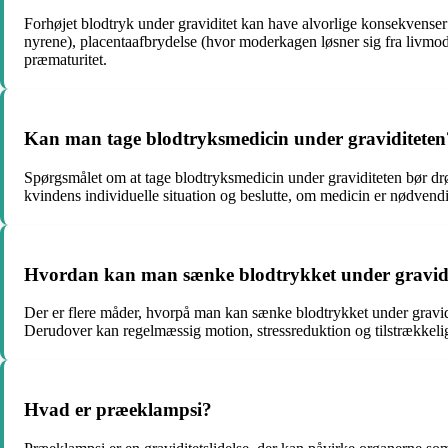
Forhøjet blodtryk under graviditet kan have alvorlige konsekvense
nyrene), placentaafbrydelse (hvor moderkagen løsner sig fra livmode
præmaturitet.
Kan man tage blodtryksmedicin under graviditeten
Spørgsmålet om at tage blodtryksmedicin under graviditeten bør drø
kvindens individuelle situation og beslutte, om medicin er nødvendig
Hvordan kan man sænke blodtrykket under gravid
Der er flere måder, hvorpå man kan sænke blodtrykket under gravidi
Derudover kan regelmæssig motion, stressreduktion og tilstrækkelig 
Hvad er præeklampsi?