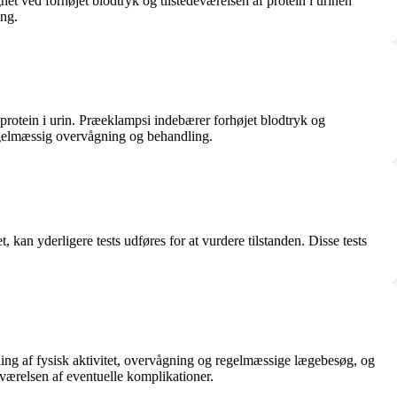
t ved forhøjet blodtryk og tilstedeværelsen af protein i urinen
ing.
 protein i urin. Præeklampsi indebærer forhøjet blodtryk og
regelmæssig overvågning og behandling.
kan yderligere tests udføres for at vurdere tilstanden. Disse tests
ning af fysisk aktivitet, overvågning og regelmæssige lægebesøg, og
eværelsen af eventuelle komplikationer.