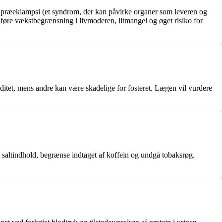
m præeklampsi (et syndrom, der kan påvirke organer som leveren og
edføre vækstbegrænsning i livmoderen, iltmangel og øget risiko for
itet, mens andre kan være skadelige for fosteret. Lægen vil vurdere
 saltindhold, begrænse indtaget af koffein og undgå tobaksrøg.