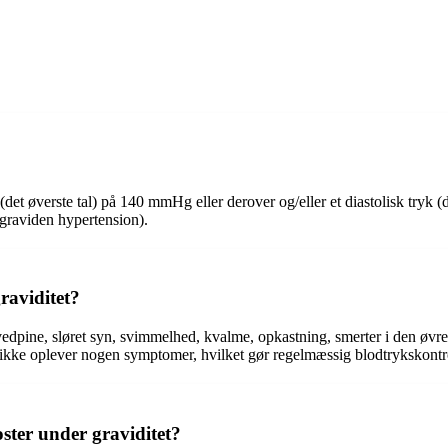
k (det øverste tal) på 140 mmHg eller derover og/eller et diastolisk try
(graviden hypertension).
raviditet?
dpine, sløret syn, svimmelhed, kvalme, opkastning, smerter i den øvre 
ikke oplever nogen symptomer, hvilket gør regelmæssig blodtrykskontro
ster under graviditet?