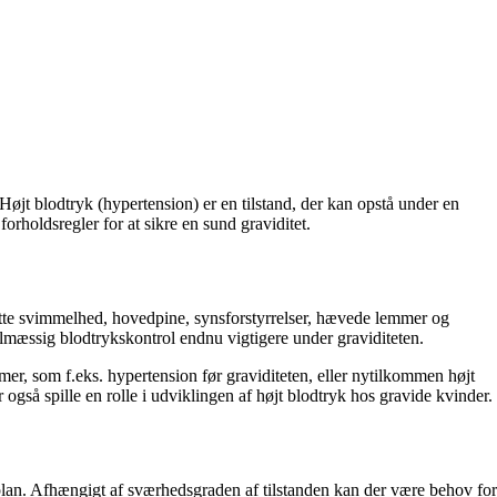
Højt blodtryk (hypertension) er en tilstand, der kan opstå under en
orholdsregler for at sikre en sund graviditet.
atte svimmelhed, hovedpine, synsforstyrrelser, hævede lemmer og
lmæssig blodtrykskontrol endnu vigtigere under graviditeten.
emer, som f.eks. hypertension før graviditeten, eller nytilkommen højt
gså spille en rolle i udviklingen af højt blodtryk hos gravide kvinder.
plan. Afhængigt af sværhedsgraden af tilstanden kan der være behov for