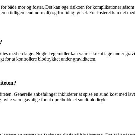
r for både mor og foster. Det kan øge risikoen for komplikationer såso
ren tidligere end normalt) og for tidlig fødsel. For fosteret kan det m
?
ftes med en læge. Nogle lægemidler kan være sikre at tage under gravid
t for at kontrollere blodtrykket under graviditeten.
iteten?
teten. Generelle anbefalinger inkluderer at spise en sund kost med lavt
hvile være gavnlige for at opretholde et sundt blodtryk.