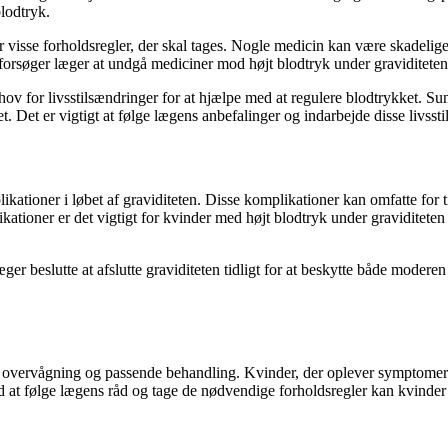
blodtryk.
isse forholdsregler, der skal tages. Nogle medicin kan være skadelige for
lt forsøger læger at undgå mediciner mod højt blodtryk under gravidite
ov for livsstilsændringer for at hjælpe med at regulere blodtrykket. S
et. Det er vigtigt at følge lægens anbefalinger og indarbejde disse livss
likationer i løbet af graviditeten. Disse komplikationer kan omfatte for
ationer er det vigtigt for kvinder med højt blodtryk under graviditeten
læger beslutte at afslutte graviditeten tidligt for at beskytte både moder
øje overvågning og passende behandling. Kvinder, der oplever symptomer 
 at følge lægens råd og tage de nødvendige forholdsregler kan kvinder 