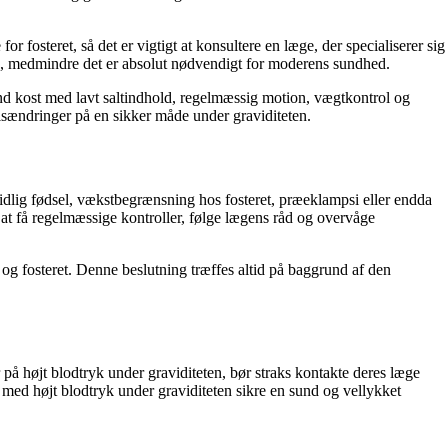
 fosteret, så det er vigtigt at konsultere en læge, der specialiserer sig
ten, medmindre det er absolut nødvendigt for moderens sundhed.
und kost med lavt saltindhold, regelmæssig motion, vægtkontrol og
tilsændringer på en sikker måde under graviditeten.
 tidlig fødsel, vækstbegrænsning hos fosteret, præeklampsi eller endda
 at få regelmæssige kontroller, følge lægens råd og overvåge
en og fosteret. Denne beslutning træffes altid på baggrund af den
på højt blodtryk under graviditeten, bør straks kontakte deres læge
med højt blodtryk under graviditeten sikre en sund og vellykket