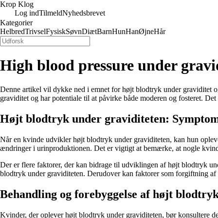
Krop Klog
Log ind
Tilmeld
Nyhedsbrevet
Kategorier
Helbred
Trivsel
Fysisk
Søvn
Diæt
Barn
Hun
Han
Øjne
Hår
High blood pressure under gravi
Denne artikel vil dykke ned i emnet for højt blodtryk under graviditet 
graviditet og har potentiale til at påvirke både moderen og fosteret. De
Højt blodtryk under graviditeten: Symptom
Når en kvinde udvikler højt blodtryk under graviditeten, kan hun ople
ændringer i urinproduktionen. Det er vigtigt at bemærke, at nogle kvi
Der er flere faktorer, der kan bidrage til udviklingen af højt blodtryk 
blodtryk under graviditeten. Derudover kan faktorer som forgiftning af
Behandling og forebyggelse af højt blodtry
Kvinder, der oplever højt blodtryk under graviditeten, bør konsultere 