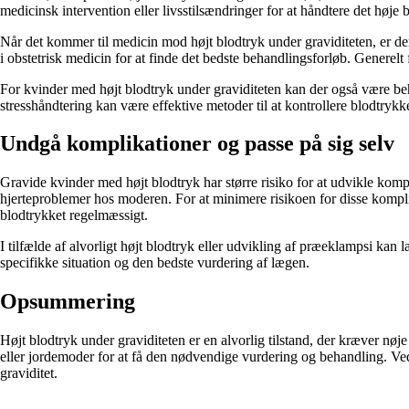
medicinsk intervention eller livsstilsændringer for at håndtere det høje 
Når det kommer til medicin mod højt blodtryk under graviditeten, er der v
i obstetrisk medicin for at finde det bedste behandlingsforløb. Genere
For kvinder med højt blodtryk under graviditeten kan der også være beh
stresshåndtering kan være effektive metoder til at kontrollere blodtrykk
Undgå komplikationer og passe på sig selv
Gravide kvinder med højt blodtryk har større risiko for at udvikle komp
hjerteproblemer hos moderen. For at minimere risikoen for disse komplik
blodtrykket regelmæssigt.
I tilfælde af alvorligt højt blodtryk eller udvikling af præeklampsi kan 
specifikke situation og den bedste vurdering af lægen.
Opsummering
Højt blodtryk under graviditeten er en alvorlig tilstand, der kræver n
eller jordemoder for at få den nødvendige vurdering og behandling. Ved
graviditet.