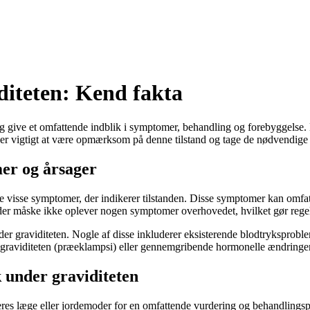
diteten: Kend fakta
og give et omfattende indblik i symptomer, behandling og forebyggelse. 
t er vigtigt at være opmærksom på denne tilstand og tage de nødvendige f
er og årsager
ve visse symptomer, der indikerer tilstanden. Disse symptomer kan omf
nder måske ikke oplever nogen symptomer overhovedet, hvilket gør rege
under graviditeten. Nogle af disse inkluderer eksisterende blodtryksprobl
 graviditeten (præeklampsi) eller gennemgribende hormonelle ændringer o
k under graviditeten
deres læge eller jordemoder for en omfattende vurdering og behandlings