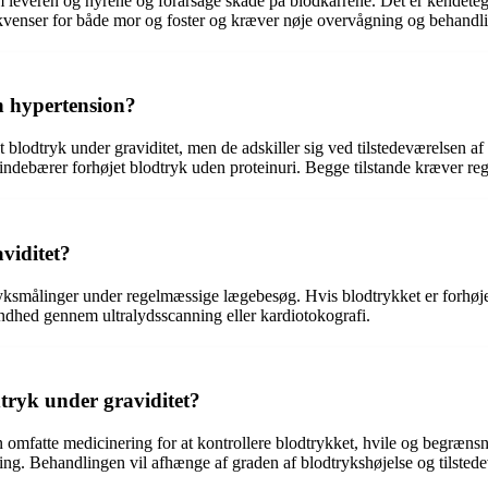
 leveren og nyrene og forårsage skade på blodkarrene. Det er kendetegne
ekvenser for både mor og foster og kræver nøje overvågning og behandl
n hypertension?
blodtryk under graviditet, men de adskiller sig ved tilstedeværelsen af
n indebærer forhøjet blodtryk uden proteinuri. Begge tilstande kræver 
viditet?
yksmålinger under regelmæssige lægebesøg. Hvis blodtrykket er forhøjet, 
undhed gennem ultralydsscanning eller kardiotokografi.
tryk under graviditet?
 omfatte medicinering for at kontrollere blodtrykket, hvile og begræns
gning. Behandlingen vil afhænge af graden af blodtrykshøjelse og tilsted