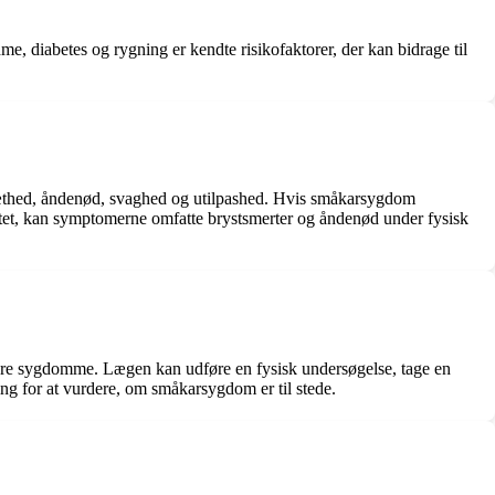
dme, diabetes og rygning er kendte risikofaktorer, der kan bidrage til
ræthed, åndenød, svaghed og utilpashed. Hvis småkarsygdom
tet, kan symptomerne omfatte brystsmerter og åndenød under fysisk
re sygdomme. Lægen kan udføre en fysisk undersøgelse, tage en
ing for at vurdere, om småkarsygdom er til stede.