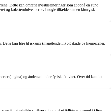
rene. Dette kan omfatte livsstilsændringer som at opnå en sund
ret og kolesterolniveauerne. I nogle tilfælde kan en kirurgisk
Dette kan føre til iskæmi (manglende ilt) og skade på hjerneceller,
ter (angina) og åndenød under fysisk aktivitet. Over tid kan det
oen for at udvikle småkarsygdom på et tidligere tidspunkt i livet.