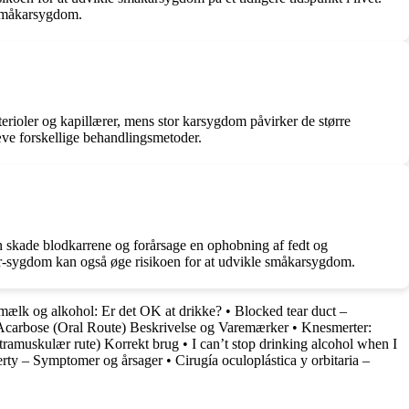
f småkarsygdom.
ioler og kapillærer, mens stor karsygdom påvirker de større
ve forskellige behandlingsmetoder.
an skade blodkarrene og forårsage en ophobning af fedt og
ar-sygdom kan også øge risikoen for at udvikle småkarsygdom.
mælk og alkohol: Er det OK at drikke?
•
Blocked tear duct –
Acarbose (Oral Route) Beskrivelse og Varemærker
•
Knesmerter:
ntramuskulær rute) Korrekt brug
•
I can’t stop drinking alcohol when I
erty – Symptomer og årsager
•
Cirugía oculoplástica y orbitaria –