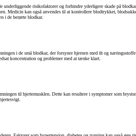
 underliggende risikofaktorer og forhindre yderligere skade på blodkar
orn. Medicin kan også anvendes til at kontrollere blodtrykket, blodsukke
 i de berørte blodkar.
en i de små blodkar, der forsyner hjernen med ilt og næringsstoffer. 
edsat koncentration og problemer med at tænke klart.
ingen til hjertemusklen. Dette kan resultere i symptomer som brystsmer
jertesvigt.
eren. Faktorer som hypertension, diabetes og rygning kan også øge risik