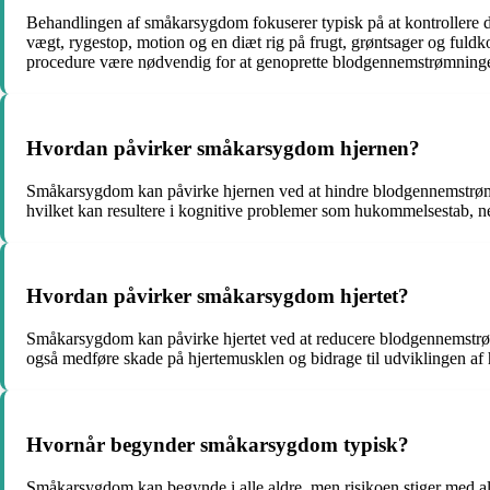
Behandlingen af småkarsygdom fokuserer typisk på at kontrollere de
vægt, rygestop, motion og en diæt rig på frugt, grøntsager og fuldk
procedure være nødvendig for at genoprette blodgennemstrømningen
Hvordan påvirker småkarsygdom hjernen?
Småkarsygdom kan påvirke hjernen ved at hindre blodgennemstrømning
hvilket kan resultere i kognitive problemer som hukommelsestab, n
Hvordan påvirker småkarsygdom hjertet?
Småkarsygdom kan påvirke hjertet ved at reducere blodgennemstrømn
også medføre skade på hjertemusklen og bidrage til udviklingen af h
Hvornår begynder småkarsygdom typisk?
Småkarsygdom kan begynde i alle aldre, men risikoen stiger med ald