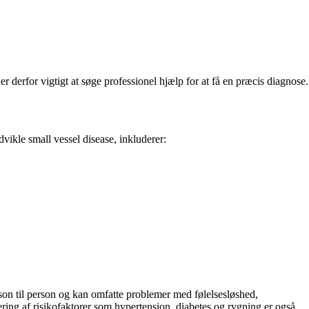
 derfor vigtigt at søge professionel hjælp for at få en præcis diagnose.
vikle small vessel disease, inkluderer:
son til person og kan omfatte problemer med følelsesløshed,
ring af risikofaktorer som hypertension, diabetes og rygning er også