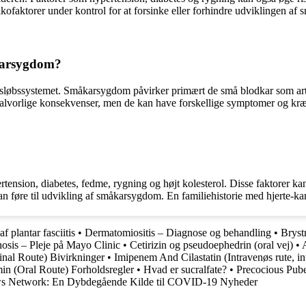
isikofaktorer under kontrol for at forsinke eller forhindre udviklingen a
karsygdom?
sløbssystemet. Småkarsygdom påvirker primært de små blodkar som arter
alvorlige konsekvenser, men de kan have forskellige symptomer og kræ
rtension, diabetes, fedme, rygning og højt kolesterol. Disse faktorer k
n føre til udvikling af småkarsygdom. En familiehistorie med hjerte-k
af plantar fasciitis
•
Dermatomiositis – Diagnose og behandling
•
Bryst
hosis – Pleje på Mayo Clinic
•
Cetirizin og pseudoephedrin (oral vej)
•
inal Route) Bivirkninger
•
Imipenem And Cilastatin (Intravenøs rute, i
in (Oral Route) Forholdsregler
•
Hvad er sucralfate?
•
Precocious Pub
Network: En Dybdegående Kilde til COVID-19 Nyheder