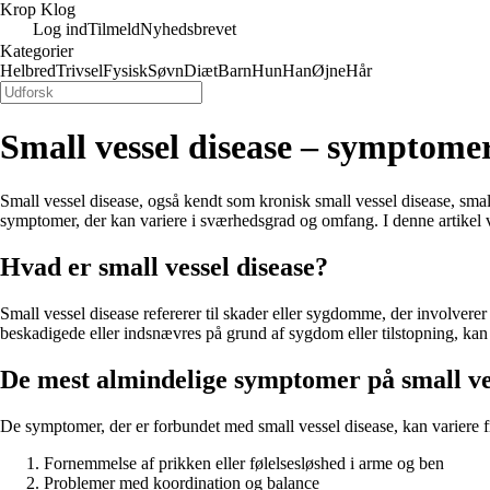
Krop Klog
Log ind
Tilmeld
Nyhedsbrevet
Kategorier
Helbred
Trivsel
Fysisk
Søvn
Diæt
Barn
Hun
Han
Øjne
Hår
Small vessel disease – symptome
Small vessel disease, også kendt som kronisk small vessel disease, small
symptomer, der kan variere i sværhedsgrad og omfang. I denne artikel v
Hvad er small vessel disease?
Small vessel disease refererer til skader eller sygdomme, der involverer d
beskadigede eller indsnævres på grund af sygdom eller tilstopning, kan 
De mest almindelige symptomer på small ves
De symptomer, der er forbundet med small vessel disease, kan variere f
Fornemmelse af prikken eller følelsesløshed i arme og ben
Problemer med koordination og balance