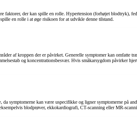
e faktorer, der kan spille en rolle. Hypertension (forhøjet blodtryk), fe
le en rolle i at øge risikoen for at udvikle denne tilstand.
åder af kroppen der er påvirket. Generelle symptomer kan omfatte t
mmelsestab og koncentrationsbesvær. Hvis småkarsygdom påvirker hjer
, da symptomerne kan være uspecifikke og ligner symptomerne på and
som eksempelvis blodprøver, ekkokardiografi, CT-scanning eller MR-scann