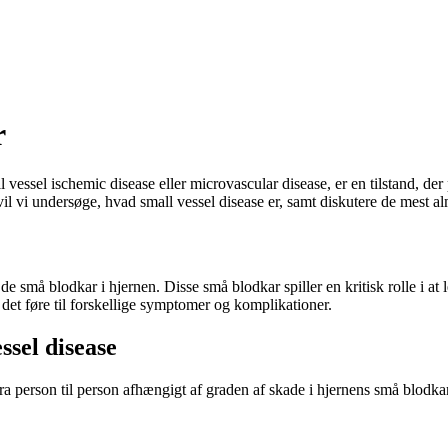
r
 vessel ischemic disease eller microvascular disease, er en tilstand, de
il vi undersøge, hvad small vessel disease er, samt diskutere de mest 
e små blodkar i hjernen. Disse små blodkar spiller en kritisk rolle i at l
det føre til forskellige symptomer og komplikationer.
sel disease
ra person til person afhængigt af graden af skade i hjernens små blodk