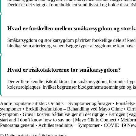
Derfor er det vigtigt at opretholde en sund livsstil og holde disse r
Hvad er forskellen mellem småkarsygdom og stor 
Småkarsygdom og stor karsygdom påvirker forskellige dele af kred
blodkar som arterier og vener. Begge typer af sygdomme kan have 
Hvad er risikofaktorerne for småkarsygdom?
Der er flere kendte risikofaktorer for småkarsygdom, herunder hype
kolesterolplaques, hvilket begrænser blodgennemstrømningen og ka
Andre populære artikler:
Orchitis – Symptomer og årsager
•
Forståelse 
symptomer
•
Erektil dysfunktion – Behandling ved Mayo Clinic
•
Cirr
Symptom
•
Græs i kosten: Sådan vælger du det rigtige
•
Estrogen (Vag
start and I don’t know how to say no. | Mayo Clinic Connect
•
Metform
Panorama general
•
Achilles tendinitis – Symptomer
•
COVID-19 News 
© Dette materiale må ikke kopieres.