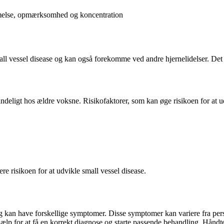
melse, opmærksomhed og koncentration
ll vessel disease og kan også forekomme ved andre hjernelidelser. Det er
ndeligt hos ældre voksne. Risikofaktorer, som kan øge risikoen for at ud
ere risikoen for at udvikle small vessel disease.
 og kan have forskellige symptomer. Disse symptomer kan variere fra per
ælp for at få en korrekt diagnose og starte passende behandling. Håndte