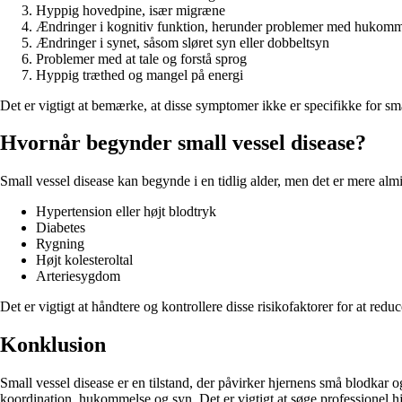
Hyppig hovedpine, især migræne
Ændringer i kognitiv funktion, herunder problemer med hukom
Ændringer i synet, såsom sløret syn eller dobbeltsyn
Problemer med at tale og forstå sprog
Hyppig træthed og mangel på energi
Det er vigtigt at bemærke, at disse symptomer ikke er specifikke for sma
Hvornår begynder small vessel disease?
Small vessel disease kan begynde i en tidlig alder, men det er mere almi
Hypertension eller højt blodtryk
Diabetes
Rygning
Højt kolesteroltal
Arteriesygdom
Det er vigtigt at håndtere og kontrollere disse risikofaktorer for at reduc
Konklusion
Small vessel disease er en tilstand, der påvirker hjernens små blodkar
koordination, hukommelse og syn. Det er vigtigt at søge professionel hj