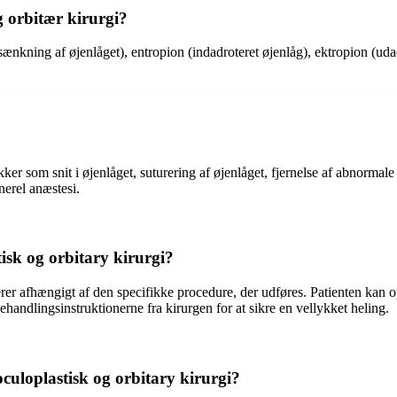
g orbitær kirurgi?
ænkning af øjenlåget), entropion (indadroteret øjenlåg), ektropion (udad
ker som snit i øjenlåget, suturering af øjenlåget, fjernelse af abnormale
nerel anæstesi.
tisk og orbitary kirurgi?
rierer afhængigt af den specifikke procedure, der udføres. Patienten ka
rbehandlingsinstruktionerne fra kirurgen for at sikre en vellykket heling.
oculoplastisk og orbitary kirurgi?