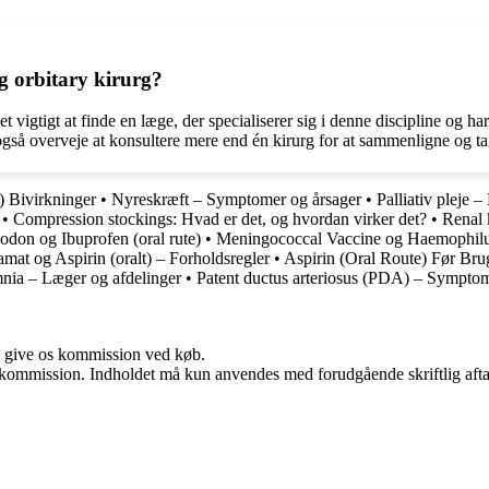
g orbitary kirurg?
t vigtigt at finde en læge, der specialiserer sig i denne discipline og ha
r også overveje at konsultere mere end én kirurg for at sammenligne og t
) Bivirkninger
•
Nyreskræft – Symptomer og årsager
•
Palliativ pleje 
t
•
Compression stockings: Hvad er det, og hvordan virker det?
•
Renal 
odon og Ibuprofen (oral rute)
•
Meningococcal Vaccine og Haemophilus
at og Aspirin (oralt) – Forholdsregler
•
Aspirin (Oral Route) Før Bru
nia – Læger og afdelinger
•
Patent ductus arteriosus (PDA) – Symptom
n give os kommission ved køb.
få kommission. Indholdet må kun anvendes med forudgående skriftlig afta