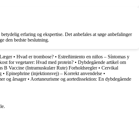
r betydelig erfaring og ekspertise. Det anbefales at søge anbefalinger
age den bedste beslutning.
– Læger
•
Hvad er trombose?
•
Estreñimiento en niños – Síntomas y
kost for vegetarer: Hvad med protein?
•
Dybdegående artikel om
 B Vaccine (Intramuskulær Rute) Forholdsregler
•
Cervikal
g
•
Epinephrine (injektionsvej) – Korrekt anvendelse
•
er og årsager
•
Aortaneurisme og aortedissektion: En dybdegående
le.