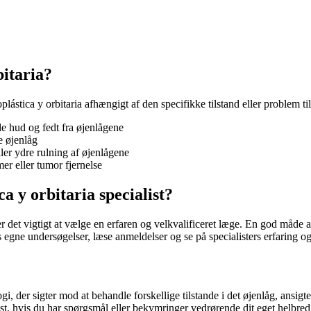
bitaria?
oplástica y orbitaria afhængigt af den specifikke tilstand eller problem 
e hud og fedt fra øjenlågene
e øjenlåg
ller ydre rulning af øjenlågene
er eller tumor fjernelse
 y orbitaria specialist?
er det vigtigt at vælge en erfaren og velkvalificeret læge. En god måde at
gne undersøgelser, læse anmeldelser og se på specialisters erfaring og 
ogi, der sigter mod at behandle forskellige tilstande i det øjenlåg, ans
list, hvis du har spørgsmål eller bekymringer vedrørende dit eget helbre