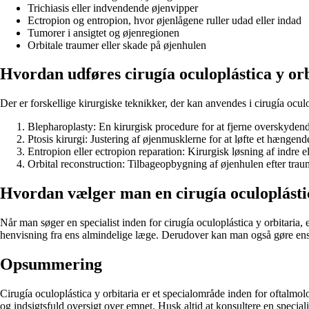
Trichiasis eller indvendende øjenvipper
Ectropion og entropion, hvor øjenlågene ruller udad eller indad
Tumorer i ansigtet og øjenregionen
Orbitale traumer eller skade på øjenhulen
Hvordan udføres cirugía oculoplástica y or
Der er forskellige kirurgiske teknikker, der kan anvendes i cirugía ocul
Blepharoplasty: En kirurgisk procedure for at fjerne overskydend
Ptosis kirurgi: Justering af øjenmusklerne for at løfte et hængend
Entropion eller ectropion reparation: Kirurgisk løsning af indre e
Orbital reconstruction: Tilbageopbygning af øjenhulen efter traum
Hvordan vælger man en cirugía oculoplástica
Når man søger en specialist inden for cirugía oculoplástica y orbitaria, 
henvisning fra ens almindelige læge. Derudover kan man også gøre ens e
Opsummering
Cirugía oculoplástica y orbitaria er et specialområde inden for oftalmol
og indsigtsfuld oversigt over emnet. Husk altid at konsultere en specia