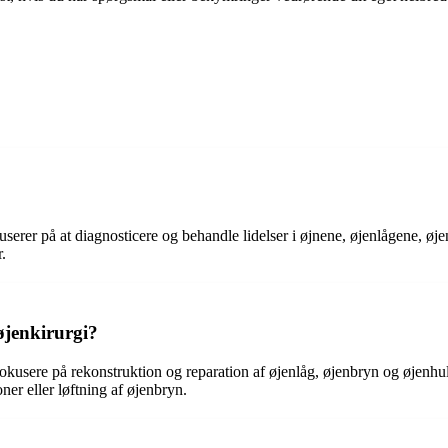
kuserer på at diagnosticere og behandle lidelser i øjnene, øjenlågene, ø
.
 øjenkirurgi?
t fokusere på rekonstruktion og reparation af øjenlåg, øjenbryn og øjenh
er eller løftning af øjenbryn.