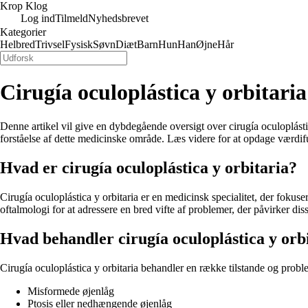
Krop Klog
Log ind
Tilmeld
Nyhedsbrevet
Kategorier
Helbred
Trivsel
Fysisk
Søvn
Diæt
Barn
Hun
Han
Øjne
Hår
Cirugía oculoplástica y orbitar
Denne artikel vil give en dybdegående oversigt over cirugía oculoplástic
forståelse af dette medicinske område. Læs videre for at opdage værdif
Hvad er cirugía oculoplástica y orbitaria?
Cirugía oculoplástica y orbitaria er en medicinsk specialitet, der fokus
oftalmologi for at adressere en bred vifte af problemer, der påvirker dis
Hvad behandler cirugía oculoplástica y orb
Cirugía oculoplástica y orbitaria behandler en række tilstande og probl
Misformede øjenlåg
Ptosis eller nedhængende øjenlåg