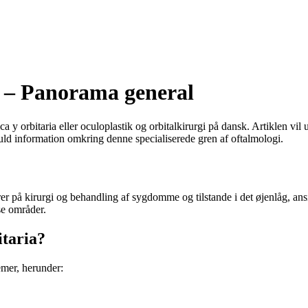
ia – Panorama general
a y orbitaria eller oculoplastik og orbitalkirurgi på dansk. Artiklen vi
uld information omkring denne specialiserede gren af oftalmologi.
erer på kirurgi og behandling af sygdomme og tilstande i det øjenlåg, an
se områder.
itaria?
emer, herunder: