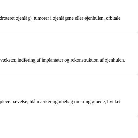
roteret øjenlåg), tumorer i øjenlågene eller øjenhulen, orbitale
 vækster, indføring af implantater og rekonstruktion af øjenhulen.
n opleve hævelse, blå mærker og ubehag omkring øjnene, hvilket