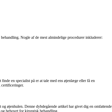
til behandling. Nogle af de mest almindelige procedurer inkluderer:
 finde en specialist på er at tale med ens øjenlæge eller få en
certificeringer.
igtet og øjenhulen. Denne dybdegående artikel har givet dig en omfattende
d og behovet for kirurgisk behandling.