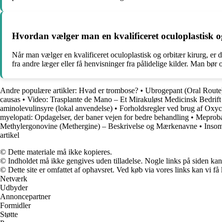
Hvordan vælger man en kvalificeret oculoplastisk o
Når man vælger en kvalificeret oculoplastisk og orbitær kirurg, er de
fra andre læger eller få henvisninger fra pålidelige kilder. Man bø
Andre populære artikler:
Hvad er trombose?
•
Ubrogepant (Oral Route
causas
•
Video: Trasplante de Mano – Et Mirakuløst Medicinsk Bedrif
aminolevulinsyre (lokal anvendelse)
•
Forholdsregler ved brug af Oxyc
myelopati: Opdagelser, der baner vejen for bedre behandling
•
Meprobam
Methylergonovine (Methergine) – Beskrivelse og Mærkenavne
•
Insom
artikel
© Dette materiale må ikke kopieres.
© Indholdet må ikke gengives uden tilladelse. Nogle links på siden ka
© Dette site er omfattet af ophavsret. Ved køb via vores links kan vi 
Netværk
Udbyder
Annoncepartner
Formidler
Støtte