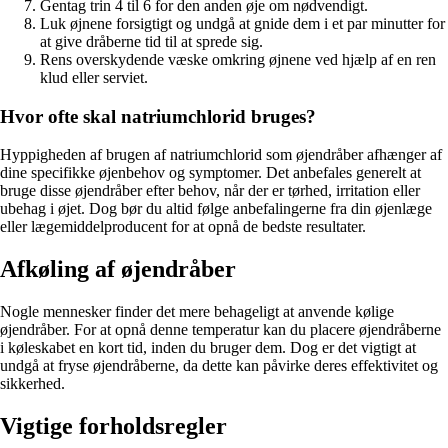
Gentag trin 4 til 6 for den anden øje om nødvendigt.
Luk øjnene forsigtigt og undgå at gnide dem i et par minutter for
at give dråberne tid til at sprede sig.
Rens overskydende væske omkring øjnene ved hjælp af en ren
klud eller serviet.
Hvor ofte skal natriumchlorid bruges?
Hyppigheden af brugen af ​​natriumchlorid som øjendråber afhænger af
dine specifikke øjenbehov og symptomer. Det anbefales generelt at
bruge disse øjendråber efter behov, når der er tørhed, irritation eller
ubehag i øjet. Dog bør du altid følge anbefalingerne fra din øjenlæge
eller lægemiddelproducent for at opnå de bedste resultater.
Afkøling af øjendråber
Nogle mennesker finder det mere behageligt at anvende kølige
øjendråber. For at opnå denne temperatur kan du placere øjendråberne
i køleskabet en kort tid, inden du bruger dem. Dog er det vigtigt at
undgå at fryse øjendråberne, da dette kan påvirke deres effektivitet og
sikkerhed.
Vigtige forholdsregler