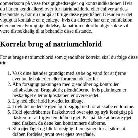
opmærksom på visse forsigtighedsregler og kontraindikationer. Hvis
du har en kendt allergi over for natriumchlorid eller enhver af dets
bestanddele, bør du undgå at bruge disse øjendråber. Desuden er det
vigtigt at kontakte en øjenlæge, hvis du allerede har en øjeninfektion
eller anden alvorlig øjenlidelse, da natriumchloridmuligvis ikke vil
være tilstrækkelig til at behandle disse tilstande.
Korrekt brug af natriumchlorid
For at bruge natriumchlorid som øjendråber korrekt, skal du følge disse
trin:
Vask dine hænder grundigt med sæbe og vand for at fjerne
eventuelle bakterier eller forurenende stoffer.
Åbn forsigtigt pakningen med øjendråber og kontroller
udløbsdatoen. Brug aldrig øjendråberne, hvis pakningen er
beskadiget eller udløbsdatoen er overskredet.
Lig ned eller hold hovedet let tilbage.
Træk det nederste øjenlåg forsigtigt ned for at skabe en lomme.
Hold øjendråbernes flaskehoved over øjet og tryk forsigtigt på
flasken for at frigive en dråbe i øjet. Pas på ikke at berøre øjet
med flasken, da dette kan kontaminere dråberne.
Slip øjenlåget og blink forsigtigt flere gange for at sikre, at
dråben fordeles jævnt over øjets overflade.