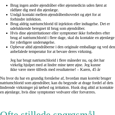
Brug ingen andre øjendråber eller øjenmedicin uden først at
rådføre dig med din øjenlæge.
Undgå kontakt mellem øjendråbenhovedet og øjet for at
forhindre infektion.
Brug aldrig natriumchlorid til injektion eller indtagelse. Det er
udelukkende beregnet til brug som øjendråber.
Hvis dine øjenirritationer eller symptomer ikke forbedres efter
brug af natriumchlorid i flere dage, skal du kontakte en øjenlæge
for yderligere undersøgelse.
Opbevar altid øjendråberne i den originale emballage og ved den
anbefalede temperatur for at bevare deres virkning.
Jeg har brugt natriumchlorid i flere måneder nu, og det har
virkelig hjulpet med at lindre mine tørre øjne. Jeg kunne
ikke være mere tilfreds med resultaterne! – Karen, 45 år
Nu hvor du har en grundig forståelse af, hvordan man korrekt bruger
natriumchlorid som øjendråber, kan du begynde at drage fordel af dets
lindrende virkninger på tørhed og irritation. Husk dog altid at kontakte
en øjenlæge, hvis dine symptomer vedvarer eller forværres.
Ofte stillede spørgsmål