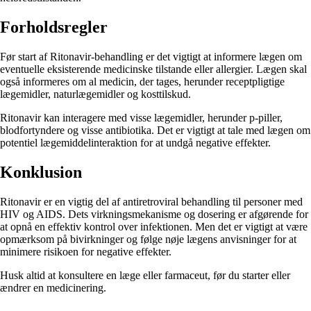
Forholdsregler
Før start af Ritonavir-behandling er det vigtigt at informere lægen om
eventuelle eksisterende medicinske tilstande eller allergier. Lægen skal
også informeres om al medicin, der tages, herunder receptpligtige
lægemidler, naturlægemidler og kosttilskud.
Ritonavir kan interagere med visse lægemidler, herunder p-piller,
blodfortyndere og visse antibiotika. Det er vigtigt at tale med lægen om
potentiel lægemiddelinteraktion for at undgå negative effekter.
Konklusion
Ritonavir er en vigtig del af antiretroviral behandling til personer med
HIV og AIDS. Dets virkningsmekanisme og dosering er afgørende for
at opnå en effektiv kontrol over infektionen. Men det er vigtigt at være
opmærksom på bivirkninger og følge nøje lægens anvisninger for at
minimere risikoen for negative effekter.
Husk altid at konsultere en læge eller farmaceut, før du starter eller
ændrer en medicinering.