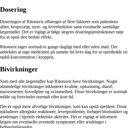
Dosering
Doseringen af ​​Ritonavir afhænger af flere faktorer som patientens
alder, kropsvægt, nyre- og leverfunktion samt eventuelle samtidige
lægemidler. Det er vigtigt at følge lægens doseringsinstruktioner nøje
for at opnå den bedste effekt.
Ritonavir tages normalt to gange dagligt med eller uden mad. Det
anbefales at tage medicinen på samme tid hver dag for at opretholde en
stabil koncentration i kroppen.
Bivirkninger
Som med alle lægemidler kan Ritonavir have bivirkninger. Nogle
almindelige bivirkninger inkluderer kvalme, opkastning, diarré,
mavesmerter, hovedpine og svimmelhed. Disse bivirkninger er normalt
milde og forsvinder normalt efter kort tid.
Der er også mere alvorlige bivirkninger, som kan opstå sjældent. Disse
inkluderer allergiske reaktioner, leverproblemer, forhøjet blodsukker og
ændringer i hjertets elektriske aktivitet. Det er vigtigt at informere
lægen om eventuelle uventede symptomer eller ændringer i
helbredstilstanden.