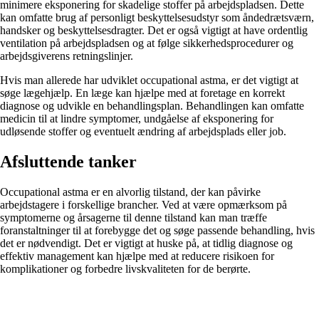
minimere eksponering for skadelige stoffer på arbejdspladsen. Dette
kan omfatte brug af personligt beskyttelsesudstyr som åndedrætsværn,
handsker og beskyttelsesdragter. Det er også vigtigt at have ordentlig
ventilation på arbejdspladsen og at følge sikkerhedsprocedurer og
arbejdsgiverens retningslinjer.
Hvis man allerede har udviklet occupational astma, er det vigtigt at
søge lægehjælp. En læge kan hjælpe med at foretage en korrekt
diagnose og udvikle en behandlingsplan. Behandlingen kan omfatte
medicin til at lindre symptomer, undgåelse af eksponering for
udløsende stoffer og eventuelt ændring af arbejdsplads eller job.
Afsluttende tanker
Occupational astma er en alvorlig tilstand, der kan påvirke
arbejdstagere i forskellige brancher. Ved at være opmærksom på
symptomerne og årsagerne til denne tilstand kan man træffe
foranstaltninger til at forebygge det og søge passende behandling, hvis
det er nødvendigt. Det er vigtigt at huske på, at tidlig diagnose og
effektiv management kan hjælpe med at reducere risikoen for
komplikationer og forbedre livskvaliteten for de berørte.