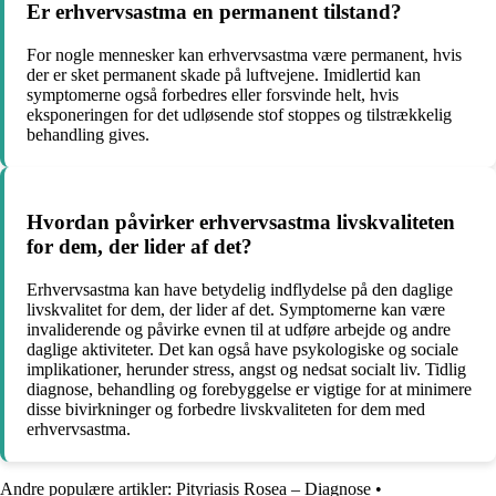
Er erhvervsastma en permanent tilstand?
For nogle mennesker kan erhvervsastma være permanent, hvis
der er sket permanent skade på luftvejene. Imidlertid kan
symptomerne også forbedres eller forsvinde helt, hvis
eksponeringen for det udløsende stof stoppes og tilstrækkelig
behandling gives.
Hvordan påvirker erhvervsastma livskvaliteten
for dem, der lider af det?
Erhvervsastma kan have betydelig indflydelse på den daglige
livskvalitet for dem, der lider af det. Symptomerne kan være
invaliderende og påvirke evnen til at udføre arbejde og andre
daglige aktiviteter. Det kan også have psykologiske og sociale
implikationer, herunder stress, angst og nedsat socialt liv. Tidlig
diagnose, behandling og forebyggelse er vigtige for at minimere
disse bivirkninger og forbedre livskvaliteten for dem med
erhvervsastma.
Andre populære artikler:
Pityriasis Rosea – Diagnose
•