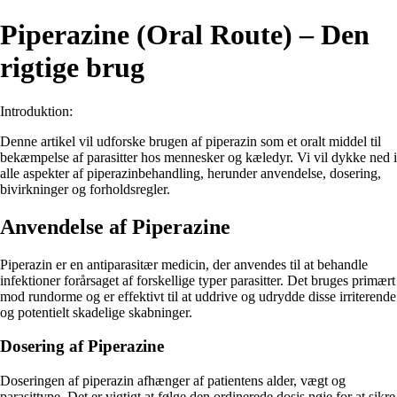
Piperazine (Oral Route) – Den
rigtige brug
Introduktion:
Denne artikel vil udforske brugen af piperazin som et oralt middel til
bekæmpelse af parasitter hos mennesker og kæledyr. Vi vil dykke ned i
alle aspekter af piperazinbehandling, herunder anvendelse, dosering,
bivirkninger og forholdsregler.
Anvendelse af Piperazine
Piperazin er en antiparasitær medicin, der anvendes til at behandle
infektioner forårsaget af forskellige typer parasitter. Det bruges primært
mod rundorme og er effektivt til at uddrive og udrydde disse irriterende
og potentielt skadelige skabninger.
Dosering af Piperazine
Doseringen af piperazin afhænger af patientens alder, vægt og
parasittype. Det er vigtigt at følge den ordinerede dosis nøje for at sikre