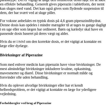
en effektiv behandling. Generelt gives piperazin i tabletform, der nemt
kan sluges med vand. Det kan også gives som flydende suspension til
dem, der har svært ved at sluge piller.
For voksne anbefales en typisk dosis på 4,6 gram piperazindihydrat.
Denne dosis kan opdeles i mindre mængder til at tages to gange dagligt
i en uge eller som lægen har ordineret. Børn og kæledyr skal have en
passende dosis baseret på deres vægt og alder.
Hvis du er i tvivl om den korrekte dosis, er det vigtigt at kontakte en
læge eller dyrlæge.
Bivirkninger af Piperazine
Som med enhver medicin kan piperazin have visse bivirkninger. De
mest almindelige bivirkninger inkluderer kvalme, opkastning,
mavesmerter og diarré. Disse bivirkninger er normalt milde og
forsvinder ofte uden behandling.
Hvis du oplever alvorlige bivirkninger eller har et kendt
helbredsproblem, er det vigtigt at kontakte en læge for yderligere
vejledning.
Forholdsregler ved brug af Piperazine