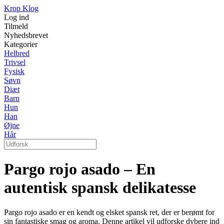
Krop Klog
Log ind
Tilmeld
Nyhedsbrevet
Kategorier
Helbred
Trivsel
Fysisk
Søvn
Diæt
Barn
Hun
Han
Øjne
Hår
Pargo rojo asado – En
autentisk spansk delikatesse
Pargo rojo asado er en kendt og elsket spansk ret, der er berømt for
sin fantastiske smag og aroma. Denne artikel vil udforske dybere ind