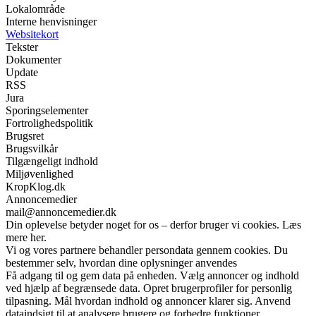
Lokalområde
Interne henvisninger
Websitekort
Tekster
Dokumenter
Update
RSS
Jura
Sporingselementer
Fortrolighedspolitik
Brugsret
Brugsvilkår
Tilgængeligt indhold
Miljøvenlighed
KropKlog.dk
Annoncemedier
mail@annoncemedier.dk
Din oplevelse betyder noget for os – derfor bruger vi cookies. Læs
mere her.
Vi og vores partnere behandler persondata gennem cookies. Du
bestemmer selv, hvordan dine oplysninger anvendes
Få adgang til og gem data på enheden. Vælg annoncer og indhold
ved hjælp af begrænsede data. Opret brugerprofiler for personlig
tilpasning. Mål hvordan indhold og annoncer klarer sig. Anvend
dataindsigt til at analysere brugere og forbedre funktioner