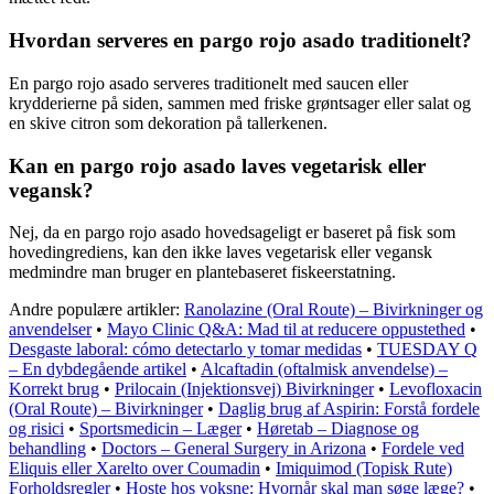
Hvordan serveres en pargo rojo asado traditionelt?
En pargo rojo asado serveres traditionelt med saucen eller
krydderierne på siden, sammen med friske grøntsager eller salat og
en skive citron som dekoration på tallerkenen.
Kan en pargo rojo asado laves vegetarisk eller
vegansk?
Nej, da en pargo rojo asado hovedsageligt er baseret på fisk som
hovedingrediens, kan den ikke laves vegetarisk eller vegansk
medmindre man bruger en plantebaseret fiskeerstatning.
Andre populære artikler:
Ranolazine (Oral Route) – Bivirkninger og
anvendelser
•
Mayo Clinic Q&A: Mad til at reducere oppustethed
•
Desgaste laboral: cómo detectarlo y tomar medidas
•
TUESDAY Q
– En dybdegående artikel
•
Alcaftadin (oftalmisk anvendelse) –
Korrekt brug
•
Prilocain (Injektionsvej) Bivirkninger
•
Levofloxacin
(Oral Route) – Bivirkninger
•
Daglig brug af Aspirin: Forstå fordele
og risici
•
Sportsmedicin – Læger
•
Høretab – Diagnose og
behandling
•
Doctors – General Surgery in Arizona
•
Fordele ved
Eliquis eller Xarelto over Coumadin
•
Imiquimod (Topisk Rute)
Forholdsregler
•
Hoste hos voksne: Hvornår skal man søge læge?
•