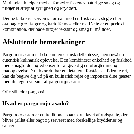
Marinaden hjælper med at forbedre fiskenes naturlige smag og
tilføjer et strejf af syrlighed og krydderi.
Denne lækre ret serveres normalt med en frisk salat, stegte eller
ovnbagte grøntsager og kartoffelmos eller ris. Dette er en perfekt
kombination, der både tilføjer tekstur og smag til måltidet.
Afsluttende bemærkninger
Pargo rojo asado er ikke kun en spansk delikatesse, men også en
autentisk kulinarisk oplevelse. Den kombinerer enkelhed og friskhed
med smagfulde ingredienser for at give dig en uforglemmelig
madoplevelse. Nu, hvor du har en detaljeret forståelse af denne ret,
kan du begive dig ud på en kulinarisk rejse og imponere dine gæster
med din egen version af pargo rojo asado.
Ofte stillede spørgsmål
Hvad er pargo rojo asado?
Pargo rojo asado er en traditionel spansk ret lavet af rødspætte, der
bliver grillet eller bagt og serveret med forskellige krydderier og
saucer.