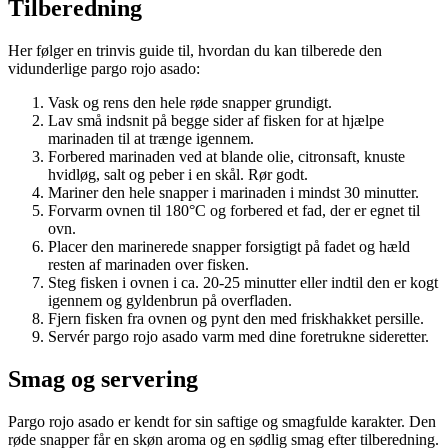
Tilberedning
Her følger en trinvis guide til, hvordan du kan tilberede den
vidunderlige pargo rojo asado:
Vask og rens den hele røde snapper grundigt.
Lav små indsnit på begge sider af fisken for at hjælpe
marinaden til at trænge igennem.
Forbered marinaden ved at blande olie, citronsaft, knuste
hvidløg, salt og peber i en skål. Rør godt.
Mariner den hele snapper i marinaden i mindst 30 minutter.
Forvarm ovnen til 180°C og forbered et fad, der er egnet til
ovn.
Placer den marinerede snapper forsigtigt på fadet og hæld
resten af marinaden over fisken.
Steg fisken i ovnen i ca. 20-25 minutter eller indtil den er kogt
igennem og gyldenbrun på overfladen.
Fjern fisken fra ovnen og pynt den med friskhakket persille.
Servér pargo rojo asado varm med dine foretrukne sideretter.
Smag og servering
Pargo rojo asado er kendt for sin saftige og smagfulde karakter. Den
røde snapper får en skøn aroma og en sødlig smag efter tilberedning.