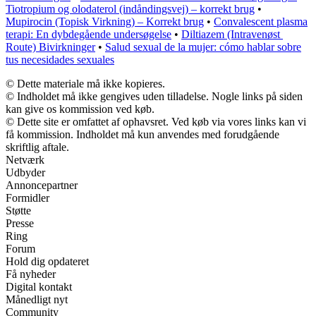
Tiotropium og olodaterol (indåndingsvej) – korrekt brug
•
Mupirocin (Topisk Virkning) – Korrekt brug
•
Convalescent plasma
terapi: En dybdegående undersøgelse
•
Diltiazem (Intravenøst ​​
Route) Bivirkninger
•
Salud sexual de la mujer: cómo hablar sobre
tus necesidades sexuales
© Dette materiale må ikke kopieres.
© Indholdet må ikke gengives uden tilladelse. Nogle links på siden
kan give os kommission ved køb.
© Dette site er omfattet af ophavsret. Ved køb via vores links kan vi
få kommission. Indholdet må kun anvendes med forudgående
skriftlig aftale.
Netværk
Udbyder
Annoncepartner
Formidler
Støtte
Presse
Ring
Forum
Hold dig opdateret
Få nyheder
Digital kontakt
Månedligt nyt
Community