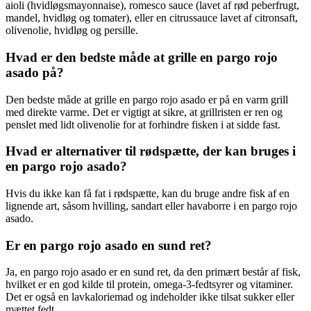
aioli (hvidløgsmayonnaise), romesco sauce (lavet af rød peberfrugt,
mandel, hvidløg og tomater), eller en citrussauce lavet af citronsaft,
olivenolie, hvidløg og persille.
Hvad er den bedste måde at grille en pargo rojo
asado på?
Den bedste måde at grille en pargo rojo asado er på en varm grill
med direkte varme. Det er vigtigt at sikre, at grillristen er ren og
penslet med lidt olivenolie for at forhindre fisken i at sidde fast.
Hvad er alternativer til rødspætte, der kan bruges i
en pargo rojo asado?
Hvis du ikke kan få fat i rødspætte, kan du bruge andre fisk af en
lignende art, såsom hvilling, sandart eller havaborre i en pargo rojo
asado.
Er en pargo rojo asado en sund ret?
Ja, en pargo rojo asado er en sund ret, da den primært består af fisk,
hvilket er en god kilde til protein, omega-3-fedtsyrer og vitaminer.
Det er også en lavkaloriemad og indeholder ikke tilsat sukker eller
mættet fedt.