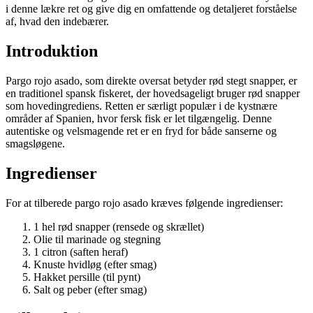
i denne lækre ret og give dig en omfattende og detaljeret forståelse
af, hvad den indebærer.
Introduktion
Pargo rojo asado, som direkte oversat betyder rød stegt snapper, er
en traditionel spansk fiskeret, der hovedsageligt bruger rød snapper
som hovedingrediens. Retten er særligt populær i de kystnære
områder af Spanien, hvor fersk fisk er let tilgængelig. Denne
autentiske og velsmagende ret er en fryd for både sanserne og
smagsløgene.
Ingredienser
For at tilberede pargo rojo asado kræves følgende ingredienser:
1 hel rød snapper (rensede og skrællet)
Olie til marinade og stegning
1 citron (saften heraf)
Knuste hvidløg (efter smag)
Hakket persille (til pynt)
Salt og peber (efter smag)