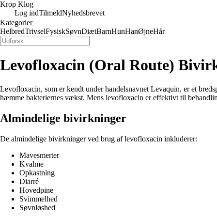
Krop Klog
Log ind
Tilmeld
Nyhedsbrevet
Kategorier
Helbred
Trivsel
Fysisk
Søvn
Diæt
Barn
Hun
Han
Øjne
Hår
Levofloxacin (Oral Route) Bivir
Levofloxacin, som er kendt under handelsnavnet Levaquin, er et bredspek
hæmme bakteriernes vækst. Mens levofloxacin er effektivt til behandlin
Almindelige bivirkninger
De almindelige bivirkninger ved brug af levofloxacin inkluderer:
Mavesmerter
Kvalme
Opkastning
Diarré
Hovedpine
Svimmelhed
Søvnløshed