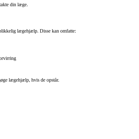
takte din læge.
blikkelig lægehjælp. Disse kan omfatte:
orvirring
søge lægehjælp, hvis de opstår.