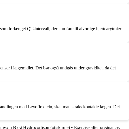
m forlænget QT-intervall, der kan føre til alvorlige hjertearytmier.
ienser i lægemidlet. Det bør også undgås under graviditet, da det
handlingen med Levofloxacin, skal man straks kontakte lægen. Det
yxin B og Hydrocortison (otisk rute)
•
Exercise after pregnancy: