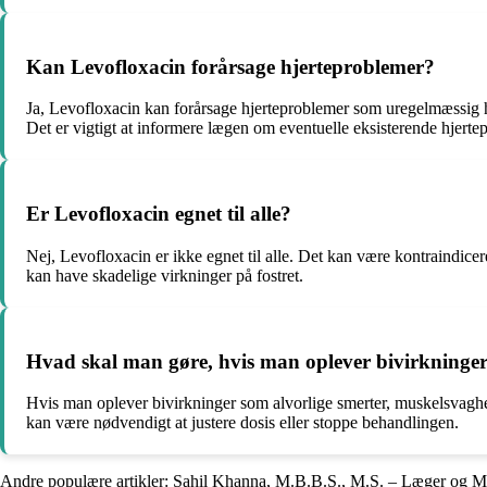
Kan Levofloxacin forårsage hjerteproblemer?
Ja, Levofloxacin kan forårsage hjerteproblemer som uregelmæssig hje
Det er vigtigt at informere lægen om eventuelle eksisterende hjerte
Er Levofloxacin egnet til alle?
Nej, Levofloxacin er ikke egnet til alle. Det kan være kontraindicer
kan have skadelige virkninger på fostret.
Hvad skal man gøre, hvis man oplever bivirkninge
Hvis man oplever bivirkninger som alvorlige smerter, muskelsvagh
kan være nødvendigt at justere dosis eller stoppe behandlingen.
Andre populære artikler:
Sahil Khanna, M.B.B.S., M.S. – Læger og M