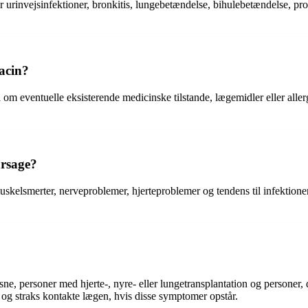
 urinvejsinfektioner, bronkitis, lungebetændelse, bihulebetændelse, pros
acin?
en om eventuelle eksisterende medicinske tilstande, lægemidler eller all
årsage?
kelsmerter, nerveproblemer, hjerteproblemer og tendens til infektioner.
ne, personer med hjerte-, nyre- eller lungetransplantation og personer,
og straks kontakte lægen, hvis disse symptomer opstår.