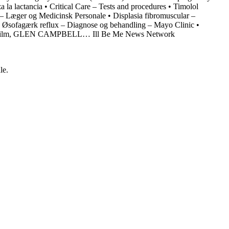
a la lactancia
•
Critical Care – Tests and procedures
•
Timolol
 – Læger og Medicinsk Personale
•
Displasia fibromuscular –
•
Øsofagærk reflux – Diagnose og behandling – Mayo Clinic
•
de Film, GLEN CAMPBELL… Ill Be Me News Network
le.