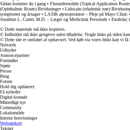
Sådan kommer du i gang
•
Flurandrenolide (Topical Application Route
(Ophthalmic Route) Bivirkninger
•
Lidocain (oftalmisk rute) Bivirknin
symptomer og årsager
•
LASIK øjenoperation – Pleje på Mayo Clinic
Jonathan L. Carter, M.D. – Læger og Medicinsk Personale
•
Etodolac 
© Dette materiale må ikke kopieres.
© Indholdet må ikke gengives uden tilladelse. Nogle links på siden ka
© Dette site er omfattet af ophavsret. Ved køb via vores links kan vi 
Netværk
Udbyder
Annoncepartner
Formidler
Støtte
Presse
Ring
Forum
Hold dig opdateret
Få nyheder
Digital kontakt
Månedligt nyt
Community
Lokalområde
Interne henvisninger
Websitekort
Tekster