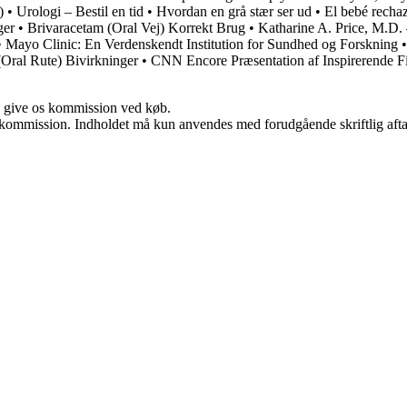
)
•
Urologi – Bestil en tid
•
Hvordan en grå stær ser ud
•
El bebé rechaz
ger
•
Brivaracetam (Oral Vej) Korrekt Brug
•
Katharine A. Price, M.D.
•
Mayo Clinic: En Verdenskendt Institution for Sundhed og Forskning
(Oral Rute) Bivirkninger
•
CNN Encore Præsentation af Inspireren
n give os kommission ved køb.
få kommission. Indholdet må kun anvendes med forudgående skriftlig afta