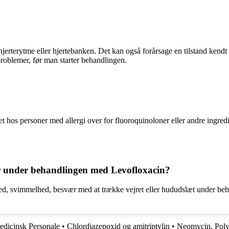
rterytme eller hjertebanken. Det kan også forårsage en tilstand kendt so
problemer, før man starter behandlingen.
et hos personer med allergi over for fluoroquinoloner eller andre ingred
r under behandlingen med Levofloxacin?
ed, svimmelhed, besvær med at trække vejret eller hududslæt under be
edicinsk Personale
•
Chlordiazepoxid og amitriptylin
•
Neomycin, Polym