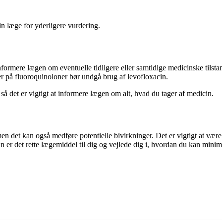
in læge for yderligere vurdering.
ormere lægen om eventuelle tidligere eller samtidige medicinske tilstan
r på fluoroquinoloner bør undgå brug af levofloxacin.
å det er vigtigt at informere lægen om alt, hvad du tager af medicin.
, men det kan også medføre potentielle bivirkninger. Det er vigtigt at v
er det rette lægemiddel til dig og vejlede dig i, hvordan du kan minime