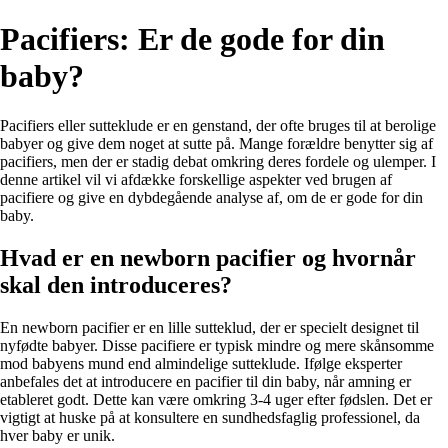
Pacifiers: Er de gode for din
baby?
Pacifiers eller sutteklude er en genstand, der ofte bruges til at berolige
babyer og give dem noget at sutte på. Mange forældre benytter sig af
pacifiers, men der er stadig debat omkring deres fordele og ulemper. I
denne artikel vil vi afdække forskellige aspekter ved brugen af
pacifiere og give en dybdegående analyse af, om de er gode for din
baby.
Hvad er en newborn pacifier og hvornår
skal den introduceres?
En newborn pacifier er en lille sutteklud, der er specielt designet til
nyfødte babyer. Disse pacifiere er typisk mindre og mere skånsomme
mod babyens mund end almindelige sutteklude. Ifølge eksperter
anbefales det at introducere en pacifier til din baby, når amning er
etableret godt. Dette kan være omkring 3-4 uger efter fødslen. Det er
vigtigt at huske på at konsultere en sundhedsfaglig professionel, da
hver baby er unik.