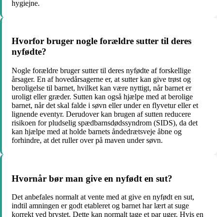
hygiejne.
Hvorfor bruger nogle forældre sutter til deres
nyfødte?
Nogle forældre bruger sutter til deres nyfødte af forskellige
årsager. En af hovedårsagerne er, at sutter kan give trøst og
beroligelse til barnet, hvilket kan være nyttigt, når barnet er
uroligt eller græder. Sutten kan også hjælpe med at berolige
barnet, når det skal falde i søvn eller under en flyvetur eller et
lignende eventyr. Derudover kan brugen af sutten reducere
risikoen for pludselig spædbarnsdødssyndrom (SIDS), da det
kan hjælpe med at holde barnets åndedrætsveje åbne og
forhindre, at det ruller over på maven under søvn.
Hvornår bør man give en nyfødt en sut?
Det anbefales normalt at vente med at give en nyfødt en sut,
indtil amningen er godt etableret og barnet har lært at suge
korrekt ved brystet. Dette kan normalt tage et par uger. Hvis en