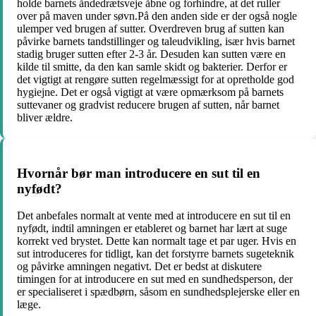
holde barnets åndedrætsveje åbne og forhindre, at det ruller
over på maven under søvn.På den anden side er der også nogle
ulemper ved brugen af sutter. Overdreven brug af sutten kan
påvirke barnets tandstillinger og taleudvikling, især hvis barnet
stadig bruger sutten efter 2-3 år. Desuden kan sutten være en
kilde til smitte, da den kan samle skidt og bakterier. Derfor er
det vigtigt at rengøre sutten regelmæssigt for at opretholde god
hygiejne. Det er også vigtigt at være opmærksom på barnets
suttevaner og gradvist reducere brugen af sutten, når barnet
bliver ældre.
Hvornår bør man introducere en sut til en
nyfødt?
Det anbefales normalt at vente med at introducere en sut til en
nyfødt, indtil amningen er etableret og barnet har lært at suge
korrekt ved brystet. Dette kan normalt tage et par uger. Hvis en
sut introduceres for tidligt, kan det forstyrre barnets sugeteknik
og påvirke amningen negativt. Det er bedst at diskutere
timingen for at introducere en sut med en sundhedsperson, der
er specialiseret i spædbørn, såsom en sundhedsplejerske eller en
læge.