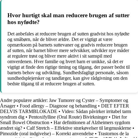
Hvor hurtigt skal man reducere brugen af sutter
hos nyfødte?
Det anbefales at reducere brugen af sutten gradvist hos nyfødte
og småbørn, når de bliver ældre. Det er vigtigt at være
opmærksom på barnets suttevaner og gradvis reducere brugen
af sutten, når barnet bliver mere selvsikker, udvikler nye måder
at regulere trøst og bliver mere aktivt i sit samspil med
omverdenen. Hver familie og hvert barn er unikke, så det er
vigtigt at finde den rigtige timing og tilgang, der passer bedst til
barnets behov og udvikling. Sundhedsfagligt personale, såsom
sundhedsplejersker og tandlæger, kan give rådgivning om den
bedste tilgang til at reducere brugen af sutten.
Andre populære artikler:
Jaw Tumorer og Cyster – Symptomer og
Årsager
•
Food allergy – Diagnose og behandling
•
DIET EFTER
DELVIS TARMBLOKADE
•
Video: Sådan påvirker irritabel tarm
syndrom dig
•
Pentoxifylline (Oral Route) Bivirkninger
•
Diet for
Small Bowel Obstruction
•
Har definitionen af Alzheimers sygdom
ændret sig?
•
Calf Stretch – Effektive strækøvelser til lægmusklerne
•
Pimozide (oral indgivelse) – Korrekt anvendelse
•
Trastornos de la