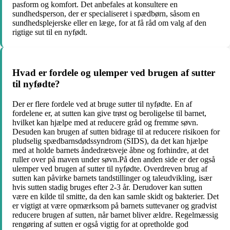
pasform og komfort. Det anbefales at konsultere en
sundhedsperson, der er specialiseret i spædbørn, såsom en
sundhedsplejerske eller en læge, for at få råd om valg af den
rigtige sut til en nyfødt.
Hvad er fordele og ulemper ved brugen af sutter
til nyfødte?
Der er flere fordele ved at bruge sutter til nyfødte. En af
fordelene er, at sutten kan give trøst og beroligelse til barnet,
hvilket kan hjælpe med at reducere gråd og fremme søvn.
Desuden kan brugen af sutten bidrage til at reducere risikoen for
pludselig spædbarnsdødssyndrom (SIDS), da det kan hjælpe
med at holde barnets åndedrætsveje åbne og forhindre, at det
ruller over på maven under søvn.På den anden side er der også
ulemper ved brugen af sutter til nyfødte. Overdreven brug af
sutten kan påvirke barnets tandstillinger og taleudvikling, især
hvis sutten stadig bruges efter 2-3 år. Derudover kan sutten
være en kilde til smitte, da den kan samle skidt og bakterier. Det
er vigtigt at være opmærksom på barnets suttevaner og gradvist
reducere brugen af sutten, når barnet bliver ældre. Regelmæssig
rengøring af sutten er også vigtig for at opretholde god