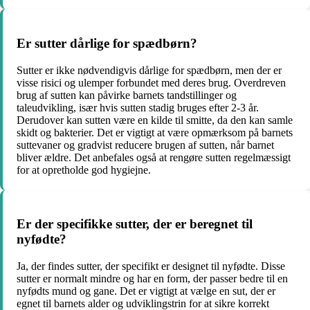
Er sutter dårlige for spædbørn?
Sutter er ikke nødvendigvis dårlige for spædbørn, men der er
visse risici og ulemper forbundet med deres brug. Overdreven
brug af sutten kan påvirke barnets tandstillinger og
taleudvikling, især hvis sutten stadig bruges efter 2-3 år.
Derudover kan sutten være en kilde til smitte, da den kan samle
skidt og bakterier. Det er vigtigt at være opmærksom på barnets
suttevaner og gradvist reducere brugen af sutten, når barnet
bliver ældre. Det anbefales også at rengøre sutten regelmæssigt
for at opretholde god hygiejne.
Er der specifikke sutter, der er beregnet til
nyfødte?
Ja, der findes sutter, der specifikt er designet til nyfødte. Disse
sutter er normalt mindre og har en form, der passer bedre til en
nyfødts mund og gane. Det er vigtigt at vælge en sut, der er
egnet til barnets alder og udviklingstrin for at sikre korrekt