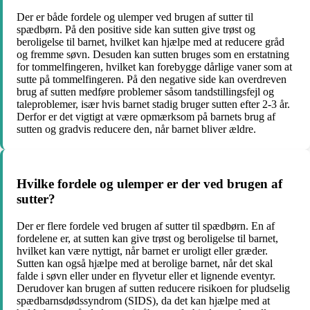
Der er både fordele og ulemper ved brugen af sutter til
spædbørn. På den positive side kan sutten give trøst og
beroligelse til barnet, hvilket kan hjælpe med at reducere gråd
og fremme søvn. Desuden kan sutten bruges som en erstatning
for tommelfingeren, hvilket kan forebygge dårlige vaner som at
sutte på tommelfingeren. På den negative side kan overdreven
brug af sutten medføre problemer såsom tandstillingsfejl og
taleproblemer, især hvis barnet stadig bruger sutten efter 2-3 år.
Derfor er det vigtigt at være opmærksom på barnets brug af
sutten og gradvis reducere den, når barnet bliver ældre.
Hvilke fordele og ulemper er der ved brugen af
sutter?
Der er flere fordele ved brugen af sutter til spædbørn. En af
fordelene er, at sutten kan give trøst og beroligelse til barnet,
hvilket kan være nyttigt, når barnet er uroligt eller græder.
Sutten kan også hjælpe med at berolige barnet, når det skal
falde i søvn eller under en flyvetur eller et lignende eventyr.
Derudover kan brugen af sutten reducere risikoen for pludselig
spædbarnsdødssyndrom (SIDS), da det kan hjælpe med at