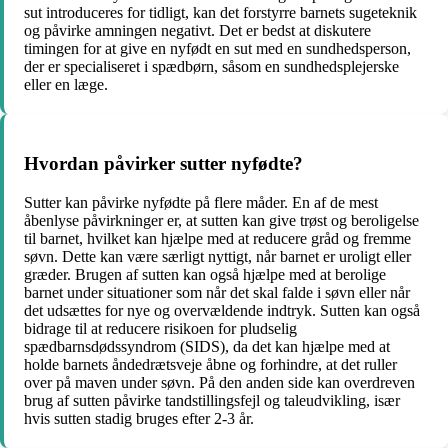
sut introduceres for tidligt, kan det forstyrre barnets sugeteknik
og påvirke amningen negativt. Det er bedst at diskutere
timingen for at give en nyfødt en sut med en sundhedsperson,
der er specialiseret i spædbørn, såsom en sundhedsplejerske
eller en læge.
Hvordan påvirker sutter nyfødte?
Sutter kan påvirke nyfødte på flere måder. En af de mest
åbenlyse påvirkninger er, at sutten kan give trøst og beroligelse
til barnet, hvilket kan hjælpe med at reducere gråd og fremme
søvn. Dette kan være særligt nyttigt, når barnet er uroligt eller
græder. Brugen af sutten kan også hjælpe med at berolige
barnet under situationer som når det skal falde i søvn eller når
det udsættes for nye og overvældende indtryk. Sutten kan også
bidrage til at reducere risikoen for pludselig
spædbarnsdødssyndrom (SIDS), da det kan hjælpe med at
holde barnets åndedrætsveje åbne og forhindre, at det ruller
over på maven under søvn. På den anden side kan overdreven
brug af sutten påvirke tandstillingsfejl og taleudvikling, især
hvis sutten stadig bruges efter 2-3 år.