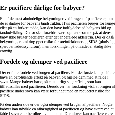
Er pacifiere dårlige for babyer?
En af de mest almindelige bekymringer ved brugen af pacifiere er, om
de er dårlige for babyens tandstruktur. Hvis pacifieren bruges for længe
eller på en forkert måde, kan den have indflydelse på babyens bid og
tandudvikling. Derfor skal forældre være opmærksomme på, at deres
baby ikke bruger pacifieren efter det anbefalede alderstrin. Der er også
bekymringer omkring øget risiko for øreinfektioner og SIDS (pludselig
spædbarnsdødssyndrom), men forskningen på området er stadig ikke
entydig.
Fordele og ulemper ved pacifiere
Der er flere fordele ved brugen af pacifiere. For det første kan pacifiere
have en beroligende effekt på babyen og hjælpe dem med at falde i
søvn. Mange babyer har også et naturligt sugerefleks, som kan
tilfredsstilles med pacifieren. Derudover har forskning vist, at brugen af
pacifiere under søvn kan være forbundet med en reduceret risiko for
SIDS.
På den anden side er der også ulemper ved brugen af pacifiere. Nogle
babyer kan udvikle en afhængighed af pacifieren og have svært ved at
falde i søvn eller berolige sig uden den. Derudover kan pacifiere være