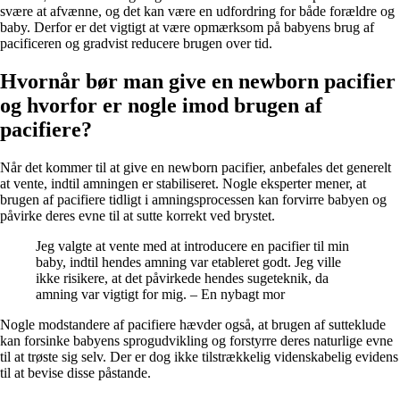
svære at afvænne, og det kan være en udfordring for både forældre og
baby. Derfor er det vigtigt at være opmærksom på babyens brug af
pacificeren og gradvist reducere brugen over tid.
Hvornår bør man give en newborn pacifier
og hvorfor er nogle imod brugen af
pacifiere?
Når det kommer til at give en newborn pacifier, anbefales det generelt
at vente, indtil amningen er stabiliseret. Nogle eksperter mener, at
brugen af pacifiere tidligt i amningsprocessen kan forvirre babyen og
påvirke deres evne til at sutte korrekt ved brystet.
Jeg valgte at vente med at introducere en pacifier til min
baby, indtil hendes amning var etableret godt. Jeg ville
ikke risikere, at det påvirkede hendes sugeteknik, da
amning var vigtigt for mig. – En nybagt mor
Nogle modstandere af pacifiere hævder også, at brugen af sutteklude
kan forsinke babyens sprogudvikling og forstyrre deres naturlige evne
til at trøste sig selv. Der er dog ikke tilstrækkelig videnskabelig evidens
til at bevise disse påstande.