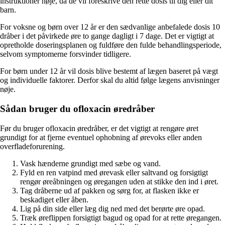
instruktioner nøje, da de vil foreskrive den rette dosis til dig eller dit
barn.
For voksne og børn over 12 år er den sædvanlige anbefalede dosis 10
dråber i det påvirkede øre to gange dagligt i 7 dage. Det er vigtigt at
opretholde doseringsplanen og fuldføre den fulde behandlingsperiode,
selvom symptomerne forsvinder tidligere.
For børn under 12 år vil dosis blive bestemt af lægen baseret på vægt
og individuelle faktorer. Derfor skal du altid følge lægens anvisninger
nøje.
Sådan bruger du ofloxacin øredråber
Før du bruger ofloxacin øredråber, er det vigtigt at rengøre øret
grundigt for at fjerne eventuel ophobning af ørevoks eller anden
overfladeforurening.
Vask hænderne grundigt med sæbe og vand.
Fyld en ren vatpind med ørevask eller saltvand og forsigtigt
rengør øreåbningen og øregangen uden at stikke den ind i øret.
Tag dråberne ud af pakken og sørg for, at flasken ikke er
beskadiget eller åben.
Lig på din side eller læg dig ned med det berørte øre opad.
Træk øreflippen forsigtigt bagud og opad for at rette øregangen.