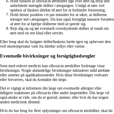
Hold flasken af ofloxacin øredråber lige over øret og dryp den
anbefalede mængde dråber i øregangen. Undgå at røre ved
spidsen af ​​flasken direkte til øret for at forhindre forurening.
Hold denne position i et par minutter for at sikre, at dråberne
trænger ind i øregangen. Du kan også forsigtigt massere forsiden
af ​​øret for at hjælpe dråberne med at sprede sig.
Rejs dig op og tør eventuelt overskydende dråber af rundt om
øret med en ren klud eller serviet.
Efter brug skal du fastgøre dråbeflaskens hætte igen og opbevare den
ved stuetemperatur væk fra direkte sollys eller varme.
Eventuelle bivirkninger og forsigtighedsregler
Som med enhver medicin kan ofloxacin øredråber forårsage visse
bivirkninger. Nogle almindelige bivirkninger inkluderer mild ørekløe
eller smerter på applikationsstedet. Hvis disse bivirkninger vedvarer
eller forværres, skal du kontakte din læge.
Det er vigtigt at informere din læge om eventuelle allergier eller
tidligere reaktioner på ofloxacin eller andre lægemidler. Din læge vil
også ønske at vide, om du er gravid, ammer, eller hvis du har nogen
anden medicinsk tilstand.
Hvis du har brug for flere oplysninger om ofloxacin øredråber, skal du