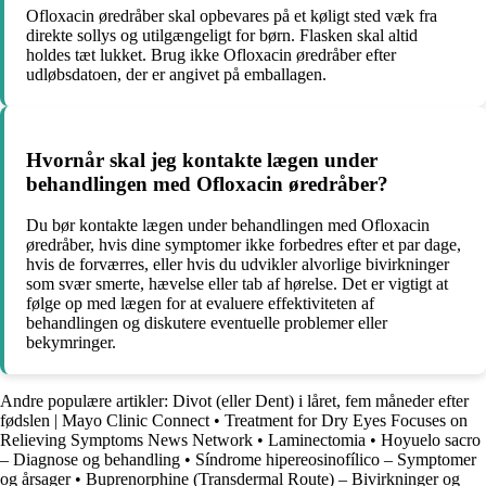
Ofloxacin øredråber skal opbevares på et køligt sted væk fra
direkte sollys og utilgængeligt for børn. Flasken skal altid
holdes tæt lukket. Brug ikke Ofloxacin øredråber efter
udløbsdatoen, der er angivet på emballagen.
Hvornår skal jeg kontakte lægen under
behandlingen med Ofloxacin øredråber?
Du bør kontakte lægen under behandlingen med Ofloxacin
øredråber, hvis dine symptomer ikke forbedres efter et par dage,
hvis de forværres, eller hvis du udvikler alvorlige bivirkninger
som svær smerte, hævelse eller tab af hørelse. Det er vigtigt at
følge op med lægen for at evaluere effektiviteten af
behandlingen og diskutere eventuelle problemer eller
bekymringer.
Andre populære artikler:
Divot (eller Dent) i låret, fem måneder efter
fødslen | Mayo Clinic Connect
•
Treatment for Dry Eyes Focuses on
Relieving Symptoms News Network
•
Laminectomia
•
Hoyuelo sacro
– Diagnose og behandling
•
Síndrome hipereosinofílico – Symptomer
og årsager
•
Buprenorphine (Transdermal Route) – Bivirkninger og