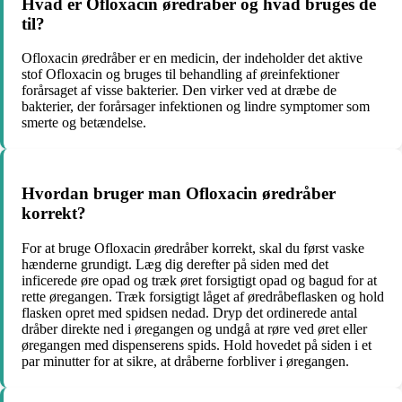
Hvad er Ofloxacin øredråber og hvad bruges de
til?
Ofloxacin øredråber er en medicin, der indeholder det aktive
stof Ofloxacin og bruges til behandling af øreinfektioner
forårsaget af visse bakterier. Den virker ved at dræbe de
bakterier, der forårsager infektionen og lindre symptomer som
smerte og betændelse.
Hvordan bruger man Ofloxacin øredråber
korrekt?
For at bruge Ofloxacin øredråber korrekt, skal du først vaske
hænderne grundigt. Læg dig derefter på siden med det
inficerede øre opad og træk øret forsigtigt opad og bagud for at
rette øregangen. Træk forsigtigt låget af øredråbeflasken og hold
flasken opret med spidsen nedad. Dryp det ordinerede antal
dråber direkte ned i øregangen og undgå at røre ved øret eller
øregangen med dispenserens spids. Hold hovedet på siden i et
par minutter for at sikre, at dråberne forbliver i øregangen.