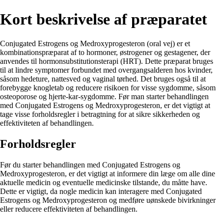
Kort beskrivelse af præparatet
Conjugated Estrogens og Medroxyprogesteron (oral vej) er et
kombinationspræparat af to hormoner, østrogener og gestagener, der
anvendes til hormonsubstitutionsterapi (HRT). Dette præparat bruges
til at lindre symptomer forbundet med overgangsalderen hos kvinder,
såsom hedeture, nattesved og vaginal tørhed. Det bruges også til at
forebygge knogletab og reducere risikoen for visse sygdomme, såsom
osteoporose og hjerte-kar-sygdomme. Før man starter behandlingen
med Conjugated Estrogens og Medroxyprogesteron, er det vigtigt at
tage visse forholdsregler i betragtning for at sikre sikkerheden og
effektiviteten af ​​behandlingen.
Forholdsregler
Før du starter behandlingen med Conjugated Estrogens og
Medroxyprogesteron, er det vigtigt at informere din læge om alle dine
aktuelle medicin og eventuelle medicinske tilstande, du måtte have.
Dette er vigtigt, da nogle medicin kan interagere med Conjugated
Estrogens og Medroxyprogesteron og medføre uønskede bivirkninger
eller reducere effektiviteten af ​​behandlingen.