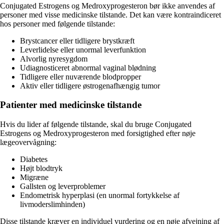
Conjugated Estrogens og Medroxyprogesteron bør ikke anvendes af
personer med visse medicinske tilstande. Det kan være kontraindiceret
hos personer med følgende tilstande:
Brystcancer eller tidligere brystkræft
Leverlidelse eller unormal leverfunktion
Alvorlig nyresygdom
Udiagnosticeret abnormal vaginal blødning
Tidligere eller nuværende blodpropper
Aktiv eller tidligere østrogenafhængig tumor
Patienter med medicinske tilstande
Hvis du lider af følgende tilstande, skal du bruge Conjugated
Estrogens og Medroxyprogesteron med forsigtighed efter nøje
lægeovervågning:
Diabetes
Højt blodtryk
Migræne
Gallsten og leverproblemer
Endometrisk hyperplasi (en unormal fortykkelse af
livmoderslimhinden)
Disse tilstande kræver en individuel vurdering og en nøje afvejning af