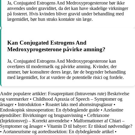
Ja, Conjugated Estrogens And Medroxyprogesterone bør ikke
anvendes under graviditet, da det kan have skadelige virkninger
på fosteret. Hvis kvinden bliver gravid under behandling med
lægemidlet, bør hun straks kontakte sin læge.
Kan Conjugated Estrogens And
Medroxyprogesterone påvirke amning?
Ja, Conjugated Estrogens And Medroxyprogesterone kan
overføres til modermælk og påvirke amning. Kvinder, der
ammer, bør konsultere deres læge, før de begynder behandling
med lægemidlet, for at vurdere de potentielle risici og fordele.
Andre populære artikler:
Fosaprepitant (Intravenøs rute) Beskrivelse
og varemærker
•
Childhood Apraxia of Speech – Symptomer og
årsager
•
Introduktion
•
Roastet laks med ahornsirupsglasur
•
Endoskopisk sinusoperation: En dybdegående guide
•
Azelastine
øjendråber: Bivirkninger og brugsanvisning
•
Ceftriaxone
(Injektionsvej) – Korrekt anvendelse
•
Malformationer af Chiari –
Symptomer og årsager
•
Vitamin D til babyer: Er tilskud nødvendige?
•
Aortaneurisme og aortedissektion: En dybdegående artikel
•