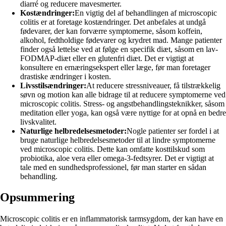
diarré og reducere mavesmerter.
Kostændringer:
En vigtig del af behandlingen af microscopic
colitis er at foretage kostændringer. Det anbefales at undgå
fødevarer, der kan forværre symptomerne, såsom koffein,
alkohol, fedtholdige fødevarer og krydret mad. Mange patienter
finder også lettelse ved at følge en specifik diæt, såsom en lav-
FODMAP-diæt eller en glutenfri diæt. Det er vigtigt at
konsultere en ernæringsekspert eller læge, før man foretager
drastiske ændringer i kosten.
Livsstilsændringer:
At reducere stressniveauer, få tilstrækkelig
søvn og motion kan alle bidrage til at reducere symptomerne ved
microscopic colitis. Stress- og angstbehandlingsteknikker, såsom
meditation eller yoga, kan også være nyttige for at opnå en bedre
livskvalitet.
Naturlige helbredelsesmetoder:
Nogle patienter ser fordel i at
bruge naturlige helbredelsesmetoder til at lindre symptomerne
ved microscopic colitis. Dette kan omfatte kosttilskud som
probiotika, aloe vera eller omega-3-fedtsyrer. Det er vigtigt at
tale med en sundhedsprofessionel, før man starter en sådan
behandling.
Opsummering
Microscopic colitis er en inflammatorisk tarmsygdom, der kan have en