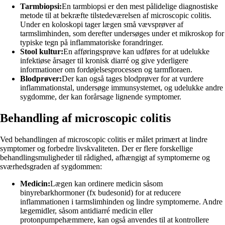
Tarmbiopsi:
En tarmbiopsi er den mest pålidelige diagnostiske
metode til at bekræfte tilstedeværelsen af microscopic colitis.
Under en koloskopi tager lægen små vævsprøver af
tarmslimhinden, som derefter undersøges under et mikroskop for
typiske tegn på inflammatoriske forandringer.
Stool kultur:
En afføringsprøve kan udføres for at udelukke
infektiøse årsager til kronisk diarré og give yderligere
informationer om fordøjelsesprocessen og tarmfloraen.
Blodprøver:
Der kan også tages blodprøver for at vurdere
inflammationstal, undersøge immunsystemet, og udelukke andre
sygdomme, der kan forårsage lignende symptomer.
Behandling af microscopic colitis
Ved behandlingen af microscopic colitis er målet primært at lindre
symptomer og forbedre livskvaliteten. Der er flere forskellige
behandlingsmuligheder til rådighed, afhængigt af symptomerne og
sværhedsgraden af sygdommen:
Medicin:
Lægen kan ordinere medicin såsom
binyrebarkhormoner (fx budesonid) for at reducere
inflammationen i tarmslimhinden og lindre symptomerne. Andre
lægemidler, såsom antidiarré medicin eller
protonpumpehæmmere, kan også anvendes til at kontrollere