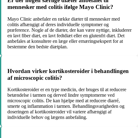
Er der nogen særlige diæter anbefalet til
mennesker med colitis ifølge Mayo Clinic?
Mayo Clinic anbefaler en række diæter til mennesker med
colitis afhængigt af deres individuelle symptomer og
præference. Nogle af de diæter, der kan være nyttige, inkluderer
en lavt fiber diæt, en lavt fedtdiæt eller en glutenfri diæt. Det
anbefales at konsultere en læge eller ernæringsekspert for at
bestemme den bedste diætplan.
Hvordan virker kortikosteroider i behandlingen
af microscopic colitis?
Kortikosteroider er en type medicin, der bruges til at reducere
betændelse i tarmen og derved lindre symptomerne ved
microscopic colitis. De kan hjælpe med at reducere diarré,
smerte og inflammation i tarmen. Behandlingsvarigheden og
doseringen af kortikosteroider vil variere afhængigt af
individuelle behov og lægens anbefaling.