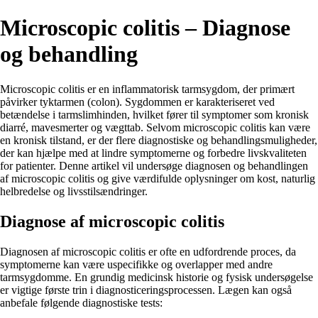
Microscopic colitis – Diagnose
og behandling
Microscopic colitis er en inflammatorisk tarmsygdom, der primært
påvirker tyktarmen (colon). Sygdommen er karakteriseret ved
betændelse i tarmslimhinden, hvilket fører til symptomer som kronisk
diarré, mavesmerter og vægttab. Selvom microscopic colitis kan være
en kronisk tilstand, er der flere diagnostiske og behandlingsmuligheder,
der kan hjælpe med at lindre symptomerne og forbedre livskvaliteten
for patienter. Denne artikel vil undersøge diagnosen og behandlingen
af microscopic colitis og give værdifulde oplysninger om kost, naturlig
helbredelse og livsstilsændringer.
Diagnose af microscopic colitis
Diagnosen af microscopic colitis er ofte en udfordrende proces, da
symptomerne kan være uspecifikke og overlapper med andre
tarmsygdomme. En grundig medicinsk historie og fysisk undersøgelse
er vigtige første trin i diagnosticeringsprocessen. Lægen kan også
anbefale følgende diagnostiske tests: