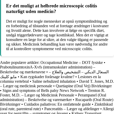
Er det muligt at helbrede microscopic colitis
naturligt uden medicin?
Det er muligt for nogle mennesker at opnå symptomlindring og
en forbedring af tilstanden ved at foretage ændringer i kostvaner
og livsstil alene. Dette kan involvere at følge en specifik diæt,
undgå triggerfødevarer og tage kosttilskud. Men det er vigtigt at
konsultere en læge for at sikre, at den valgte tilgang er passende
og sikker. Medicinsk behandling kan være nødvendig for andre
til at kontrollere symptomerne ved microscopic colitis.
Andre populære artikler:
Occupational Medicine – DOT fysiske
•
PrabotulinumtoxinA-Xvfs (intramuskulær administration) –
Beskrivelse og mærkenavne
•
السعال الديكي – التشخيص والعلاج –
مايو كلينك
•
Kan rygskader forårsage kvalme?
•
Lesiones en la
columna vertebral
•
Saline nebulized inhalation
•
David T. Jones, M.D.
– Læger og medicinsk personale
•
Quetiapine (Oral Vej) Bivirkninger
•
Signs and symptoms of Bells palsy News Network
•
Trenton R.
Foster, M.D. – Læger og Medicinsk Personale
•
Perampanel (Oral
administration) – Beskrivelse og varemærker
•
Rucaparib (Oral Route)
Bivirkninger
•
Cuidados paliativos: En omfattende guide
•
Zinktilskud
(oral rute, parenteral rute)
•
Pancreatitis – Læger og afdelinger
•
Allergi
over for penicillin – symptomer og årsager
•
Kidney Transplant