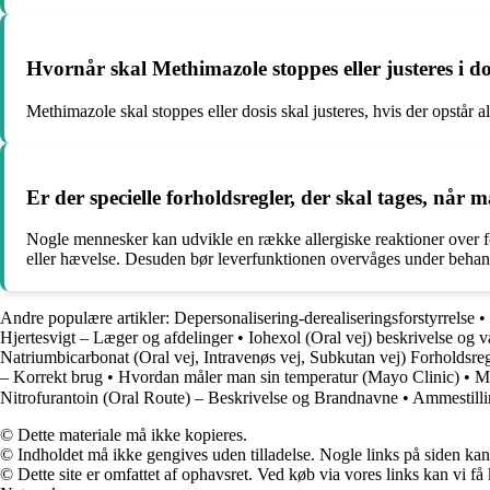
Hvornår skal Methimazole stoppes eller justeres i do
Methimazole skal stoppes eller dosis skal justeres, hvis der opstår al
Er der specielle forholdsregler, der skal tages, når
Nogle mennesker kan udvikle en række allergiske reaktioner over f
eller hævelse. Desuden bør leverfunktionen overvåges under behan
Andre populære artikler:
Depersonalisering-derealiseringsforstyrrelse
•
Hjertesvigt – Læger og afdelinger
•
Iohexol (Oral vej) beskrivelse og 
Natriumbicarbonat (Oral vej, Intravenøs vej, Subkutan vej) Forholdsreg
– Korrekt brug
•
Hvordan måler man sin temperatur (Mayo Clinic)
•
Me
Nitrofurantoin (Oral Route) – Beskrivelse og Brandnavne
•
Ammestilli
© Dette materiale må ikke kopieres.
© Indholdet må ikke gengives uden tilladelse. Nogle links på siden ka
© Dette site er omfattet af ophavsret. Ved køb via vores links kan vi 