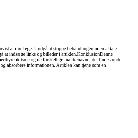
m anvist af din læge. Undgå at stoppe behandlingen uden at tale
å at indsætte links og billeder i artiklen.KonklusionDenne
perthyreoidisme og de forskellige mærkenavne, det findes under.
e og absorbere informationen. Artiklen kan tjene som en