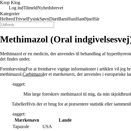
Krop Klog
Log ind
Tilmeld
Nyhedsbrevet
Kategorier
Helbred
Trivsel
Fysisk
Søvn
Diæt
Barn
Hun
Han
Øjne
Hår
Methimazol (Oral indgivelsesvej
Methimazol er en medicin, der anvendes til behandling af hyperthyreoi
det findes under.
FremhævningFor at fremhæve vigtige informationer i artiklen vil jeg
methimazol.
Carbimazol
er et mærkenavn, der anvendes i europæiske land
-tagget:
Min læge foreskrev methimazol til mig, da min skjoldbruskk
TabellerHvis der er brug for at præsentere statistik eller sammenl
-tagget:
Mærkenavn
Lande
Tapazole
USA