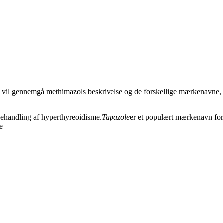
el vil gennemgå methimazols beskrivelse og de forskellige mærkenavne,
 behandling af hyperthyreoidisme.
Tapazole
er et populært mærkenavn for
e