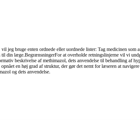
ster, vil jeg bruge enten ordnede eller uordnede lister: Tag medicinen so
il din læge.BegrænsningerFor at overholde retningslinjerne vil vi undg
ormativ beskrivelse af methimazol, dets anvendelse til behandling af hy
pnået en høj grad af struktur, der gør det nemt for læseren at naviger
mazol og dets anvendelse.