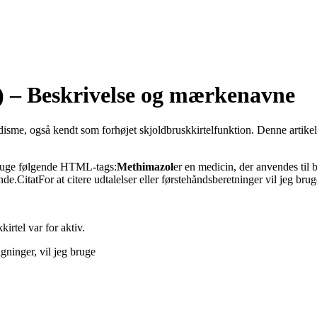
) – Beskrivelse og mærkenavne
disme, også kendt som forhøjet skjoldbruskkirtelfunktion. Denne artik
 bruge følgende HTML-tags:
Methimazol
er en medicin, der anvendes til
e.CitatFor at citere udtalelser eller førstehåndsberetninger vil jeg brug
irtel var for aktiv.
igninger, vil jeg bruge