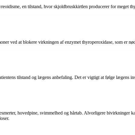
reoidisme, en tilstand, hvor skjoldbruskkirtlen producerer for meget t
er ved at blokere virkningen af enzymet thyroperoxidase, som er nødv
entens tilstand og lægens anbefaling. Det er vigtigt at følge lægens ins
smerter, hovedpine, svimmelhed og hårtab. Alvorligere bivirkninger k
oser.