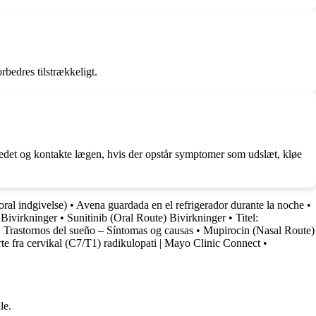
rbedres tilstrækkeligt.
redet og kontakte lægen, hvis der opstår symptomer som udslæt, kløe
ral indgivelse)
•
Avena guardada en el refrigerador durante la noche
•
 Bivirkninger
•
Sunitinib (Oral Route) Bivirkninger
•
Titel:
•
Trastornos del sueño – Síntomas og causas
•
Mupirocin (Nasal Route)
te fra cervikal (C7/T1) radikulopati | Mayo Clinic Connect
•
le.