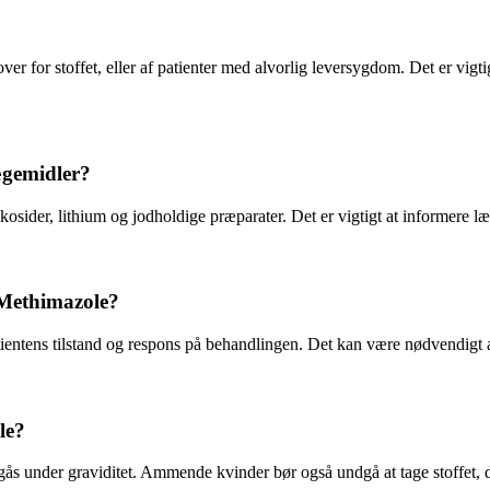
r for stoffet, eller af patienter med alvorlig leversygdom. Det er vigt
ægemidler?
sider, lithium og jodholdige præparater. Det er vigtigt at informere 
 Methimazole?
ntens tilstand og respons på behandlingen. Det kan være nødvendigt at 
le?
gås under graviditet. Ammende kvinder bør også undgå at tage stoffet, 