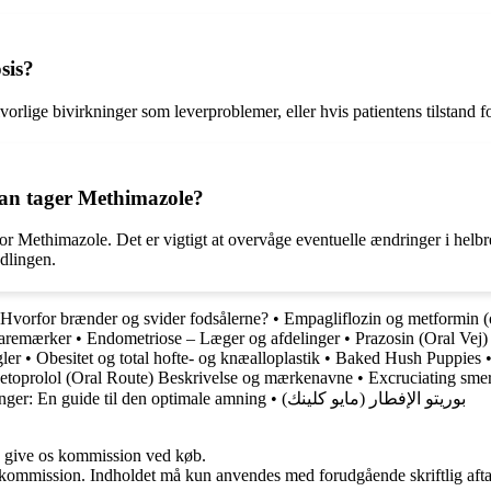
sis?
vorlige bivirkninger som leverproblemer, eller hvis patientens tilstand fo
 man tager Methimazole?
or Methimazole. Det er vigtigt at overvåge eventuelle ændringer i helb
dlingen.
Hvorfor brænder og svider fodsålerne?
•
Empagliflozin og metformin (o
varemærker
•
Endometriose – Læger og afdelinger
•
Prazosin (Oral Vej)
ler
•
Obesitet og total hofte- og knæalloplastik
•
Baked Hush Puppies
toprolol (Oral Route) Beskrivelse og mærkenavne
•
Excruciating smer
nger: En guide til den optimale amning
•
بوريتو الإفطار (مايو كلينك)
n give os kommission ved køb.
få kommission. Indholdet må kun anvendes med forudgående skriftlig afta