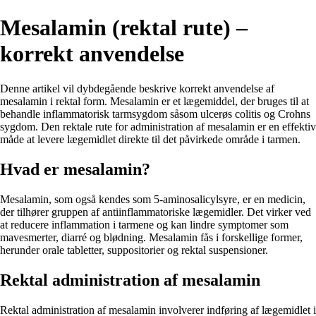
Mesalamin (rektal rute) –
korrekt anvendelse
Denne artikel vil dybdegående beskrive korrekt anvendelse af
mesalamin i rektal form. Mesalamin er et lægemiddel, der bruges til at
behandle inflammatorisk tarmsygdom såsom ulcerøs colitis og Crohns
sygdom. Den rektale rute for administration af mesalamin er en effektiv
måde at levere lægemidlet direkte til det påvirkede område i tarmen.
Hvad er mesalamin?
Mesalamin, som også kendes som 5-aminosalicylsyre, er en medicin,
der tilhører gruppen af ​​antiinflammatoriske lægemidler. Det virker ved
at reducere inflammation i tarmene og kan lindre symptomer som
mavesmerter, diarré og blødning. Mesalamin fås i forskellige former,
herunder orale tabletter, suppositorier og rektal suspensioner.
Rektal administration af mesalamin
Rektal administration af mesalamin involverer indføring af lægemidlet i