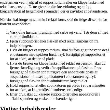
endetarmen ved hjælp af et suppositorium eller en klippeflaske med
rektal suspension. Dette giver en direkte virkning og en høj
koncentration af lægemidlet i området, der er påvirket af betændelsen.
Når du skal bruge mesalamin i rektal form, skal du følge disse trin for
korrekt anvendelse:
Vask dine hænder grundigt med sæbe og vand. Tør dem af med
et rent håndklæde.
Fjern suppositoriet eller flasken med rektal suspension fra
indpakningen.
Hvis du bruger et suppositorium, skal du forsigtigt indsætte det i
endetarmen med spidsen først. Tryk forsigtigt på suppositoriet
for at sikre, at det er på plads.
Hvis du bruger en klippeflaske med rektal suspension, skal du
fjerne skruelåget og vedhæfte applikatoren på flasken. Pres
forsigtigt på flasken for at frigive den anbefalede dosis af
suspensionen. Indsæt applikatoren i endetarmen og tryk
forsigtigt på flasken for at administrere lægemidlet.
Hold suppositoriet eller applikatoren på plads i et par minutter
for at sikre, at lægemidlet absorberes ordentligt.
Efter brug skal du kassere suppositoriet eller applikatoren i
affaldsspanden og vaske dine hænder igen.
Vigtige forholdsregler