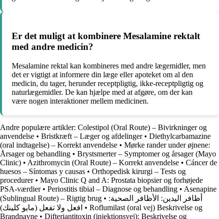
Er det muligt at kombinere Mesalamine rektalt
med andre medicin?
Mesalamine rektal kan kombineres med andre lægemidler, men
det er vigtigt at informere din læge eller apoteket om al den
medicin, du tager, herunder receptpligtig, ikke-receptpligtig og
naturlægemidler. De kan hjælpe med at afgøre, om der kan
være nogen interaktioner mellem medicinen.
Andre populære artikler:
Colestipol (Oral Route) – Bivirkninger og
anvendelse
•
Bristkræft – Læger og afdelinger
•
Diethylcarbamazine
(oral indtagelse) – Korrekt anvendelse
•
Mørke rander under øjnene:
Årsager og behandling
•
Brystsmerter – Symptomer og årsager (Mayo
Clinic)
•
Azithromycin (Oral Route) – Korrekt anvendelse
•
Cáncer de
huesos – Síntomas y causas
•
Orthopedisk kirurgi – Tests og
procedurer
•
Mayo Clinic Q and A: Prostata biopsier og forhøjede
PSA-værdier
•
Periostitis tibial – Diagnose og behandling
•
Asenapine
(Sublingual Route) – Rigtig brug
•
أظافر اليدين: الأظافر الصحية:
افعل ولا تفعل (مايو كلينك)
•
Roflumilast (oral vej) Beskrivelse og
Brandnavne
•
Difteriantitoxin (injektionsvej): Beskrivelse og