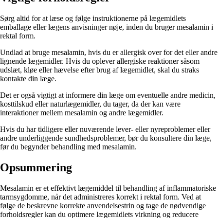
Sørg altid for at læse og følge instruktionerne på lægemidlets
emballage eller lægens anvisninger nøje, inden du bruger mesalamin i
rektal form.
Undlad at bruge mesalamin, hvis du er allergisk over for det eller andre
lignende lægemidler. Hvis du oplever allergiske reaktioner såsom
udslæt, kløe eller hævelse efter brug af lægemidlet, skal du straks
kontakte din læge.
Det er også vigtigt at informere din læge om eventuelle andre medicin,
kosttilskud eller naturlægemidler, du tager, da der kan være
interaktioner mellem mesalamin og andre lægemidler.
Hvis du har tidligere eller nuværende lever- eller nyreproblemer eller
andre underliggende sundhedsproblemer, bør du konsultere din læge,
før du begynder behandling med mesalamin.
Opsummering
Mesalamin er et effektivt lægemiddel til behandling af inflammatoriske
tarmsygdomme, når det administreres korrekt i rektal form. Ved at
følge de beskrevne korrekte anvendelsestrin og tage de nødvendige
forholdsregler kan du optimere lægemidlets virkning og reducere