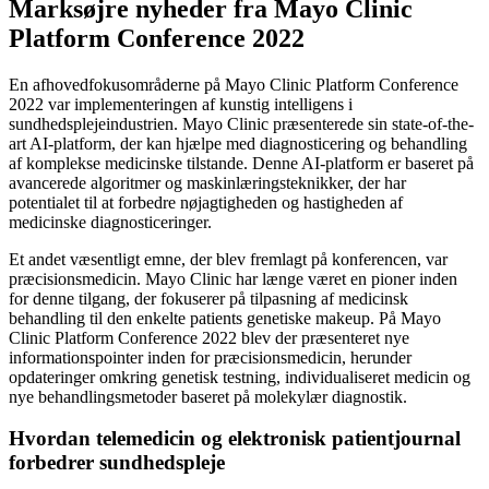
Marksøjre nyheder fra Mayo Clinic
Platform Conference 2022
En afhovedfokusområderne på Mayo Clinic Platform Conference
2022 var implementeringen af kunstig intelligens i
sundhedsplejeindustrien. Mayo Clinic præsenterede sin state-of-the-
art AI-platform, der kan hjælpe med diagnosticering og behandling
af komplekse medicinske tilstande. Denne AI-platform er baseret på
avancerede algoritmer og maskinlæringsteknikker, der har
potentialet til at forbedre nøjagtigheden og hastigheden af
medicinske diagnosticeringer.
Et andet væsentligt emne, der blev fremlagt på konferencen, var
præcisionsmedicin. Mayo Clinic har længe været en pioner inden
for denne tilgang, der fokuserer på tilpasning af medicinsk
behandling til den enkelte patients genetiske makeup. På Mayo
Clinic Platform Conference 2022 blev der præsenteret nye
informationspointer inden for præcisionsmedicin, herunder
opdateringer omkring genetisk testning, individualiseret medicin og
nye behandlingsmetoder baseret på molekylær diagnostik.
Hvordan telemedicin og elektronisk patientjournal
forbedrer sundhedspleje