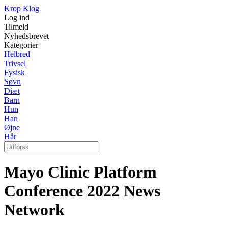
Krop Klog
Log ind
Tilmeld
Nyhedsbrevet
Kategorier
Helbred
Trivsel
Fysisk
Søvn
Diæt
Barn
Hun
Han
Øjne
Hår
Mayo Clinic Platform
Conference 2022 News
Network