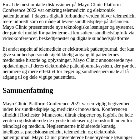
En af de mest omtalte diskussioner på Mayo Clinic Platform
Conference 2022 var omkring telemedicin og elektronisk
patientjournal. I dagens digitalt forbundne verden bliver telemedicin
mere udbredt som en måde at levere sundhedspleje på distancen.
Mayo Clinic præsenterede nye teknologiske løsninger og systemer,
der gør det muligt for patienterne at konsultere sundhedsfagfolk via
videokonferencer, beskedtjenester og digitale sundhedsplatforme.
Et andet aspekt af telemedicin er elektronisk patientjournal, der kan
give sundhedspersonale øjeblikkelig adgang til patienternes
medicinske historie og oplysninger. Mayo Clinic annoncerede nye
opdateringer af deres elektroniske patientjournal-system, der gør det
nemmere og mere effektivt for læger og sundhedspersonale at få
adgang til og dele vigtige patientdata.
Sammenfatning
Mayo Clinic Platform Conference 2022 var en vigtig begivenhed
inden for sundhedspleje og medicinsk innovation. Konferencen
afholdt i Rochester, Minnesota, tiltrak eksperter og fagfolk fra hele
verden og diskuterede de nyeste tendenser og fremskridt inden for
teknologi og medicin. Nøgleemnerne inkluderede kunstig
intelligens, præcisionsmedicin, telemedicin og elektronisk
patientjournal. Mayo Clinic præsenterede banebrydende løsninger