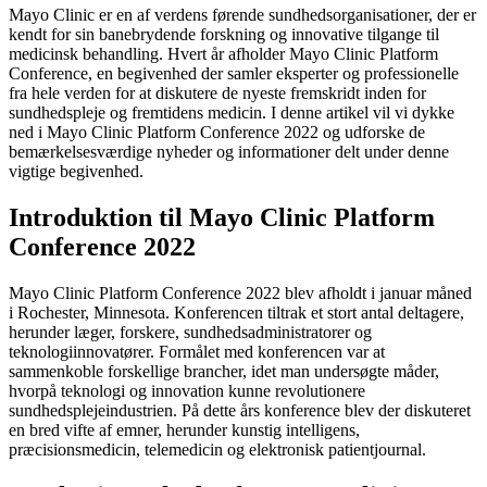
Mayo Clinic er en af verdens førende sundhedsorganisationer, der er
kendt for sin banebrydende forskning og innovative tilgange til
medicinsk behandling. Hvert år afholder Mayo Clinic Platform
Conference, en begivenhed der samler eksperter og professionelle
fra hele verden for at diskutere de nyeste fremskridt inden for
sundhedspleje og fremtidens medicin. I denne artikel vil vi dykke
ned i Mayo Clinic Platform Conference 2022 og udforske de
bemærkelsesværdige nyheder og informationer delt under denne
vigtige begivenhed.
Introduktion til Mayo Clinic Platform
Conference 2022
Mayo Clinic Platform Conference 2022 blev afholdt i januar måned
i Rochester, Minnesota. Konferencen tiltrak et stort antal deltagere,
herunder læger, forskere, sundhedsadministratorer og
teknologiinnovatører. Formålet med konferencen var at
sammenkoble forskellige brancher, idet man undersøgte måder,
hvorpå teknologi og innovation kunne revolutionere
sundhedsplejeindustrien. På dette års konference blev der diskuteret
en bred vifte af emner, herunder kunstig intelligens,
præcisionsmedicin, telemedicin og elektronisk patientjournal.