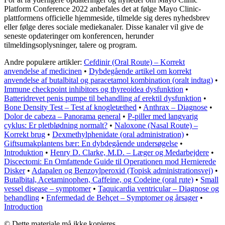
Platform Conference 2022 anbefales det at følge Mayo Clinic-
plattformens officielle hjemmeside, tilmelde sig deres nyhedsbrev
eller følge deres sociale mediekanaler. Disse kanaler vil give de
seneste opdateringer om konferencen, herunder
tilmeldingsoplysninger, talere og program.
Andre populære artikler:
Cefdinir (Oral Route) – Korrekt
anvendelse af medicinen
•
Dybdegående artikel om korrekt
anvendelse af butalbital og paracetamol kombination (oralt indtag)
•
Immune checkpoint inhibitors og thyreoidea dysfunktion
•
Batteridrevet penis pumpe til behandling af erektil dysfunktion
•
Bone Density Test – Test af knogletæthed
•
Anthrax – Diagnose
•
Dolor de cabeza – Panorama general
•
P-piller med langvarig
cyklus: Er pletblødning normalt?
•
Naloxone (Nasal Route) –
Korrekt brug
•
Dexmethylphenidate (oral administration)
•
Giftsumakplantens bær: En dybdegående undersøgelse
•
Introduktion
•
Henry D. Clarke, M.D. – Læger og Medarbejdere
•
Discectomi: En Omfattende Guide til Operationen mod Hernierede
Disker
•
Adapalen og Benzoylperoxid (Topisk administrationsvej)
•
Butalbital, Acetaminophen, Caffeine, og Codeine (oral rute)
•
Small
vessel disease – symptomer
•
Taquicardia ventricular – Diagnose og
behandling
•
Enfermedad de Behçet – Symptomer og årsager
•
Introduction
© Dette materiale må ikke kopieres.