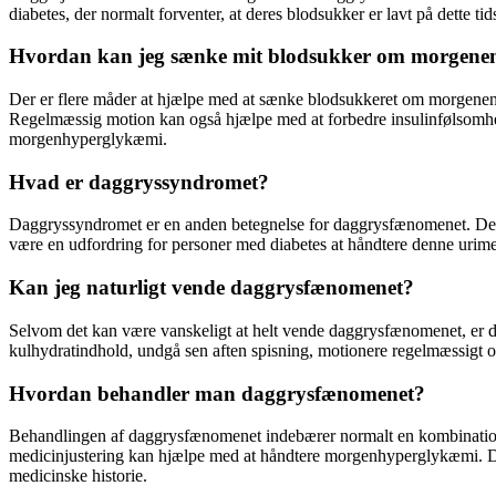
diabetes, der normalt forventer, at deres blodsukker er lavt på dette ti
Hvordan kan jeg sænke mit blodsukker om morgene
Der er flere måder at hjælpe med at sænke blodsukkeret om morgenen. D
Regelmæssig motion kan også hjælpe med at forbedre insulinfølsomhede
morgenhyperglykæmi.
Hvad er daggryssyndromet?
Daggryssyndromet er en anden betegnelse for daggrysfænomenet. Det b
være en udfordring for personer med diabetes at håndtere denne urimeli
Kan jeg naturligt vende daggrysfænomenet?
Selvom det kan være vanskeligt at helt vende daggrysfænomenet, er der 
kulhydratindhold, undgå sen aften spisning, motionere regelmæssigt 
Hvordan behandler man daggrysfænomenet?
Behandlingen af daggrysfænomenet indebærer normalt en kombination 
medicinjustering kan hjælpe med at håndtere morgenhyperglykæmi. Det 
medicinske historie.