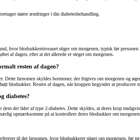
 foretager større ændringer i din diabetesbehandling.
, hvor blodsukkerniveauet stiger om morgenen, typisk før personen har
løbet af dagen, efter at det allerede er steget om morgenen.
rmalt resten af dagen?
 Dette fænomen skyldes hormoner, der frigives om morgenen og øger p
i højt blodsukker. Resten af dagen, når kroppen begynder at producere 
g diabetes?
em der lider af type 2-diabetes. Dette skyldes, at deres krop muligvis i
ærlig opmærksomme på at kontrollere deres blodsukker om morgenen og
fererer til det fænomen, hvor blodsukkeret stiger om morgenen, før pe