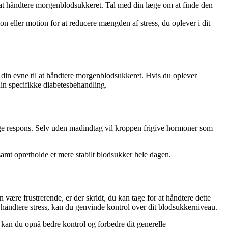
il at håndtere morgenblodsukkeret. Tal med din læge om at finde den
n eller motion for at reducere mængden af stress, du oplever i dit
din evne til at håndtere morgenblodsukkeret. Hvis du oplever
din specifikke diabetesbehandling.
ige respons. Selv uden madindtag vil kroppen frigive hormoner som
amt opretholde et mere stabilt blodsukker hele dagen.
re frustrerende, er der skridt, du kan tage for at håndtere dette
åndtere stress, kan du genvinde kontrol over dit blodsukkerniveau.
an du opnå bedre kontrol og forbedre dit generelle