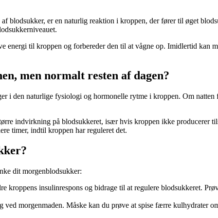
blodsukker, er en naturlig reaktion i kroppen, der fører til øget bl
blodsukkerniveauet.
e energi til kroppen og forbereder den til at vågne op. Imidlertid kan
en, men normalt resten af dagen?
gger i den naturlige fysiologi og hormonelle rytme i kroppen. Om natten
re indvirkning på blodsukkeret, især hvis kroppen ikke producerer tilstr
re timer, indtil kroppen har reguleret det.
kker?
ænke dit morgenblodsukker:
re kroppens insulinrespons og bidrage til at regulere blodsukkeret. Prøv
tag ved morgenmaden. Måske kan du prøve at spise færre kulhydrater om