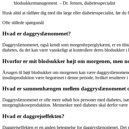
blodsukkermanagement. – Dr. Jensen, diabetesspecialist
Husk altid at rådføre dig med din læge eller diabetesspecialist, før du
Ofte stillede spørgsmål
Hvad er daggrysfænomenet?
Daggrysfænomenet, også kendt som morgenhyperglykæmi, er en tilstand
diabetes, da det kan være vanskeligt at kontrollere deres blodsukker i 
Hvorfor er mit blodsukker højt om morgenen, men no
Årsagen til højt blodsukker om morgenen kan være daggrysfænomenet.
insulinproduktion være begrænset i denne periode, hvilket resulterer 
Hvad er sammenhængen mellem daggrysfænomenet o
Daggrysfænomenet er ofte mere udtalt hos personer med diabetes, især d
morgenglukoseproduktion. Mennesker med diabetes skal derfor være s
Hvad er daggrejseffekten?
Daggrejseffekten er en anden betegnelse for daggrysfænomenet. Det re