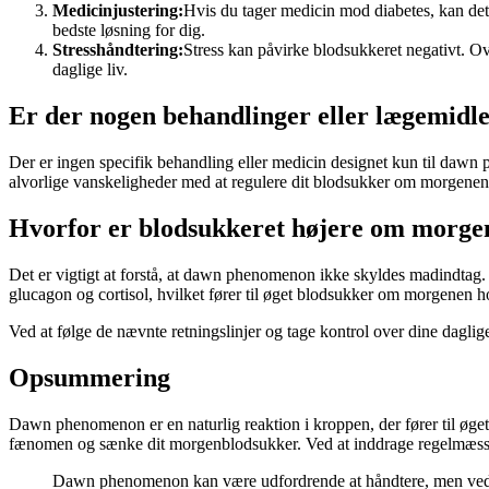
Medicinjustering:
Hvis du tager medicin mod diabetes, kan det 
bedste løsning for dig.
Stresshåndtering:
Stress kan påvirke blodsukkeret negativt. Ov
daglige liv.
Er der nogen behandlinger eller lægemidl
Der er ingen specifik behandling eller medicin designet kun til daw
alvorlige vanskeligheder med at regulere dit blodsukker om morgenen, 
Hvorfor er blodsukkeret højere om morgene
Det er vigtigt at forstå, at dawn phenomenon ikke skyldes madindtag.
glucagon og cortisol, hvilket fører til øget blodsukker om morgenen h
Ved at følge de nævnte retningslinjer og tage kontrol over dine dagl
Opsummering
Dawn phenomenon er en naturlig reaktion i kroppen, der fører til øge
fænomen og sænke dit morgenblodsukker. Ved at inddrage regelmæssig 
Dawn phenomenon kan være udfordrende at håndtere, men ved at