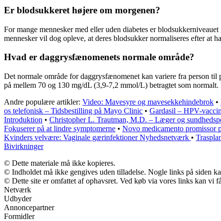
Er blodsukkeret højere om morgenen?
For mange mennesker med eller uden diabetes er blodsukkerniveauet 
mennesker vil dog opleve, at deres blodsukker normaliseres efter at hav
Hvad er daggrysfænomenets normale område?
Det normale område for daggrysfænomenet kan variere fra person til
på mellem 70 og 130 mg/dL (3,9-7,2 mmol/L) betragtet som normalt. De
Andre populære artikler:
Video: Mavesyre og mavesekkehindebrok
•
os telefonisk – Tidsbestilling på Mayo Clinic
•
Gardasil – HPV-vaccin
Introduktion
•
Christopher L. Trautman, M.D. – Læger og sundhedsp
Fokuserer på at lindre symptomerne
•
Novo medicamento promissor p
Kvinders velvære: Vaginale gærinfektioner Nyhedsnetværk
•
Traspla
Bivirkninger
© Dette materiale må ikke kopieres.
© Indholdet må ikke gengives uden tilladelse. Nogle links på siden 
© Dette site er omfattet af ophavsret. Ved køb via vores links kan vi
Netværk
Udbyder
Annoncepartner
Formidler