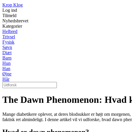
Krop Klog
Log ind
Tilmeld
Nyhedsbrevet
Kategorier
Helbred
Trivsel
Fysisk
Søvn
Diæt
Barn
Hun
Han
Øjne
Hår
The Dawn Phenomenon: Hvad k
Mange diabetikere oplever, at deres blodsukker er højt om morgenen,
faktisk ret almindeligt. I denne artikel vil vi udforske, hvad dawn phen
Hvad er dawn phenomenon?