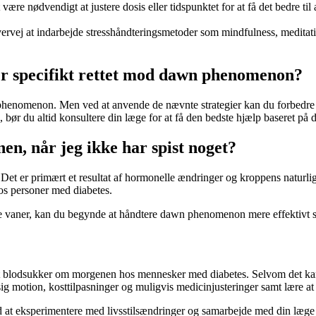
være nødvendigt at justere dosis eller tidspunktet for at få det bedre t
ervej at indarbejde stresshåndteringsmetoder som mindfulness, meditatio
er specifikt rettet mod dawn phenomenon?
n phenomenon. Men ved at anvende de nævnte strategier kan du forbedre 
bør du altid konsultere din læge for at få den bedste hjælp baseret på 
n, når jeg ikke har spist noget?
 Det er primært et resultat af hormonelle ændringer og kroppens naturl
os personer med diabetes.
ige vaner, kan du begynde at håndtere dawn phenomenon mere effektivt s
t blodsukker om morgenen hos mennesker med diabetes. Selvom det kan væ
motion, kosttilpasninger og muligvis medicinjusteringer samt lære at h
 eksperimentere med livsstilsændringer og samarbejde med din læge k