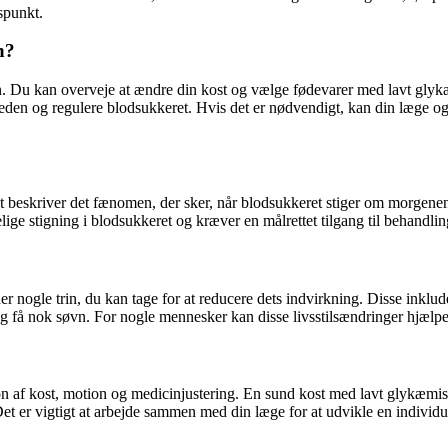
dspunkt.
n?
u kan overveje at ændre din kost og vælge fødevarer med lavt glykæmisk
n og regulere blodsukkeret. Hvis det er nødvendigt, kan din læge også 
eskriver det fænomen, der sker, når blodsukkeret stiger om morgenen 
ge stigning i blodsukkeret og kræver en målrettet tilgang til behandlin
nogle trin, du kan tage for at reducere dets indvirkning. Disse inkluder
og få nok søvn. For nogle mennesker kan disse livsstilsændringer hjæl
af kost, motion og medicinjustering. En sund kost med lavt glykæmisk
er vigtigt at arbejde sammen med din læge for at udvikle en individue