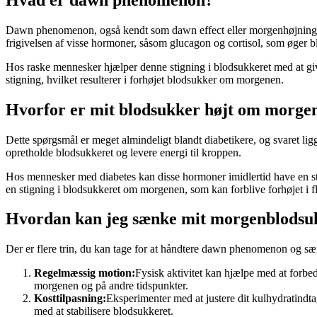
Dawn phenomenon, også kendt som dawn effect eller morgenhøjning af 
frigivelsen af visse hormoner, såsom glucagon og cortisol, som øger 
Hos raske mennesker hjælper denne stigning i blodsukkeret med at giv
stigning, hvilket resulterer i forhøjet blodsukker om morgenen.
Hvorfor er mit blodsukker højt om morgen
Dette spørgsmål er meget almindeligt blandt diabetikere, og svaret li
opretholde blodsukkeret og levere energi til kroppen.
Hos mennesker med diabetes kan disse hormoner imidlertid have en stør
en stigning i blodsukkeret om morgenen, som kan forblive forhøjet i fle
Hvordan kan jeg sænke mit morgenblodsu
Der er flere trin, du kan tage for at håndtere dawn phenomenon og s
Regelmæssig motion:
Fysisk aktivitet kan hjælpe med at forbed
morgenen og på andre tidspunkter.
Kosttilpasning:
Eksperimenter med at justere dit kulhydratind
med at stabilisere blodsukkeret.