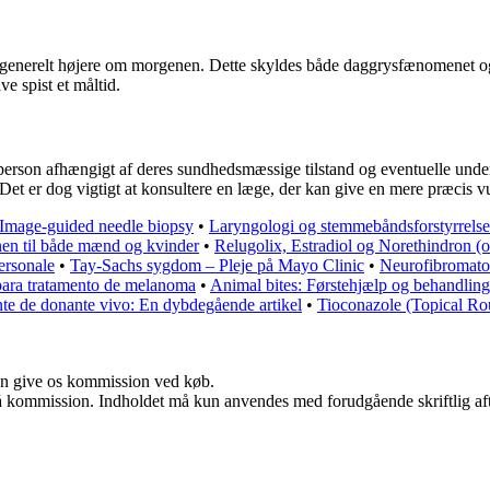
generelt højere om morgenen. Dette skyldes både daggrysfænomenet og
e spist et måltid.
 person afhængigt af deres sundhedsmæssige tilstand og eventuelle un
t er dog vigtigt at konsultere en læge, der kan give en mere præcis vu
Image-guided needle biopsy
•
Laryngologi og stemmebåndsforstyrrelser
en til både mænd og kvinder
•
Relugolix, Estradiol og Norethindron (or
ersonale
•
Tay-Sachs sygdom – Pleje på Mayo Clinic
•
Neurofibromato
ara tratamento de melanoma
•
Animal bites: Førstehjælp og behandling
nte de donante vivo: En dybdegående artikel
•
Tioconazole (Topical Ro
kan give os kommission ved køb.
 få kommission. Indholdet må kun anvendes med forudgående skriftlig aft