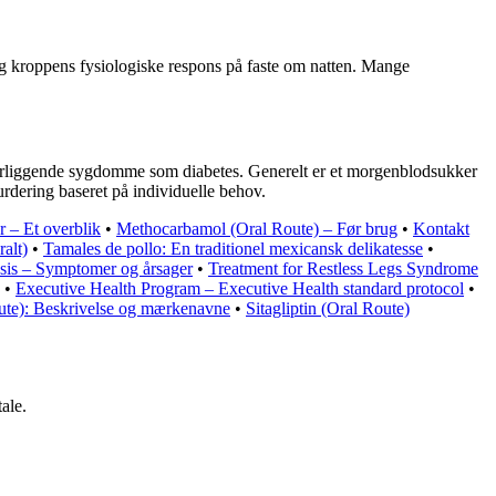
 kroppens fysiologiske respons på faste om natten. Mange
derliggende sygdomme som diabetes. Generelt er et morgenblodsukker
rdering baseret på individuelle behov.
 – Et overblik
•
Methocarbamol (Oral Route) – Før brug
•
Kontakt
alt)
•
Tamales de pollo: En traditionel mexicansk delikatesse
•
sis – Symptomer og årsager
•
Treatment for Restless Legs Syndrome
•
Executive Health Program – Executive Health standard protocol
•
ute): Beskrivelse og mærkenavne
•
Sitagliptin (Oral Route)
ale.