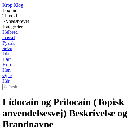
Krop Klog
Log ind
Tilmeld
Nyhedsbrevet
Kategorier
Helbred
Trivsel
Fysisk
Søvn
Diæt
Barn
Hun
Han
Øjne
Hår
Lidocain og Prilocain (Topisk
anvendelsesvej) Beskrivelse og
Brandnavne