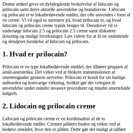
Denne artikel giver en dybdegående beskrivelse af lidocain og
prilocain samt deres aktuelle anvendelse og brandnavne. Lidocain
og prilocain er to lokalbedøvende midler, der ofte anvendes i form af
en creme. Vi vil også se nærmere på, hvad prilocain er, og hvad
lidocain og prilocain creme typisk bruges til. Derudover vil vi
undersøge lidocain 2.5 og prilocain 2.5 creme samt diskutere
dosering og mulige bivirkninger. Læs videre for at få en omfattende
og detaljeret forståelse af lidocain og prilocain.
1. Hvad er prilocain?
Prilocain er en type lokalbedøvende middel, der tilhører gruppen af
amid-anæstetika. Det virker ved at blokere transmissionen af
smertesignaler gennem nerverne. Prilocain er kendt for sin hurtige
indtræden og kortvarige virkning, hvilket gør det velegnet til
anvendelse under mindre invasive procedurer og mindre smertefulde
indgreb.
2. Lidocain og prilocain creme
Lidocain og prilocain creme er en kombination af de to
lokalbedøvende midler. Cremen påføres huden og virker ved at
bedøve området, hvor den er påført. Dette gør det muligt at udføre