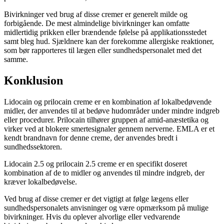
Bivirkninger ved brug af disse cremer er generelt milde og
forbigående. De mest almindelige bivirkninger kan omfatte
midlertidig prikken eller brændende følelse på applikationsstedet
samt bleg hud. Sjældnere kan der forekomme allergiske reaktioner,
som bør rapporteres til lægen eller sundhedspersonalet med det
samme.
Konklusion
Lidocain og prilocain creme er en kombination af lokalbedøvende
midler, der anvendes til at bedøve hudområder under mindre indgreb
eller procedurer. Prilocain tilhører gruppen af amid-anæstetika og
virker ved at blokere smertesignaler gennem nerverne. EMLA er et
kendt brandnavn for denne creme, der anvendes bredt i
sundhedssektoren.
Lidocain 2.5 og prilocain 2.5 creme er en specifikt doseret
kombination af de to midler og anvendes til mindre indgreb, der
kræver lokalbedøvelse.
Ved brug af disse cremer er det vigtigt at følge lægens eller
sundhedspersonalets anvisninger og være opmærksom på mulige
bivirkninger. Hvis du oplever alvorlige eller vedvarende