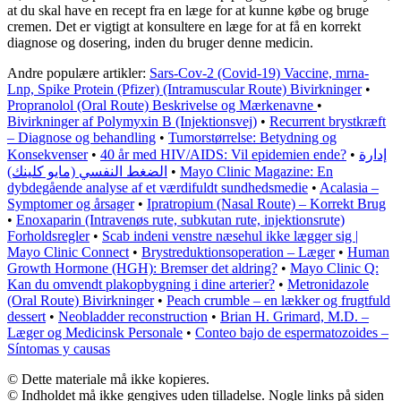
at du skal have en recept fra en læge for at kunne købe og bruge
cremen. Det er vigtigt at konsultere en læge for at få en korrekt
diagnose og dosering, inden du bruger denne medicin.
Andre populære artikler:
Sars-Cov-2 (Covid-19) Vaccine, mrna-
Lnp, Spike Protein (Pfizer) (Intramuscular Route) Bivirkninger
•
Propranolol (Oral Route) Beskrivelse og Mærkenavne
•
Bivirkninger af Polymyxin B (Injektionsvej)
•
Recurrent brystkræft
– Diagnose og behandling
•
Tumorstørrelse: Betydning og
Konsekvenser
•
40 år med HIV/AIDS: Vil epidemien ende?
•
إدارة
الضغط النفسي (مايو كلينك)
•
Mayo Clinic Magazine: En
dybdegående analyse af et værdifuldt sundhedsmedie
•
Acalasia –
Symptomer og årsager
•
Ipratropium (Nasal Route) – Korrekt Brug
•
Enoxaparin (Intravenøs rute, subkutan rute, injektionsrute)
Forholdsregler
•
Scab indeni venstre næsehul ikke lægger sig |
Mayo Clinic Connect
•
Brystreduktionsoperation – Læger
•
Human
Growth Hormone (HGH): Bremser det aldring?
•
Mayo Clinic Q:
Kan du omvendt plakopbygning i dine arterier?
•
Metronidazole
(Oral Route) Bivirkninger
•
Peach crumble – en lækker og frugtfuld
dessert
•
Neobladder reconstruction
•
Brian H. Grimard, M.D. –
Læger og Medicinsk Personale
•
Conteo bajo de espermatozoides –
Síntomas y causas
© Dette materiale må ikke kopieres.
© Indholdet må ikke gengives uden tilladelse. Nogle links på siden