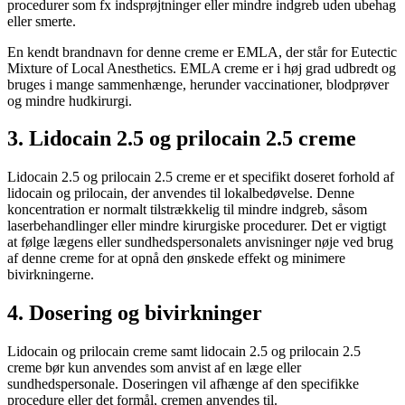
procedurer som fx indsprøjtninger eller mindre indgreb uden ubehag
eller smerte.
En kendt brandnavn for denne creme er EMLA, der står for Eutectic
Mixture of Local Anesthetics. EMLA creme er i høj grad udbredt og
bruges i mange sammenhænge, herunder vaccinationer, blodprøver
og mindre hudkirurgi.
3. Lidocain 2.5 og prilocain 2.5 creme
Lidocain 2.5 og prilocain 2.5 creme er et specifikt doseret forhold af
lidocain og prilocain, der anvendes til lokalbedøvelse. Denne
koncentration er normalt tilstrækkelig til mindre indgreb, såsom
laserbehandlinger eller mindre kirurgiske procedurer. Det er vigtigt
at følge lægens eller sundhedspersonalets anvisninger nøje ved brug
af denne creme for at opnå den ønskede effekt og minimere
bivirkningerne.
4. Dosering og bivirkninger
Lidocain og prilocain creme samt lidocain 2.5 og prilocain 2.5
creme bør kun anvendes som anvist af en læge eller
sundhedspersonale. Doseringen vil afhænge af den specifikke
procedure eller det formål, cremen anvendes til.