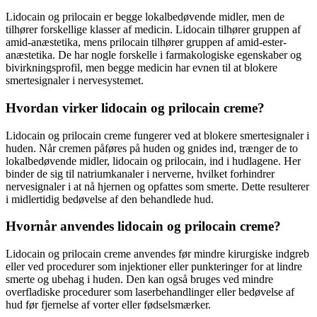
Lidocain og prilocain er begge lokalbedøvende midler, men de
tilhører forskellige klasser af medicin. Lidocain tilhører gruppen af
amid-anæstetika, mens prilocain tilhører gruppen af amid-ester-
anæstetika. De har nogle forskelle i farmakologiske egenskaber og
bivirkningsprofil, men begge medicin har evnen til at blokere
smertesignaler i nervesystemet.
Hvordan virker lidocain og prilocain creme?
Lidocain og prilocain creme fungerer ved at blokere smertesignaler i
huden. Når cremen påføres på huden og gnides ind, trænger de to
lokalbedøvende midler, lidocain og prilocain, ind i hudlagene. Her
binder de sig til natriumkanaler i nerverne, hvilket forhindrer
nervesignaler i at nå hjernen og opfattes som smerte. Dette resulterer
i midlertidig bedøvelse af den behandlede hud.
Hvornår anvendes lidocain og prilocain creme?
Lidocain og prilocain creme anvendes før mindre kirurgiske indgreb
eller ved procedurer som injektioner eller punkteringer for at lindre
smerte og ubehag i huden. Den kan også bruges ved mindre
overfladiske procedurer som laserbehandlinger eller bedøvelse af
hud før fjernelse af vorter eller fødselsmærker.