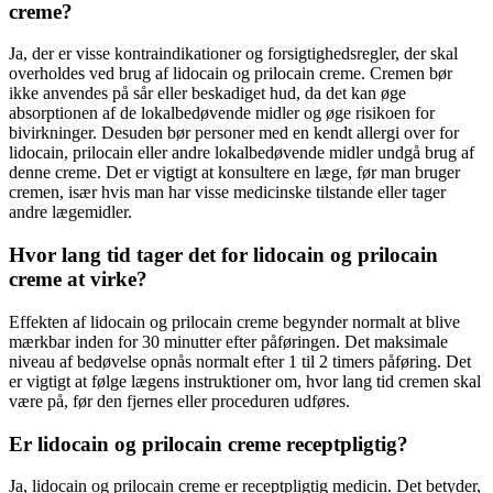
creme?
Ja, der er visse kontraindikationer og forsigtighedsregler, der skal
overholdes ved brug af lidocain og prilocain creme. Cremen bør
ikke anvendes på sår eller beskadiget hud, da det kan øge
absorptionen af de lokalbedøvende midler og øge risikoen for
bivirkninger. Desuden bør personer med en kendt allergi over for
lidocain, prilocain eller andre lokalbedøvende midler undgå brug af
denne creme. Det er vigtigt at konsultere en læge, før man bruger
cremen, især hvis man har visse medicinske tilstande eller tager
andre lægemidler.
Hvor lang tid tager det for lidocain og prilocain
creme at virke?
Effekten af lidocain og prilocain creme begynder normalt at blive
mærkbar inden for 30 minutter efter påføringen. Det maksimale
niveau af bedøvelse opnås normalt efter 1 til 2 timers påføring. Det
er vigtigt at følge lægens instruktioner om, hvor lang tid cremen skal
være på, før den fjernes eller proceduren udføres.
Er lidocain og prilocain creme receptpligtig?
Ja, lidocain og prilocain creme er receptpligtig medicin. Det betyder,