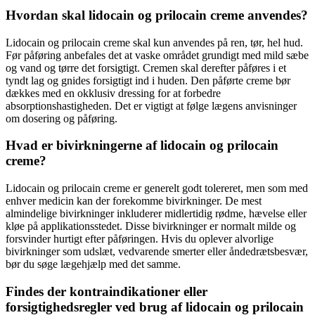
Hvordan skal lidocain og prilocain creme anvendes?
Lidocain og prilocain creme skal kun anvendes på ren, tør, hel hud.
Før påføring anbefales det at vaske området grundigt med mild sæbe
og vand og tørre det forsigtigt. Cremen skal derefter påføres i et
tyndt lag og gnides forsigtigt ind i huden. Den påførte creme bør
dækkes med en okklusiv dressing for at forbedre
absorptionshastigheden. Det er vigtigt at følge lægens anvisninger
om dosering og påføring.
Hvad er bivirkningerne af lidocain og prilocain
creme?
Lidocain og prilocain creme er generelt godt tolereret, men som med
enhver medicin kan der forekomme bivirkninger. De mest
almindelige bivirkninger inkluderer midlertidig rødme, hævelse eller
kløe på applikationsstedet. Disse bivirkninger er normalt milde og
forsvinder hurtigt efter påføringen. Hvis du oplever alvorlige
bivirkninger som udslæt, vedvarende smerter eller åndedrætsbesvær,
bør du søge lægehjælp med det samme.
Findes der kontraindikationer eller
forsigtighedsregler ved brug af lidocain og prilocain