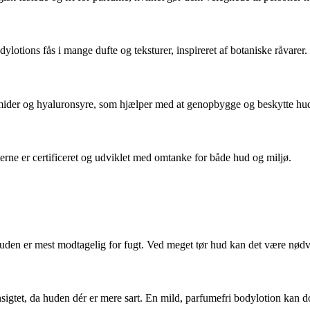
lotions fås i mange dufte og teksturer, inspireret af botaniske råvarer.
amider og hyaluronsyre, som hjælper med at genopbygge og beskytte hu
erne er certificeret og udviklet med omtanke for både hud og miljø.
r huden er mest modtagelig for fugt. Ved meget tør hud kan det være nød
 ansigtet, da huden dér er mere sart. En mild, parfumefri bodylotion kan 