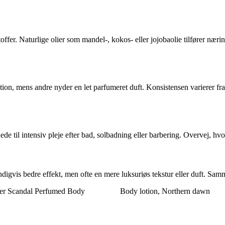
fer. Naturlige olier som mandel-, kokos- eller jojobaolie tilfører næri
lotion, mens andre nyder en let parfumeret duft. Konsistensen varierer fr
ede til intensiv pleje efter bad, solbadning eller barbering. Overvej, hv
igvis bedre effekt, men ofte en mere luksuriøs tekstur eller duft. Samme
ier Scandal Perfumed Body
Body lotion, Northern dawn