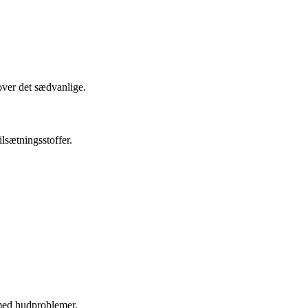
over det sædvanlige.
lsætningsstoffer.
 med hudproblemer.