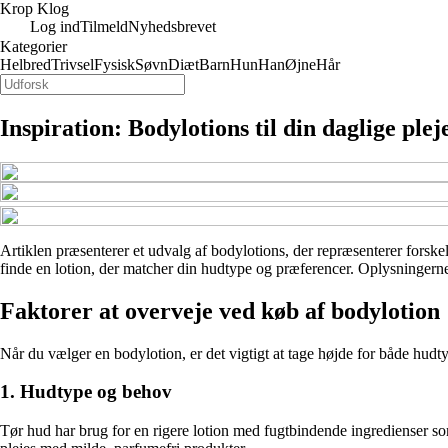
Krop Klog
Log ind
Tilmeld
Nyhedsbrevet
Kategorier
Helbred
Trivsel
Fysisk
Søvn
Diæt
Barn
Hun
Han
Øjne
Hår
Inspiration: Bodylotions til din daglige plej
Artiklen præsenterer et udvalg af bodylotions, der repræsenterer forskel
finde en lotion, der matcher din hudtype og præferencer. Oplysningerne 
Faktorer at overveje ved køb af bodylotion
Når du vælger en bodylotion, er det vigtigt at tage højde for både hud
1. Hudtype og behov
Tør hud har brug for en rigere lotion med fugtbindende ingredienser som