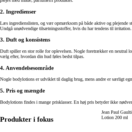
plejes med milde, parfumefri produkter.
2. Ingredienser
Læs ingredienslisten, og vær opmærksom på både aktive og plejende stof
Undgå unødvendige tilsætningsstoffer, hvis du har tendens til irritation.
3. Duft og konsistens
Duft spiller en stor rolle for oplevelsen. Nogle foretrækker en neutral 
vælg efter, hvordan din hud føles bedst tilpas.
4. Anvendelsesområde
Nogle bodylotions er udviklet til daglig brug, mens andre er særligt egn
5. Pris og mængde
Bodylotions findes i mange prisklasser. En høj pris betyder ikke nødvend
Jean Paul Gault
Lotion 200 ml
Produkter i fokus