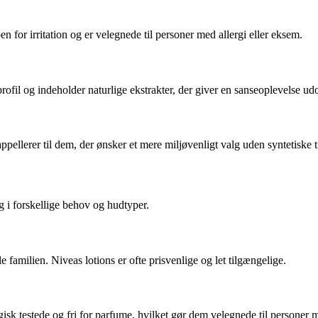
oen for irritation og er velegnede til personer med allergi eller eksem.
ofil og indeholder naturlige ekstrakter, der giver en sanseoplevelse ud
ellerer til dem, der ønsker et mere miljøvenligt valg uden syntetiske ti
g i forskellige behov og hudtyper.
e familien. Niveas lotions er ofte prisvenlige og let tilgængelige.
sk testede og fri for parfume, hvilket gør dem velegnede til personer