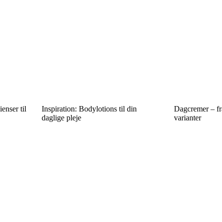
enser til
Inspiration: Bodylotions til din
Dagcremer – fra
daglige pleje
varianter