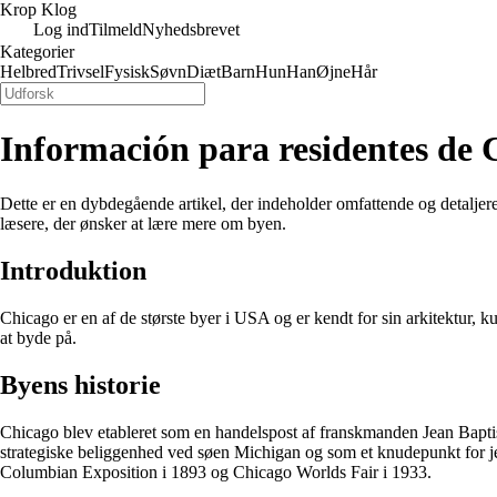
Krop Klog
Log ind
Tilmeld
Nyhedsbrevet
Kategorier
Helbred
Trivsel
Fysisk
Søvn
Diæt
Barn
Hun
Han
Øjne
Hår
Información para residentes de 
Dette er en dybdegående artikel, der indeholder omfattende og detalje
læsere, der ønsker at lære mere om byen.
Introduktion
Chicago er en af de største byer i USA og er kendt for sin arkitektur, 
at byde på.
Byens historie
Chicago blev etableret som en handelspost af franskmanden Jean Baptis
strategiske beliggenhed ved søen Michigan og som et knudepunkt for jer
Columbian Exposition i 1893 og Chicago Worlds Fair i 1933.