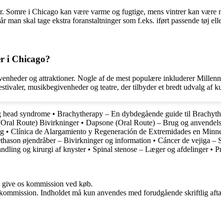
r. Somre i Chicago kan være varme og fugtige, mens vintrer kan være m
 man skal tage ekstra foranstaltninger som f.eks. iført passende tøj elle
er i Chicago?
givenheder og attraktioner. Nogle af de mest populære inkluderer Mille
aler, musikbegivenheder og teatre, der tilbyder et bredt udvalg af kul
ng head syndrome
•
Brachytherapy – En dybdegående guide til Brachyth
(Oral Route) Bivirkninger
•
Dapsone (Oral Route) – Brug og anvendel
ug
•
Clínica de Alargamiento y Regeneración de Extremidades en Minn
hason øjendråber – Bivirkninger og information
•
Cáncer de vejiga – 
dling og kirurgi af knyster
•
Spinal stenose – Læger og afdelinger
•
P
n give os kommission ved køb.
få kommission. Indholdet må kun anvendes med forudgående skriftlig afta