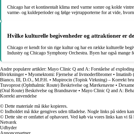
Chicago har et kontinentalt klima med varme somre og kolde vintre
varme- og kuldeperioder og følge vejrrapporterne for at vide, hvornår
Hvilke kulturelle begivenheder og attraktioner er d
Chicago er kendt for sin rige kultur og har en række kulturelle be
Industry og Chicago Symphony Orchestra. Byen har også mange festiv
Andre populære artikler:
Mayo Clinic Q and A: Forståelse af explodi
Bivirkninger
•
Myomektomi: Fjernelse af livmoderfibromer
•
Imatinib 
Bianco, III, D.O., M.P.H.
•
Mupirocin (Topisk Virkning) – Korrekt br
Travoprost (Ophthalmic Route) Beskrivelse og Mærkenavne
•
Dexamet
(Oral Route) Beskrivelse og Brandnavne
•
Mayo Clinic Q and A: Behan
Korrekt anvendelse
© Dette materiale må ikke kopieres.
© Indholdet må ikke gengives uden tilladelse. Nogle links på siden ka
© Dette site er omfattet af ophavsret. Ved køb via vores links kan vi 
Netværk
Udbyder
Annoncepartner