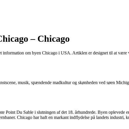
Chicago – Chicago
ret information om byen Chicago i USA. Artiklen er designet til at vær
kunstscene, musik, spændende madkultur og skønheden ved søen Michigan. 
te Point Du Sable i slutningen af det 18. århundrede. Byen oplevede en
nbaner. Chicago har haft en markant indflydelse på landets industri, k