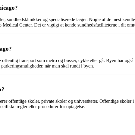
Chicago?
aler, sundhedsklinikker og specialiserede læger. Nogle af de mest kend
Medical Center. Det er vigtigt at kende sundhedsfaciliteterne i dit om
cago?
offentlig transport som metro og busser, cykle eller gå. Byen har også
 parkeringsmuligheder, når man skal rundt i byen.
o?
offentlige skoler, private skoler og universiteter. Offentlige skoler i Ch
ecifikke regler eller procedurer for optagelse.