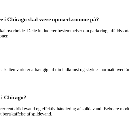
oere i Chicago skal være opmærksomme på?
skal overholde. Dette inkluderer bestemmelser om parkering, affaldssorte
oner.
tskatten varierer afhængigt af din indkomst og skyldes normalt hvert år i
.
 i Chicago?
er rent drikkevand og effektiv håndtering af spildevand. Beboere modt
t bortskaffelse af spildevand.