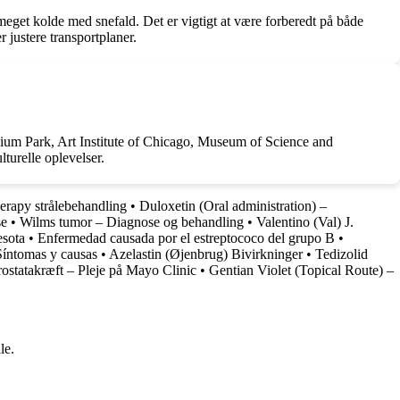
eget kolde med snefald. Det er vigtigt at være forberedt på både
r justere transportplaner.
nnium Park, Art Institute of Chicago, Museum of Science and
turelle oplevelser.
erapy strålebehandling
•
Duloxetin (Oral administration) –
se
•
Wilms tumor – Diagnose og behandling
•
Valentino (Val) J.
esota
•
Enfermedad causada por el estreptococo del grupo B
•
Síntomas y causas
•
Azelastin (Øjenbrug) Bivirkninger
•
Tedizolid
rostatakræft – Pleje på Mayo Clinic
•
Gentian Violet (Topical Route) –
le.