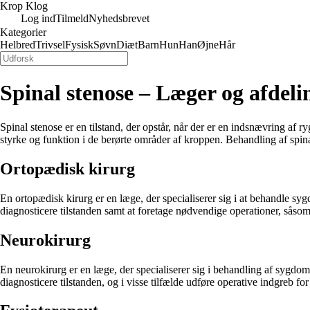
Krop Klog
Log ind
Tilmeld
Nyhedsbrevet
Kategorier
Helbred
Trivsel
Fysisk
Søvn
Diæt
Barn
Hun
Han
Øjne
Hår
Spinal stenose – Læger og afdeli
Spinal stenose er en tilstand, der opstår, når der er en indsnævring af 
styrke og funktion i de berørte områder af kroppen. Behandling af spinal
Ortopædisk kirurg
En ortopædisk kirurg er en læge, der specialiserer sig i at behandle sy
diagnosticere tilstanden samt at foretage nødvendige operationer, såsom
Neurokirurg
En neurokirurg er en læge, der specialiserer sig i behandling af sygd
diagnosticere tilstanden, og i visse tilfælde udføre operative indgreb f