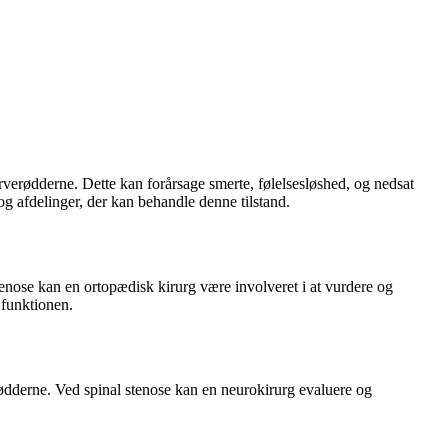
erverødderne. Dette kan forårsage smerte, følelsesløshed, og nedsat
og afdelinger, der kan behandle denne tilstand.
tenose kan en ortopædisk kirurg være involveret i at vurdere og
 funktionen.
rødderne. Ved spinal stenose kan en neurokirurg evaluere og