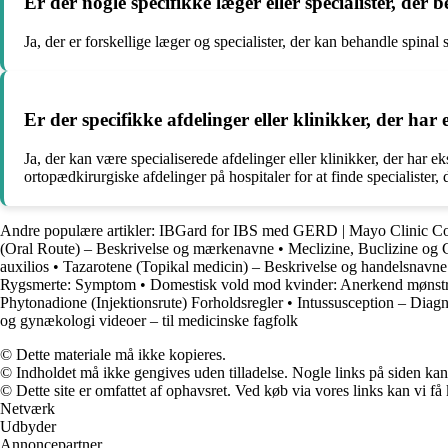
Er der nogle specifikke læger eller specialister, der 
Ja, der er forskellige læger og specialister, der kan behandle spina
Er der specifikke afdelinger eller klinikker, der har
Ja, der kan være specialiserede afdelinger eller klinikker, der har e
ortopædkirurgiske afdelinger på hospitaler for at finde specialister, 
Andre populære artikler:
IBGard for IBS med GERD | Mayo Clinic C
(Oral Route) – Beskrivelse og mærkenavne
•
Meclizine, Buclizine og C
auxilios
•
Tazarotene (Topikal medicin) – Beskrivelse og handelsnavne
Rygsmerte: Symptom
•
Domestisk vold mod kvinder: Anerkend mønstr
Phytonadione (Injektionsrute) Forholdsregler
•
Intussusception – Diag
og gynækologi videoer – til medicinske fagfolk
© Dette materiale må ikke kopieres.
© Indholdet må ikke gengives uden tilladelse. Nogle links på siden ka
© Dette site er omfattet af ophavsret. Ved køb via vores links kan vi 
Netværk
Udbyder
Annoncepartner