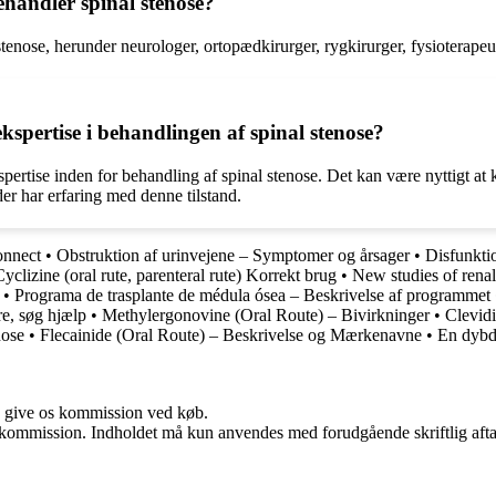
behandler spinal stenose?
l stenose, herunder neurologer, ortopædkirurger, rygkirurger, fysioterape
 ekspertise i behandlingen af spinal stenose?
kspertise inden for behandling af spinal stenose. Det kan være nyttigt at 
der har erfaring med denne tilstand.
onnect
•
Obstruktion af urinvejene – Symptomer og årsager
•
Disfunkti
yclizine (oral rute, parenteral rute) Korrekt brug
•
New studies of renal
•
Programa de trasplante de médula ósea – Beskrivelse af programmet
e, søg hjælp
•
Methylergonovine (Oral Route) – Bivirkninger
•
Clevidi
nose
•
Flecainide (Oral Route) – Beskrivelse og Mærkenavne
•
En dybd
n give os kommission ved køb.
få kommission. Indholdet må kun anvendes med forudgående skriftlig afta