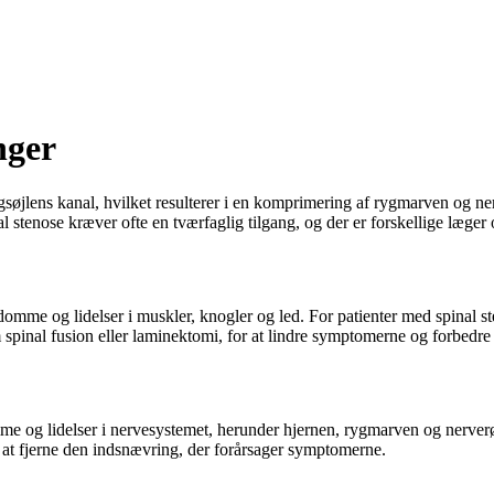
nger
rygsøjlens kanal, hvilket resulterer i en komprimering af rygmarven og n
 stenose kræver ofte en tværfaglig tilgang, og der er forskellige læger 
gdomme og lidelser i muskler, knogler og led. For patienter med spinal s
 spinal fusion eller laminektomi, for at lindre symptomerne og forbedre
omme og lidelser i nervesystemet, herunder hjernen, rygmarven og nerve
or at fjerne den indsnævring, der forårsager symptomerne.