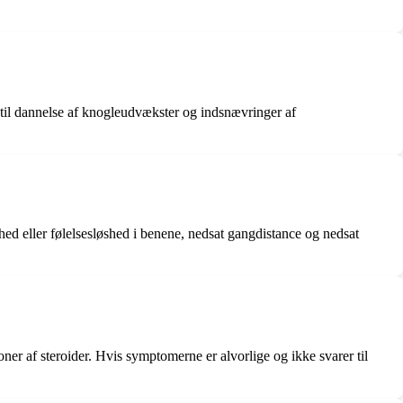
re til dannelse af knogleudvækster og indsnævringer af
ed eller følelsesløshed i benene, nedsat gangdistance og nedsat
oner af steroider. Hvis symptomerne er alvorlige og ikke svarer til