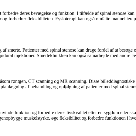
 forbedre deres bevægelse og funktion. I tilfælde af spinal stenose kan 
og forbedrer fleksibiliteten. Fysioterapi kan også omfatte manuel terap
 af smerte. Patienter med spinal stenose kan drage fordel af at besøge en 
epidural injektioner. Smerteklinikken kan også samarbejde med andre læ
 såsom røntgen, CT-scanning og MR-scanning. Disse billeddiagnostiske un
g, planlægning af behandling og opfølgning af patienter med spinal steno
genvinde funktion og forbedre deres livskvalitet efter en sygdom eller s
 genopbygge muskelstyrke, øge fleksibilitet og forbedre funktionen i hv