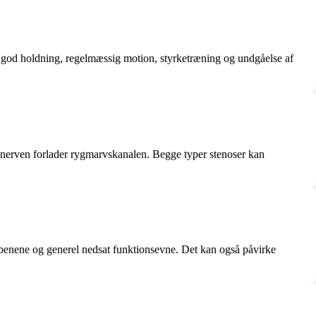
ed god holdning, regelmæssig motion, styrketræning og undgåelse af
alnerven forlader rygmarvskanalen. Begge typer stenoser kan
i benene og generel nedsat funktionsevne. Det kan også påvirke