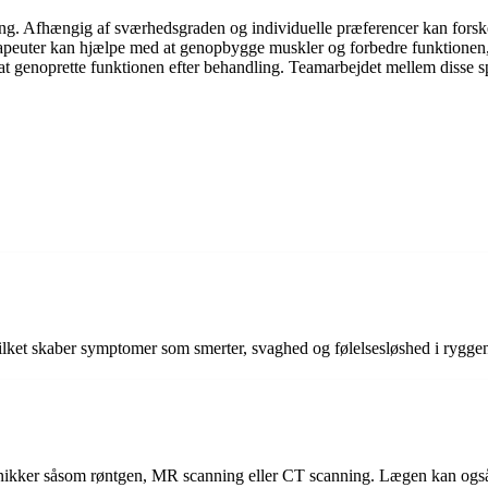
dling. Afhængig af sværhedsgraden og individuelle præferencer kan forske
rapeuter kan hjælpe med at genopbygge muskler og forbedre funktionen, 
t genoprette funktionen efter behandling. Teamarbejdet mellem disse spec
vilket skaber symptomer som smerter, svaghed og følelsesløshed i rygge
eknikker såsom røntgen, MR scanning eller CT scanning. Lægen kan også 