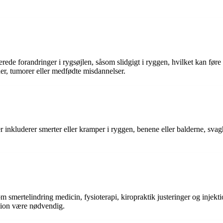
terede forandringer i rygsøjlen, såsom slidgigt i ryggen, hvilket kan fø
er, tumorer eller medfødte misdannelser.
nkluderer smerter eller kramper i ryggen, benene eller balderne, svagh
m smertelindring medicin, fysioterapi, kiropraktik justeringer og injekti
sion være nødvendig.