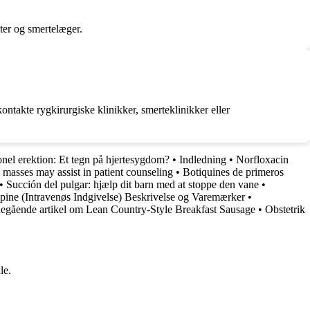
uter og smertelæger.
kontakte rygkirurgiske klinikker, smerteklinikker eller
onel erektion: Et tegn på hjertesygdom?
•
Indledning
•
Norfloxacin
 masses may assist in patient counseling
•
Botiquines de primeros
•
Succión del pulgar: hjælp dit barn med at stoppe den vane
•
pine (Intravenøs Indgivelse) Beskrivelse og Varemærker
•
egående artikel om Lean Country-Style Breakfast Sausage
•
Obstetrik
le.