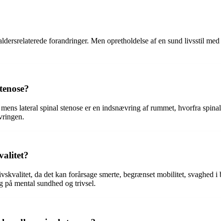
 aldersrelaterede forandringer. Men opretholdelse af en sund livsstil m
stenose?
 mens lateral spinal stenose er en indsnævring af rummet, hvorfra spin
vringen.
alitet?
ivskvalitet, da det kan forårsage smerte, begrænset mobilitet, svaghed 
ng på mental sundhed og trivsel.