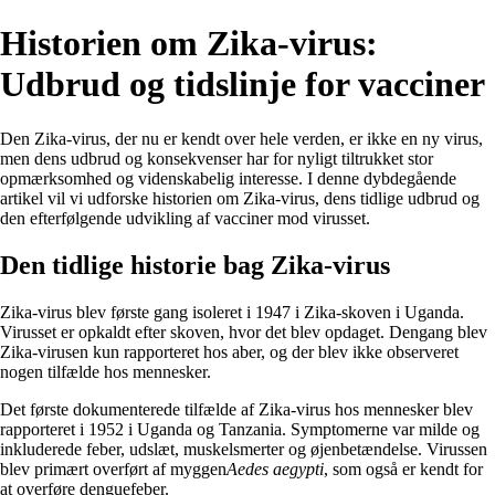
Historien om Zika-virus:
Udbrud og tidslinje for vacciner
Den Zika-virus, der nu er kendt over hele verden, er ikke en ny virus,
men dens udbrud og konsekvenser har for nyligt tiltrukket stor
opmærksomhed og videnskabelig interesse. I denne dybdegående
artikel vil vi udforske historien om Zika-virus, dens tidlige udbrud og
den efterfølgende udvikling af vacciner mod virusset.
Den tidlige historie bag Zika-virus
Zika-virus blev første gang isoleret i 1947 i Zika-skoven i Uganda.
Virusset er opkaldt efter skoven, hvor det blev opdaget. Dengang blev
Zika-virusen kun rapporteret hos aber, og der blev ikke observeret
nogen tilfælde hos mennesker.
Det første dokumenterede tilfælde af Zika-virus hos mennesker blev
rapporteret i 1952 i Uganda og Tanzania. Symptomerne var milde og
inkluderede feber, udslæt, muskelsmerter og øjenbetændelse. Virussen
blev primært overført af myggen
Aedes aegypti
, som også er kendt for
at overføre denguefeber.