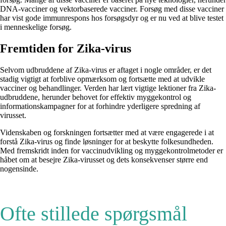
DNA-vacciner og vektorbaserede vacciner. Forsøg med disse vacciner
har vist gode immunrespons hos forsøgsdyr og er nu ved at blive testet
i menneskelige forsøg.
Fremtiden for Zika-virus
Selvom udbruddene af Zika-virus er aftaget i nogle områder, er det
stadig vigtigt at forblive opmærksom og fortsætte med at udvikle
vacciner og behandlinger. Verden har lært vigtige lektioner fra Zika-
udbruddene, herunder behovet for effektiv myggekontrol og
informationskampagner for at forhindre yderligere spredning af
virusset.
Videnskaben og forskningen fortsætter med at være engagerede i at
forstå Zika-virus og finde løsninger for at beskytte folkesundheden.
Med fremskridt inden for vaccinudvikling og myggekontrolmetoder er
håbet om at besejre Zika-virusset og dets konsekvenser større end
nogensinde.
Ofte stillede spørgsmål