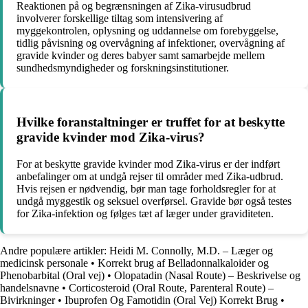
Reaktionen på og begrænsningen af Zika-virusudbrud
involverer forskellige tiltag som intensivering af
myggekontrolen, oplysning og uddannelse om forebyggelse,
tidlig påvisning og overvågning af infektioner, overvågning af
gravide kvinder og deres babyer samt samarbejde mellem
sundhedsmyndigheder og forskningsinstitutioner.
Hvilke foranstaltninger er truffet for at beskytte
gravide kvinder mod Zika-virus?
For at beskytte gravide kvinder mod Zika-virus er der indført
anbefalinger om at undgå rejser til områder med Zika-udbrud.
Hvis rejsen er nødvendig, bør man tage forholdsregler for at
undgå myggestik og seksuel overførsel. Gravide bør også testes
for Zika-infektion og følges tæt af læger under graviditeten.
Andre populære artikler:
Heidi M. Connolly, M.D. – Læger og
medicinsk personale
•
Korrekt brug af Belladonnalkaloider og
Phenobarbital (Oral vej)
•
Olopatadin (Nasal Route) – Beskrivelse og
handelsnavne
•
Corticosteroid (Oral Route, Parenteral Route) –
Bivirkninger
•
Ibuprofen Og Famotidin (Oral Vej) Korrekt Brug
•