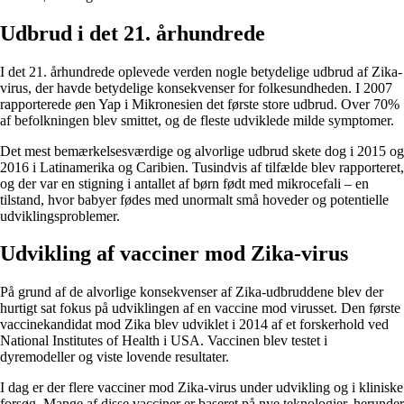
Udbrud i det 21. århundrede
I det 21. århundrede oplevede verden nogle betydelige udbrud af Zika-
virus, der havde betydelige konsekvenser for folkesundheden. I 2007
rapporterede øen Yap i Mikronesien det første store udbrud. Over 70%
af befolkningen blev smittet, og de fleste udviklede milde symptomer.
Det mest bemærkelsesværdige og alvorlige udbrud skete dog i 2015 og
2016 i Latinamerika og Caribien. Tusindvis af tilfælde blev rapporteret,
og der var en stigning i antallet af børn født med mikrocefali – en
tilstand, hvor babyer fødes med unormalt små hoveder og potentielle
udviklingsproblemer.
Udvikling af vacciner mod Zika-virus
På grund af de alvorlige konsekvenser af Zika-udbruddene blev der
hurtigt sat fokus på udviklingen af en vaccine mod virusset. Den første
vaccinekandidat mod Zika blev udviklet i 2014 af et forskerhold ved
National Institutes of Health i USA. Vaccinen blev testet i
dyremodeller og viste lovende resultater.
I dag er der flere vacciner mod Zika-virus under udvikling og i kliniske
forsøg. Mange af disse vacciner er baseret på nye teknologier, herunder