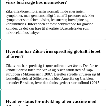
virus forårsage hos mennesker?
Zika-infektionen forårsager normalt milde eller ingen
symptomer, men gennemsnitligt 1 ud af 5 personer udvikler
symptomer som feber, udslæt, ledsmerter, hovedpine og
konjunktivitis. Infektionen er mest bekymrende for gravide
kvinder, da det kan føre til alvorlige fødselsdefekter som
mikrocefali hos babyer.
Hvordan har Zika-virus spredt sig globalt i løbet
af årene?
Zika-virus har spredt sig i større udbrud over årene. Det første
kendte udbrud uden for Afrika og Asien fandt sted på Yap-
øgruppen i Mikronesien i 2007. Derefter spredte virussen sig til
forskellige dele af Stillehavsområdet, Amerika og Caribien,
herunder Brasilien, hvor den forårsagede et stort udbrud i 2015.
Hvad er status for udvikling af en vaccine mod