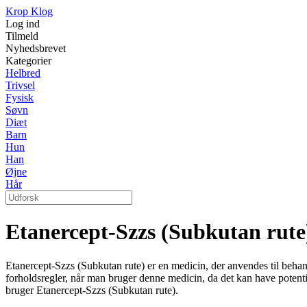
Krop Klog
Log ind
Tilmeld
Nyhedsbrevet
Kategorier
Helbred
Trivsel
Fysisk
Søvn
Diæt
Barn
Hun
Han
Øjne
Hår
Etanercept-Szzs (Subkutan rute
Etanercept-Szzs (Subkutan rute) er en medicin, der anvendes til behan
forholdsregler, når man bruger denne medicin, da det kan have potentia
bruger Etanercept-Szzs (Subkutan rute).