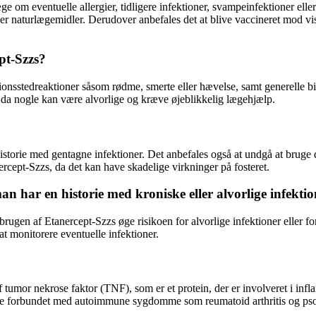
 om eventuelle allergier, tidligere infektioner, svampeinfektioner elle
ler naturlægemidler. Derudover anbefales det at blive vaccineret mod vi
pt-Szzs?
tionsstedreaktioner såsom rødme, smerte eller hævelse, samt generelle 
, da nogle kan være alvorlige og kræve øjeblikkelig lægehjælp.
istorie med gentagne infektioner. Det anbefales også at undgå at bruge d
cept-Szzs, da det kan have skadelige virkninger på fosteret.
an har en historie med kroniske eller alvorlige infekti
rugen af ​​Etanercept-Szzs øge risikoen for alvorlige infektioner eller f
t monitorere eventuelle infektioner.
 tumor nekrose faktor (TNF), som er et protein, der er involveret i
ne forbundet med autoimmune sygdomme som reumatoid arthritis og psor