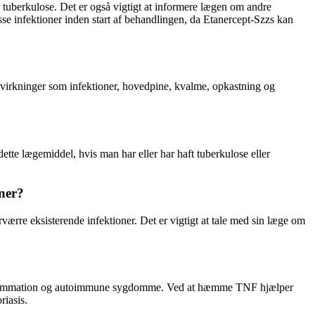
r tuberkulose. Det er også vigtigt at informere lægen om andre
sse infektioner inden start af behandlingen, da Etanercept-Szzs kan
bivirkninger som infektioner, hovedpine, kvalme, opkastning og
ette lægemiddel, hvis man har eller har haft tuberkulose eller
oner?
orværre eksisterende infektioner. Det er vigtigt at tale med sin læge om
 inflammation og autoimmune sygdomme. Ved at hæmme TNF hjælper
iasis.