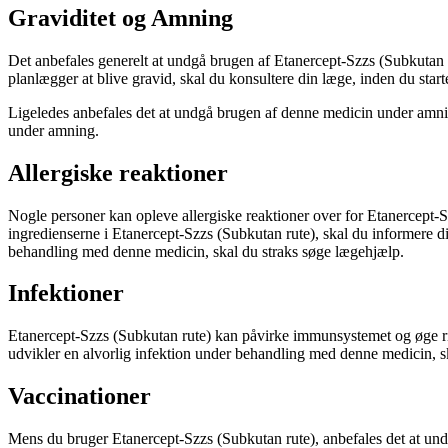
Graviditet og Amning
Det anbefales generelt at undgå brugen af Etanercept-Szzs (Subkutan r
planlægger at blive gravid, skal du konsultere din læge, inden du sta
Ligeledes anbefales det at undgå brugen af denne medicin under amnin
under amning.
Allergiske reaktioner
Nogle personer kan opleve allergiske reaktioner over for Etanercept-S
ingredienserne i Etanercept-Szzs (Subkutan rute), skal du informere
behandling med denne medicin, skal du straks søge lægehjælp.
Infektioner
Etanercept-Szzs (Subkutan rute) kan påvirke immunsystemet og øge ris
udvikler en alvorlig infektion under behandling med denne medicin, sk
Vaccinationer
Mens du bruger Etanercept-Szzs (Subkutan rute), anbefales det at un