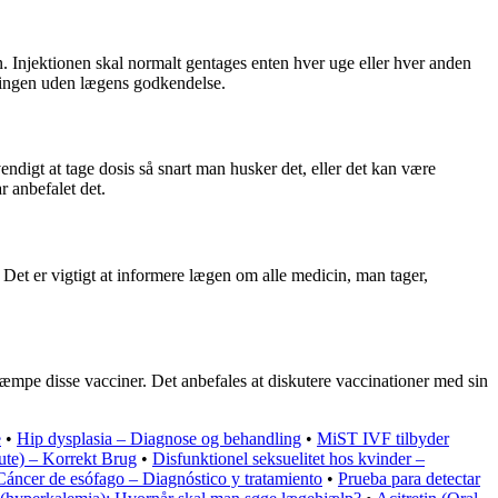
en. Injektionen skal normalt gentages enten hver uge eller hver anden
eringen uden lægens godkendelse.
ndigt at tage dosis så snart man husker det, eller det kan være
r anbefalet det.
Det er vigtigt at informere lægen om alle medicin, man tager,
æmpe disse vacciner. Det anbefales at diskutere vaccinationer med sin
e
•
Hip dysplasia – Diagnose og behandling
•
MiST IVF tilbyder
ute) – Korrekt Brug
•
Disfunktionel seksuelitet hos kvinder –
Cáncer de esófago – Diagnóstico y tratamiento
•
Prueba para detectar