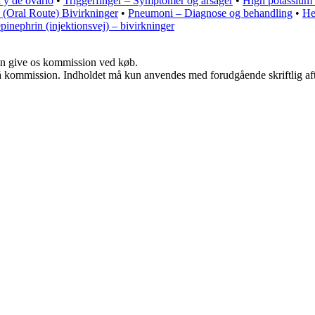
 y de ovario
•
Triggerfinger – Symptomer og årsager
•
High potassium 
 (Oral Route) Bivirkninger
•
Pneumoni – Diagnose og behandling
•
He
pinephrin (injektionsvej) – bivirkninger
kan give os kommission ved køb.
 få kommission. Indholdet må kun anvendes med forudgående skriftlig aft