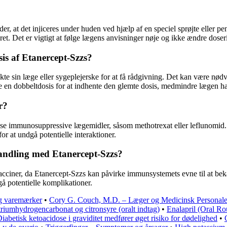
er, at det injiceres under huden ved hjælp af en speciel sprøjte eller p
ret. Det er vigtigt at følge lægens anvisninger nøje og ikke ændre dos
is af Etanercept-Szzs?
e sin læge eller sygeplejerske for at få rådgivning. Det kan være nødve
age en dobbeltdosis for at indhente den glemte dosis, medmindre lægen ha
r?
sse immunosuppressive lægemidler, såsom methotrexat eller leflunomid. 
or at undgå potentielle interaktioner.
handling med Etanercept-Szzs?
cciner, da Etanercept-Szzs kan påvirke immunsystemets evne til at bek
å potentielle komplikationer.
og varemærker
•
Cory G. Couch, M.D. – Læger og Medicinsk Personal
triumhydrogencarbonat og citronsyre (oralt indtag)
•
Enalapril (Oral Ro
iabetisk ketoacidose i graviditet medfører øget risiko for dødelighed
•