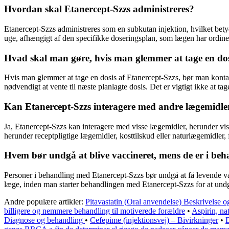
Hvordan skal Etanercept-Szzs administreres?
Etanercept-Szzs administreres som en subkutan injektion, hvilket betyd
uge, afhængigt af den specifikke doseringsplan, som lægen har ordine
Hvad skal man gøre, hvis man glemmer at tage en dos
Hvis man glemmer at tage en dosis af Etanercept-Szzs, bør man kontakt
nødvendigt at vente til næste planlagte dosis. Det er vigtigt ikke at t
Kan Etanercept-Szzs interagere med andre lægemidle
Ja, Etanercept-Szzs kan interagere med visse lægemidler, herunder vi
herunder receptpligtige lægemidler, kosttilskud eller naturlægemidler, f
Hvem bør undgå at blive vaccineret, mens de er i be
Personer i behandling med Etanercept-Szzs bør undgå at få levende va
læge, inden man starter behandlingen med Etanercept-Szzs for at undg
Andre populære artikler:
Pitavastatin (Oral anvendelse) Beskrivelse 
billigere og nemmere behandling til motiverede forældre
•
Aspirin, na
Diagnose og behandling
•
Cefepime (injektionsvej) – Bivirkninger
•
D