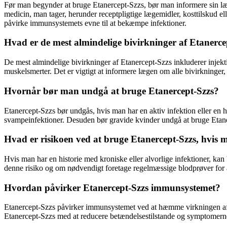
Før man begynder at bruge Etanercept-Szzs, bør man informere sin læge
medicin, man tager, herunder receptpligtige lægemidler, kosttilskud el
påvirke immunsystemets evne til at bekæmpe infektioner.
Hvad er de mest almindelige bivirkninger af Etanerce
De mest almindelige bivirkninger af Etanercept-Szzs inkluderer injek
muskelsmerter. Det er vigtigt at informere lægen om alle bivirkninger
Hvornår bør man undgå at bruge Etanercept-Szzs?
Etanercept-Szzs bør undgås, hvis man har en aktiv infektion eller en h
svampeinfektioner. Desuden bør gravide kvinder undgå at bruge Etaner
Hvad er risikoen ved at bruge Etanercept-Szzs, hvis m
Hvis man har en historie med kroniske eller alvorlige infektioner, kan b
denne risiko og om nødvendigt foretage regelmæssige blodprøver for a
Hvordan påvirker Etanercept-Szzs immunsystemet?
Etanercept-Szzs påvirker immunsystemet ved at hæmme virkningen af
Etanercept-Szzs med at reducere betændelsestilstande og symptomer