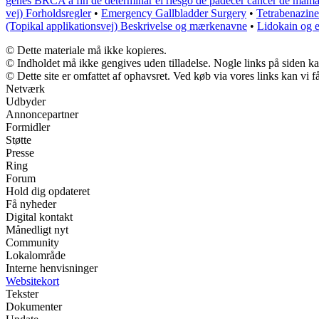
genes BRCA a fin de determinar el riesgo de padecer cáncer de mama
vej) Forholdsregler
•
Emergency Gallbladder Surgery
•
Tetrabenazine
(Topikal applikationsvej) Beskrivelse og mærkenavne
•
Lidokain og e
© Dette materiale må ikke kopieres.
© Indholdet må ikke gengives uden tilladelse. Nogle links på siden 
© Dette site er omfattet af ophavsret. Ved køb via vores links kan vi
Netværk
Udbyder
Annoncepartner
Formidler
Støtte
Presse
Ring
Forum
Hold dig opdateret
Få nyheder
Digital kontakt
Månedligt nyt
Community
Lokalområde
Interne henvisninger
Websitekort
Tekster
Dokumenter