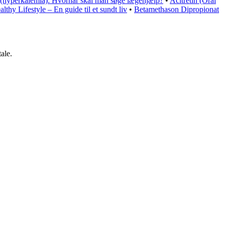
(hyperkalemia): Hvornår skal man søge lægehjælp?
•
Acitretin (Oral
althy Lifestyle – En guide til et sundt liv
•
Betamethason Dipropionat
ale.