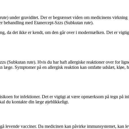
ute) under graviditet. Der er begrænset viden om medicinens virkning på 
rter behandling med Etanercept-Szzs (Subkutan rute).
g, da det ikke er kendt, om den går over i modermælken. Det er vigtigt
zzs (Subkutan rute). Hvis du har haft allergiske reaktioner over for li
 din læge. Symptomer på en allergisk reaktion kan omfatte udslæt, kløe
ikoen for infektioner. Det er vigtigt at være opmærksom på tegn på inf
al du kontakte din læge øjeblikkeligt.
dgå levende vacciner. Da medicinen kan påvirke immunsystemet, kan lev