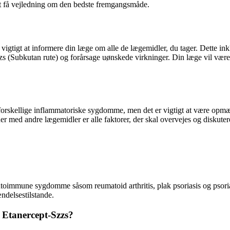
 at få vejledning om den bedste fremgangsmåde.
vigtigt at informere din læge om alle de lægemidler, du tager. Dette in
Subkutan rute) og forårsage uønskede virkninger. Din læge vil være i st
forskellige inflammatoriske sygdomme, men det er vigtigt at være opmæ
ioner med andre lægemidler er alle faktorer, der skal overvejes og diskut
utoimmune sygdomme såsom reumatoid arthritis, plak psoriasis og psoria
ndelsestilstande.
 Etanercept-Szzs?