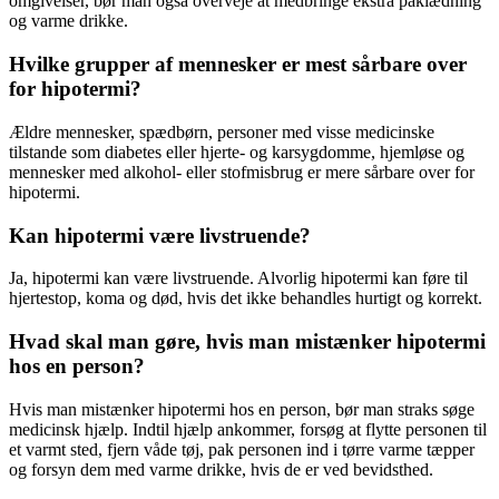
omgivelser, bør man også overveje at medbringe ekstra påklædning
og varme drikke.
Hvilke grupper af mennesker er mest sårbare over
for hipotermi?
Ældre mennesker, spædbørn, personer med visse medicinske
tilstande som diabetes eller hjerte- og karsygdomme, hjemløse og
mennesker med alkohol- eller stofmisbrug er mere sårbare over for
hipotermi.
Kan hipotermi være livstruende?
Ja, hipotermi kan være livstruende. Alvorlig hipotermi kan føre til
hjertestop, koma og død, hvis det ikke behandles hurtigt og korrekt.
Hvad skal man gøre, hvis man mistænker hipotermi
hos en person?
Hvis man mistænker hipotermi hos en person, bør man straks søge
medicinsk hjælp. Indtil hjælp ankommer, forsøg at flytte personen til
et varmt sted, fjern våde tøj, pak personen ind i tørre varme tæpper
og forsyn dem med varme drikke, hvis de er ved bevidsthed.