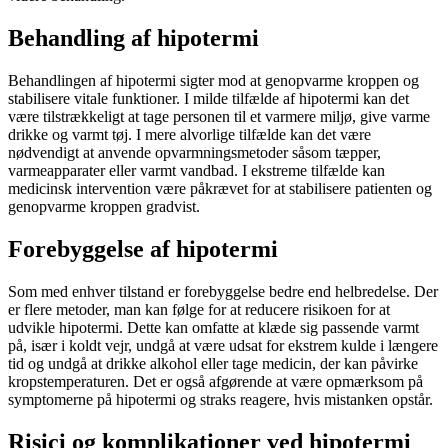
Behandling af hipotermi
Behandlingen af hipotermi sigter mod at genopvarme kroppen og
stabilisere vitale funktioner. I milde tilfælde af hipotermi kan det
være tilstrækkeligt at tage personen til et varmere miljø, give varme
drikke og varmt tøj. I mere alvorlige tilfælde kan det være
nødvendigt at anvende opvarmningsmetoder såsom tæpper,
varmeapparater eller varmt vandbad. I ekstreme tilfælde kan
medicinsk intervention være påkrævet for at stabilisere patienten og
genopvarme kroppen gradvist.
Forebyggelse af hipotermi
Som med enhver tilstand er forebyggelse bedre end helbredelse. Der
er flere metoder, man kan følge for at reducere risikoen for at
udvikle hipotermi. Dette kan omfatte at klæde sig passende varmt
på, især i koldt vejr, undgå at være udsat for ekstrem kulde i længere
tid og undgå at drikke alkohol eller tage medicin, der kan påvirke
kropstemperaturen. Det er også afgørende at være opmærksom på
symptomerne på hipotermi og straks reagere, hvis mistanken opstår.
Risici og komplikationer ved hipotermi