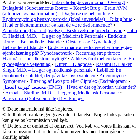
Andre populære artikler:
Hilar cholangiocarcinoma – Oversigt
•
Dulaglutid (Subcutaneous Route) – Korrekt Brug
•
Brain AVM
(arteriovenøs malformation) – Diagnose og behandling
•
Erythromycin og benzoylperoxid (lokal anvendelse) – Riktig brug
•
Hvad er hjertemurmurer og kan de være dødbringende?
•
Amiodarone (Oral indgivelse) – Beskrivelse og mærkenavne
•
Tufia
C. Haddad, M.D. – Læger og Medicinsk Personale
•
Endokrin
kirurgi – Behandlede tilstande
•
Obstetrik og Gynækologi –
Behandlede tilstande
•
Er der en måde at reducere eller forebygge
øjenbelastning på? Nyhedsnetværk
•
Recurring strep throat:
Hvornår er tonsillektomi nyttigt?
•
Athletes foot mellem tæerne: En
dybdegående vejledning
•
Difteri – Diagnose
•
Rashmi B. Halker
Singh, M.D. – Læger og medicinsk personale
•
Labilitet: En
emotionel ustabilitet, der påvirker livskvaliteten
•
Adenomyose –
Symptomer
•
Titrering af Lexapro eller Cipralex (Escitalopram)
•
مخطط كهربية العضل (EMG) – Hvad er det og hvordan virker det?
•
Amaal J. Starling, M.D. – Læger og Medicinsk Personale
•
Alirocumab (Subkutan rute) Bivirkninger
© Dette materiale må ikke kopieres.
© Indholdet må ikke gengives uden tilladelse. Nogle links på siden
kan give os kommission ved køb.
© Dette site er omfattet af ophavsret. Ved køb via vores links kan vi
få kommission. Indholdet må kun anvendes med forudgående
skriftlig aftale.