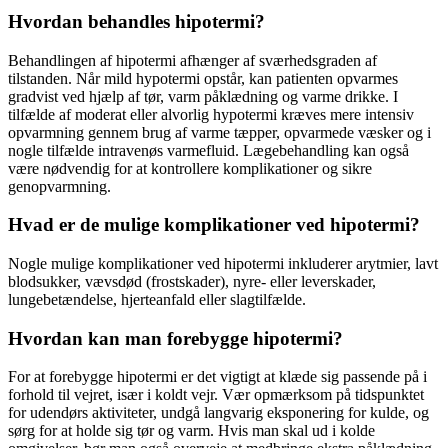
Hvordan behandles hipotermi?
Behandlingen af hipotermi afhænger af sværhedsgraden af
tilstanden. Når mild hypotermi opstår, kan patienten opvarmes
gradvist ved hjælp af tør, varm påklædning og varme drikke. I
tilfælde af moderat eller alvorlig hypotermi kræves mere intensiv
opvarmning gennem brug af varme tæpper, opvarmede væsker og i
nogle tilfælde intravenøs varmefluid. Lægebehandling kan også
være nødvendig for at kontrollere komplikationer og sikre
genopvarmning.
Hvad er de mulige komplikationer ved hipotermi?
Nogle mulige komplikationer ved hipotermi inkluderer arytmier, lavt
blodsukker, vævsdød (frostskader), nyre- eller leverskader,
lungebetændelse, hjerteanfald eller slagtilfælde.
Hvordan kan man forebygge hipotermi?
For at forebygge hipotermi er det vigtigt at klæde sig passende på i
forhold til vejret, især i koldt vejr. Vær opmærksom på tidspunktet
for udendørs aktiviteter, undgå langvarig eksponering for kulde, og
sørg for at holde sig tør og varm. Hvis man skal ud i kolde