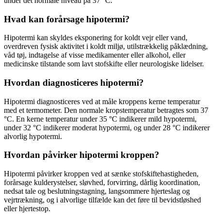
under det normale niveau på 37 °C.
Hvad kan forårsage hipotermi?
Hipotermi kan skyldes eksponering for koldt vejr eller vand,
overdreven fysisk aktivitet i koldt miljø, utilstrækkelig påklædning,
våd tøj, indtagelse af visse medikamenter eller alkohol, eller
medicinske tilstande som lavt stofskifte eller neurologiske lidelser.
Hvordan diagnosticeres hipotermi?
Hipotermi diagnosticeres ved at måle kroppens kerne temperatur
med et termometer. Den normale kropstemperatur betragtes som 37
°C. En kerne temperatur under 35 °C indikerer mild hypotermi,
under 32 °C indikerer moderat hypotermi, og under 28 °C indikerer
alvorlig hypotermi.
Hvordan påvirker hipotermi kroppen?
Hipotermi påvirker kroppen ved at sænke stofskiftehastigheden,
forårsage kulderystelser, sløvhed, forvirring, dårlig koordination,
nedsat tale og beslutningstagning, langsommere hjerteslag og
vejrtrækning, og i alvorlige tilfælde kan det føre til bevidstløshed
eller hjertestop.