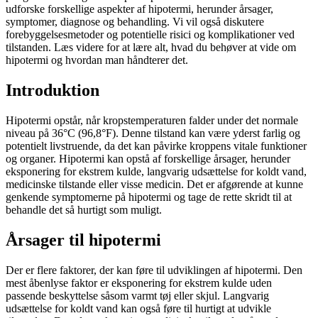
udforske forskellige aspekter af hipotermi, herunder årsager,
symptomer, diagnose og behandling. Vi vil også diskutere
forebyggelsesmetoder og potentielle risici og komplikationer ved
tilstanden. Læs videre for at lære alt, hvad du behøver at vide om
hipotermi og hvordan man håndterer det.
Introduktion
Hipotermi opstår, når kropstemperaturen falder under det normale
niveau på 36°C (96,8°F). Denne tilstand kan være yderst farlig og
potentielt livstruende, da det kan påvirke kroppens vitale funktioner
og organer. Hipotermi kan opstå af forskellige årsager, herunder
eksponering for ekstrem kulde, langvarig udsættelse for koldt vand,
medicinske tilstande eller visse medicin. Det er afgørende at kunne
genkende symptomerne på hipotermi og tage de rette skridt til at
behandle det så hurtigt som muligt.
Årsager til hipotermi
Der er flere faktorer, der kan føre til udviklingen af hipotermi. Den
mest åbenlyse faktor er eksponering for ekstrem kulde uden
passende beskyttelse såsom varmt tøj eller skjul. Langvarig
udsættelse for koldt vand kan også føre til hurtigt at udvikle