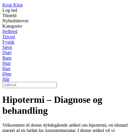
Krop Klog
Log ind
Tilmeld
Nyhedsbrevet
Kategorier
Helbred
Trivsel
Fysisk
Søvn
Diæt
Barn
Hun
Han
Øjne
Hår
Hipotermi – Diagnose og
behandling
Velkommen til denne dybdegående artikel om hipotermi, en tilstand
præget af en farligt lav kropstemperatur. I denne artikel vil vi