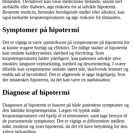
tilstanden. Derudover kan visse medicinske tilstande, såsom lavt
stofskifte eller diabetes, øge risikoen for at udvikle hipotermi.
Bestemte medicin, herunder beroligende midler eller alkohol, kan
også nedsætte kropstemperaturen og øge risikoen for tilstanden.
Symptomer på hipotermi
Det er vigtigt at være opmærksom på symptomerne på hipotermi for
at kunne reagere hurtigt og effektivt. De tidlige stadier af hipotermi
kan omfatte kulderystelser, sløvhed og forvirring. Som
kropstemperaturen falder yderligere, kan patienten udvikle stive
muskler, langsom vejrtrækning, træthed og desorientering. I svære
tilfælde kan symptomerne omfatte sløret tale, skælvende lemmer og
endda tab af bevidsthed. Det er afgørende at søge lægehjælp, hvis
der mistænkes hipotermi, da det kan være en nødsituation.
Diagnose af hipotermi
Diagnosen af hipotermi er baseret på både patientens symptomer og
den faktiske kropstemperatur. Lægen vil typisk måle
kropstemperaturen ved hjælp af et termometer, samt tage hensyn til
de præsenterede symptomer. Det er vigtigt at differentiere mellem
mild, moderat og svær hipotermi, da det vil have betydning for den
videre behandling.