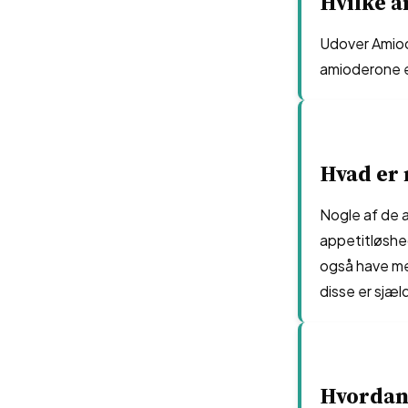
Hvilke 
Udover Amiod
amioderone e
Hvad er 
Nogle af de a
appetitløshe
også have mer
disse er sjæl
Hvordan