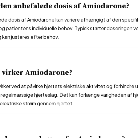
den anbefalede dosis af Amiodarone?
de dosis af Amiodarone kan variere afhængigt af den specifi
 og patientens individuelle behov. Typisk starter doseringen
 kan justeres efter behov.
 virker Amiodarone?
rker ved at påvirke hjertets elektriske aktivitet og forhindre 
r uregelmæssige hjerteslag. Det kan forlænge varigheden af h
ektriske strøm gennem hjertet.