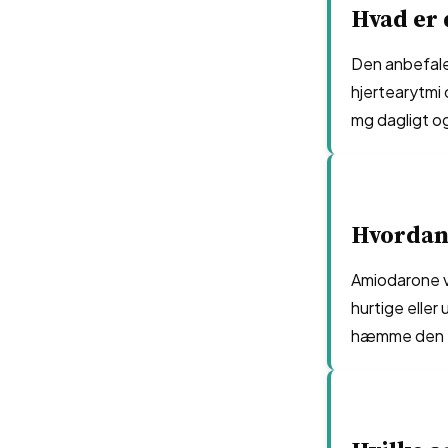
Hvad er 
Den anbefale
hjertearytmi
mg dagligt og
Hvordan
Amiodarone vi
hurtige elle
hæmme den el