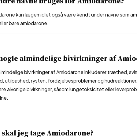
andre navne bruges for Amiodarone?
arone kan lægemidlet også være kendt under navne som am
ller bare amiodarone.
nogle almindelige bivirkninger af Ami
lmindelige bivirkninger af Amiodarone inkluderer træthed, sv
d, utilpashed, rysten, fordøjelsesproblemer og hudreaktioner
e alvorlige bivirkninger, såsom lungetoksicitet eller leverpro
dne.
 skal jeg tage Amiodarone?