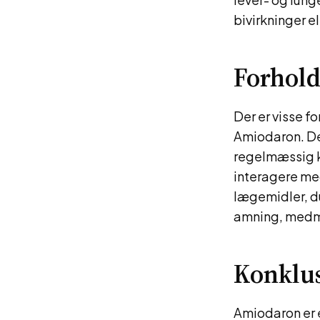
bivirkninger e
Forhold
Der er visse f
Amiodaron. De
regelmæssig k
interagere med
lægemidler, d
amning, medmi
Konklu
Amiodaron er e