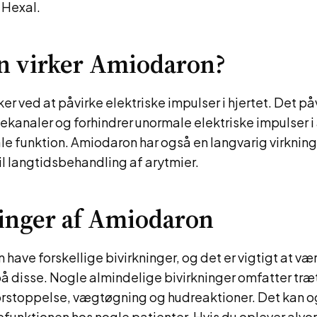
 Hexal.
n virker Amiodaron?
er ved at påvirke elektriske impulser i hjertet. Det på
nekanaler og forhindrer unormale elektriske impulser i 
le funktion. Amiodaron har også en langvarig virkning,
il langtidsbehandling af arytmier.
inger af Amiodaron
have forskellige bivirkninger, og det er vigtigt at væ
disse. Nogle almindelige bivirkninger omfatter træ
orstoppelse, vægtøgning og hudreaktioner. Det kan o
efunktionen hos nogle patienter. Hvis du oplever alvor