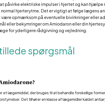
 at påvirke elektriske impulser i hjertet og kan hjælpe
normal hjerterytme. Det er vigtigt at følge lægens a
 være opmærksom på eventuelle bivirkninger eller adv
mål eller bekymringer om Amiodaron eller din hjertes
æge for yderligere rådgivning og vejledning.
tillede spørgsmål
 Amiodarone?
 et lægemiddel, der bruges til at behandle forskellige former
rstyrrelser. Det tilhører en klasse af lægemidler kaldet antia