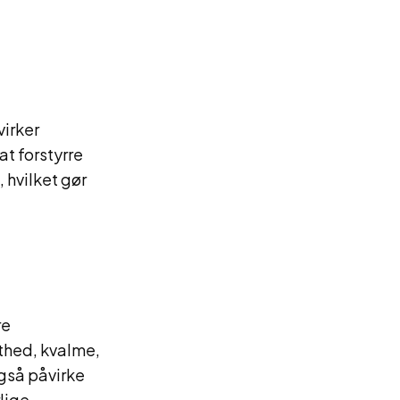
virker
at forstyrre
 hvilket gør
re
thed, kvalme,
gså påvirke
lige