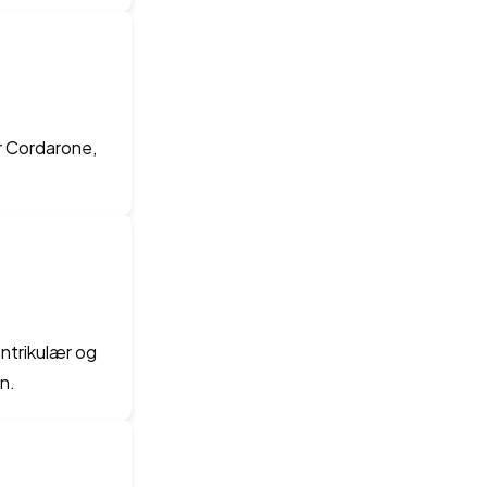
r Cordarone,
entrikulær og
en.