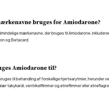
mærkenavne bruges for Amiodarone?
almindelige mærkenavne, der bruges til Amiodarone, inkludere
ron og Betacard.
uges Amiodarone til?
uges til behandling af forskellige hjertearytmier, herunder v
lær takykardi, ventrikelflimmer og atrieflimmer eller atrieflagr