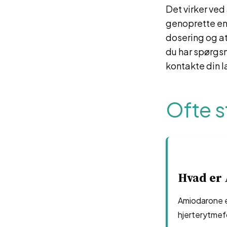
Det virker ved
genoprette en 
dosering og at
du har spørgs
kontakte din l
Ofte s
Hvad er
Amiodarone er
hjerterytmefo