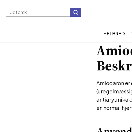
HELBRED
Amiod
Beskr
Amiodaron er e
(uregelmæssigt
antiarytmika o
en normal hje
Anvend