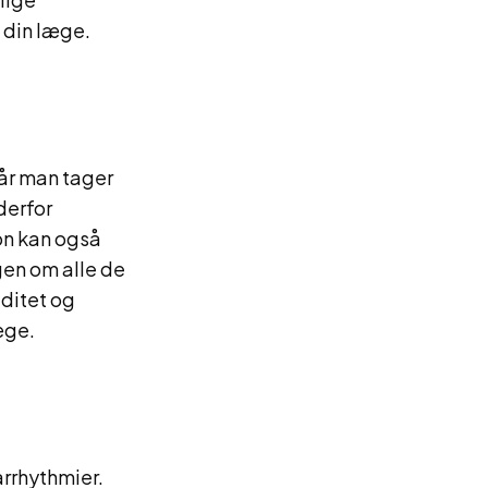
 din læge.
når man tager
derfor
on kan også
gen om alle de
ditet og
æge.
arrhythmier.