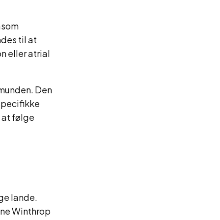
såsom
des til at
 eller atrial
m munden. Den
specifikke
 at følge
ge lande.
one Winthrop