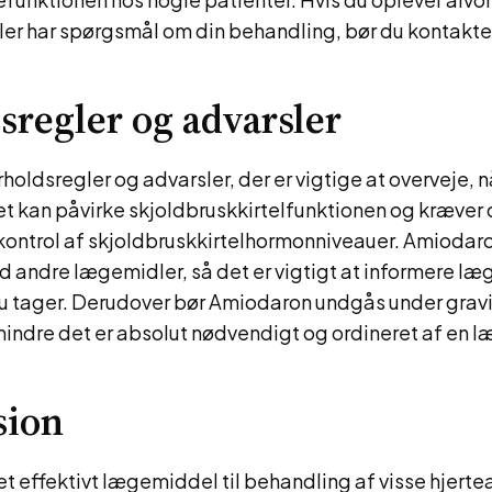
ller har spørgsmål om din behandling, bør du kontakte
sregler og advarsler
orholdsregler og advarsler, der er vigtige at overveje, 
t kan påvirke skjoldbruskkirtelfunktionen og kræver 
ontrol af skjoldbruskkirtelhormonniveauer. Amiodar
 andre lægemidler, så det er vigtigt at informere læ
u tager. Derudover bør Amiodaron undgås under gravi
ndre det er absolut nødvendigt og ordineret af en l
sion
t effektivt lægemiddel til behandling af visse hjerte