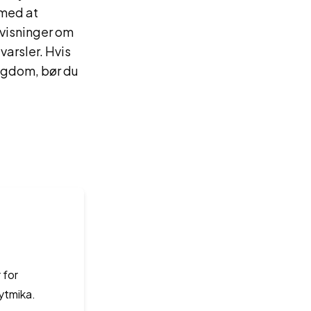
 med at
nvisninger om
arsler. Hvis
ygdom, bør du
 for
rytmika.