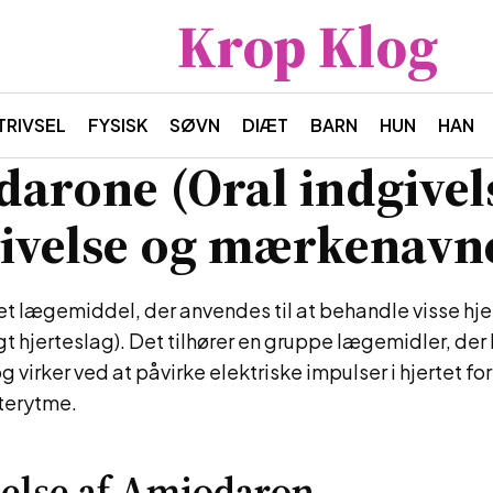
Krop Klog
TRIVSEL
FYSISK
SØVN
DIÆT
BARN
HUN
HAN
arone (Oral indgivels
ivelse og mærkenavn
t lægemiddel, der anvendes til at behandle visse hj
 hjerteslag). Det tilhører en gruppe lægemidler, der
g virker ved at påvirke elektriske impulser i hjertet f
rterytme.
else af Amiodaron