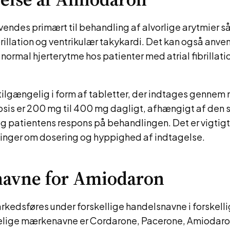
endes primært til behandling af alvorlige arytmier 
brillation og ventrikulær takykardi. Det kan også anven
normal hjerterytme hos patienter med atrial fibrillation
tilgængelig i form af tabletter, der indtages genne
sis er 200 mg til 400 mg dagligt, afhængigt af den 
og patientens respons på behandlingen. Det er vigtigt
inger om dosering og hyppighed af indtagelse.
avne for Amiodaron
kedsføres under forskellige handelsnavne i forskelli
elige mærkenavne er Cordarone, Pacerone, Amiodar