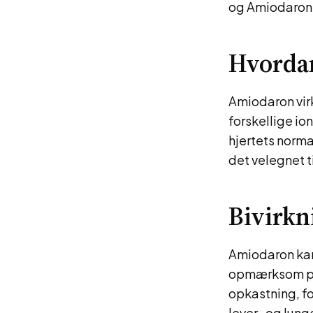
og Amiodaron
Hvorda
Amiodaron virk
forskellige io
hjertets norma
det velegnet t
Bivirkn
Amiodaron kan 
opmærksom på 
opkastning, f
lever- og lung